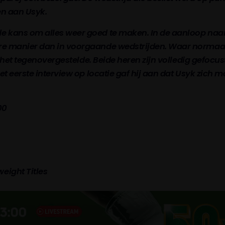
en aan Usyk.
de kans om alles weer goed te maken. In de aanloop naar
dere manier dan in voorgaande wedstrijden. Waar normaa
nu het tegenovergestelde. Beide heren zijn volledig gefocus
et eerste interview op locatie gaf hij aan dat Usyk zich m
00
eight Titles