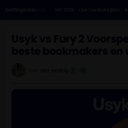
WK 2026
Live Voetbal Kijken
B
Usyk vs Fury 2 Voorspe
beste bookmakers en
Door
Max Vendrig