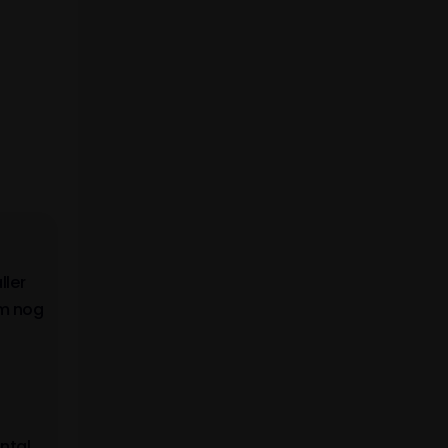
ller
om nog
ntal