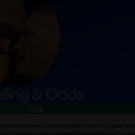
ht van het moment. Oud-kampioen Tyson Fury gaat op z
artij ooit bezorgde. De wedstrijd die beslist werd op pu