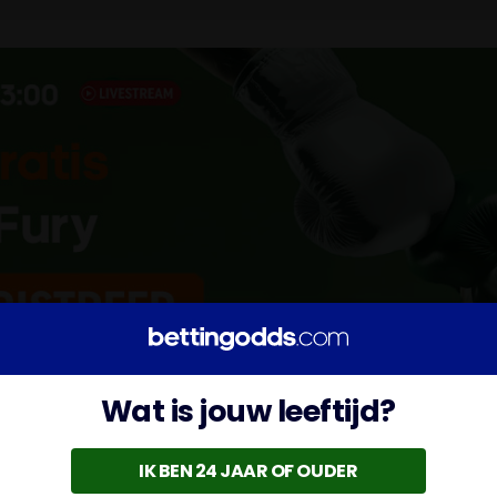
Wat is jouw leeftijd?
Fury
ctie beschikbaar bij TOTO. Speel nu gratis je eerste €10 e
IK BEN 24 JAAR OF OUDER
 Fury net nog wat spannender.
Klik hier om Gratis €10 te