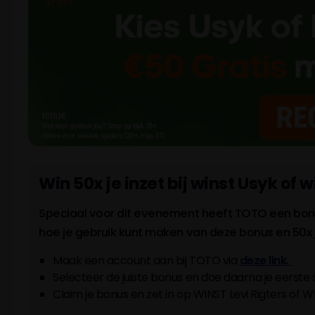
Win 50x je inzet bij winst Usyk of w
Speciaal voor dit evenement heeft TOTO een bonu
hoe je gebruik kunt maken van deze bonus en 50x j
Maak een account aan bij TOTO via
deze link.
Selecteer de juiste bonus en doe daarna je eerste
Claim je bonus en zet in op WINST Levi Rigters of