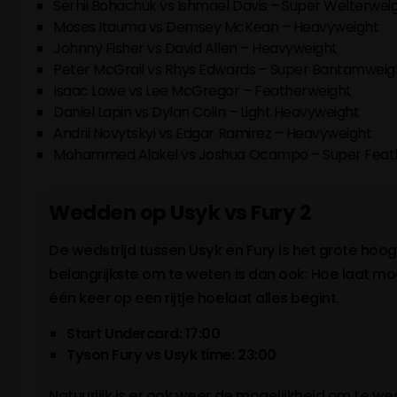
Serhii Bohachuk vs Ishmael Davis – Super Welterwei
Moses Itauma vs Demsey McKean – Heavyweight
Johnny Fisher vs David Allen – Heavyweight
Peter McGrail vs Rhys Edwards – Super Bantamweig
Isaac Lowe vs Lee McGregor – Featherweight
Daniel Lapin vs Dylan Colin – Light Heavyweight
Andrii Novytskyi vs Edgar Ramirez – Heavyweight
Mohammed Alakel vs Joshua Ocampo – Super Feat
Wedden op Usyk vs Fury 2
De wedstrijd tussen Usyk en Fury is het grote hoogte
belangrijkste om te weten is dan ook: Hoe laat 
één keer op een rijtje hoelaat alles begint.
Start Undercard: 17:00
Tyson Fury vs Usyk time: 23:00
Natuurlijk is er ook weer de mogelijkheid om te we