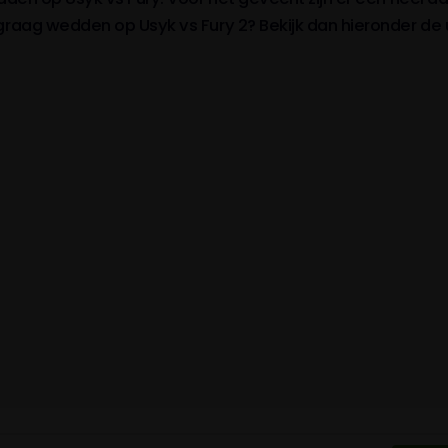
graag wedden op Usyk vs Fury 2? Bekijk dan hieronder de 