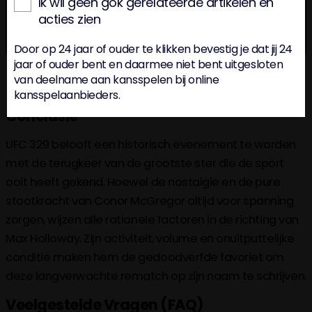
Ik wil geen gok gerelateerde artikelen en
CLAIM
acties zien
Wed €10 En Ontvang €77 Aan Free
BONUS
Bets
Door op 24 jaar of ouder te klikken bevestig je dat jij 24
jaar of ouder bent en daarmee niet bent uitgesloten
Alleen voor nieuwe spelers van 24 jaar of ouder. Minimale storting van
van deelname aan kansspelen bij online
€10 is vereist. Plaats €10 tegen odds van minimaal 1.50 (kwalificerende
weddenschap) en ontvang 7 x €11 free bet. Free bets zijn 30 dagen geldig.
kansspelaanbieders.
Wat kost gokken jou? Stop op tijd, 18+
Conclusie
UFC 329 belooft een historisch evenement te worden
met de terugkeer van de grootste ster die de sport
ooit heeft gekend. Hoewel de nostalgie en de pure
stootkracht van Conor McGregor altijd voor spanning
zorgen, wijzen alle rationele factoren in de richting van
Max Holloway. Zijn activiteit, volume en onuitputtelijke
conditie maken hem de gedoodverfde favoriet om
deze langverwachte rematch op zijn naam te schrijven.
Veelgestelde Vragen (FAQ)