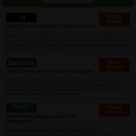
CLAIM
BONUS
Wed €10 en ontvang €77 aan free bets
Alleen voor nieuwe spelers van 24 jaar of ouder. Minimale storting van
€10 is vereist. Plaats €10 tegen odds van minimaal 1.50 (kwalificerende
weddenschap) en ontvang 7 x €11 free bet. Free bets zijn 30 dagen geldig.
Wat kost gokken jou? Stop op tijd, 18+
CLAIM
BONUS
Gratis Live Streams + €50 wedtegoed
#ad Alleen beschikbaar voor nieuwe klanten van 24 jaar of ouder.
Minimale storting vereist. Uitbetalingen zijn exclusief wedtegoed-inzet.
Algemene voorwaarden, tijdslimieten en uitsluitingen geld. Wat kost
gokken jou? Stop op tijd. 18+, loketkansspel.nl
CLAIM
BONUS
Wed €10 en ontvang direct €50
wedtegoed
Algemene voorwaarden zijn van toepassing. Plaats een
sportweddenschap van minimaal €10 om de 5x €10 free bets te