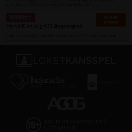
op Combi 3+ bet, 25% Profit Boost op Tennis en een 25% Profit Boost
op Basketbal. Wat kost gokken jou? Stop op tijd. 18+
CLAIM
BONUS
Stort €10 en krijg €30 Bingotegoed
Registreer, Stort €10, Speel €10 in Bingo en krijg €30 welkomstbonus