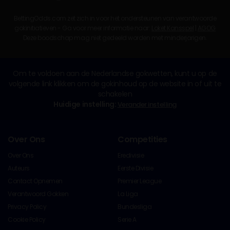
BettingOdds.com zet zich in voor het ondersteunen van verantwoorde
gokinitiatieven - Ga voor meer informatie naar:
Loket Kansspel
|
AGOG
Deze boodschap mag niet gedeeld worden met minderjarigen.
Om te voldoen aan de Nederlandse gokwetten, kunt u op de
volgende link klikken om de gokinhoud op de website in of uit te
schakelen
Huidige instelling:
Verander instelling
Over Ons
Competities
Over Ons
Eredivisie
Auteurs
Eerste Divisie
Contact Opnemen
Premier League
Verantwoord Gokken
La Liga
Privacy Policy
Bundesliga
Cookie Policy
Serie A