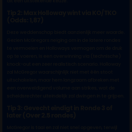
dit een uitstekende keuze.
Tip 2: Max Holloway wint via KO/TKO
(Odds: 1,87)
Deze weddenschap biedt aanzienlijk meer waarde.
Gezien McGregors neiging om in de latere rondes
te vermoeien en Holloways vermogen om de druk
op te voeren, is een overwinning via (technische)
knock-out een zeer realistisch scenario. Holloway
zal McGregor waarschijnlijk niet met één stoot
uitschakelen, maar hem langzaam afbreken met
een overweldigend volume aan strikes, wat de
scheidsrechter uiteindelijk zal dwingen in te grijpen.
Tip 3: Gevecht eindigt in Ronde 3 of
later (Over 2.5 rondes)
McGregor is taai en zal niet snel opgeven, terwijl