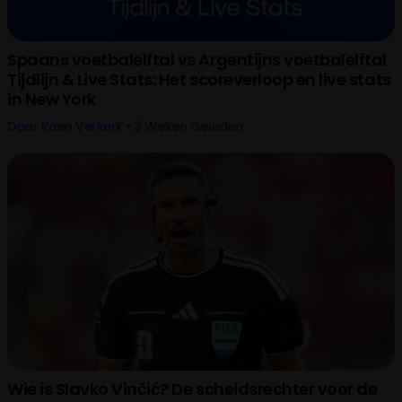
Spaans voetbalelftal vs Argentijns voetbalelftal
Tijdlijn & Live Stats: Het scoreverloop en live stats
in New York
Door
Koen Verkerk
• 3 Weken Geleden
Wie is Slavko Vinčić? De scheidsrechter voor de