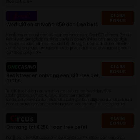
Stop op tijd 18+
CLAIM
BONUS
Wed €10 en ontvang €50 aan free bets
Maak een account aan of log in op je account, Stort €10 of meer. Zet als
eerste weddenschap minimaal €10 in op een enkele of meervoudige
weddenschap (minimale odds: 1.8). Je krijgt automatisch een Free Bet
van €50 ongeacht de uitkomst van je weddenschap! Wat kost gokken
jou? Stop op tijd. 18+
CLAIM
BONUS
Registreer en ontvang een €10 Free bet
gratis
De €10 free bet kan vrij woeden ingezet op sportwedden. 50%
stortingsbonus (max. €100,-). Bonussen hebben
rondspeelvoorwaarden. Geld uit stortingen kan altijd worden uitbetaald.
Voorwaarden zijn van toepassing. Wat kost gokken jou? Stop op tijd.
CLAIM
BONUS
Ontvang tot €250,- aan free bets!
Ben jij een sportliefhebber én nieuw bij Circus? Profiteer dan van onze