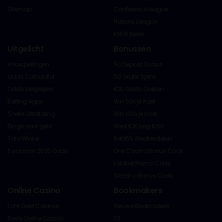
Sitemap
Conference League
Nations League
KNVB Beker
Uitgelicht
Bonussen
Voorspellingen
No Deposit Bonus
Odds Calculator
50 Gratis Spins
Odds Vergelijken
€10 Gratis Gokken
Betting Apps
Win 50x je inzet
Snelle Uitbetaling
Win 100x je inzet
Bingo voor geld
Wed €10 krijg €50
Toto Winkel
Bet365 Wedkredieten
Eurovision 2025 Odds
One Casino Bonus Code
Lalabet Promo Code
Starzino Bonus Code
Online Casino
Bookmakers
Echt Geld Casinos
Nieuwe Bookmakers
Beste Online Casino
711