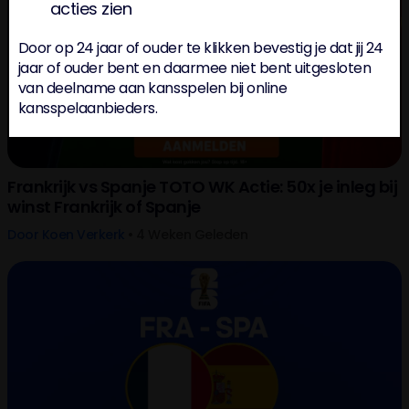
acties zien
Door op 24 jaar of ouder te klikken bevestig je dat jij 24
jaar of ouder bent en daarmee niet bent uitgesloten
van deelname aan kansspelen bij online
kansspelaanbieders.
Frankrijk vs Spanje TOTO WK Actie: 50x je inleg bij
winst Frankrijk of Spanje
Door
Koen Verkerk
• 4 Weken Geleden