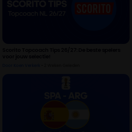
Scorito Topcoach Tips 26/27: De beste spelers
voor jouw selectie!
Door
Koen Verkerk
• 2 Weken Geleden