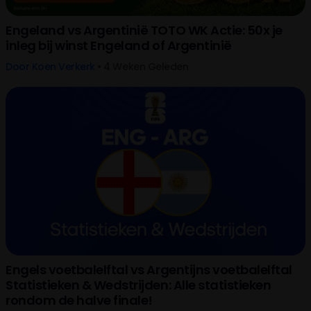
Engeland vs Argentinië TOTO WK Actie: 50x je
inleg bij winst Engeland of Argentinië
Door
Koen Verkerk
• 4 Weken Geleden
Engels voetbalelftal vs Argentijns voetbalelftal
Statistieken & Wedstrijden: Alle statistieken
rondom de halve finale!