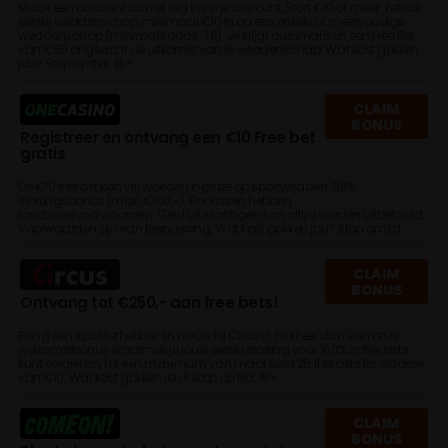
Maak een account aan of log in op je account, Stort €10 of meer. Zet als
eerste weddenschap minimaal €10 in op een enkele of meervoudige
weddenschap (minimale odds: 1.8). Je krijgt automatisch een Free Bet
van €50 ongeacht de uitkomst van je weddenschap! Wat kost gokken
jou? Stop op tijd. 18+
CLAIM
BONUS
Registreer en ontvang een €10 Free bet
gratis
De €10 free bet kan vrij woeden ingezet op sportwedden. 50%
stortingsbonus (max. €100,-). Bonussen hebben
rondspeelvoorwaarden. Geld uit stortingen kan altijd worden uitbetaald.
Voorwaarden zijn van toepassing. Wat kost gokken jou? Stop op tijd.
CLAIM
BONUS
Ontvang tot €250,- aan free bets!
Ben jij een sportliefhebber én nieuw bij Circus? Profiteer dan van onze
welkomstbonus waarmee je jouw eerste storting voor 100% in free bets
kunt verdienen, tot een maximum van maar liefst 25 free bets ter waarde
van €10. Wat kost gokken jou? Stop op tijd. 18+
CLAIM
BONUS