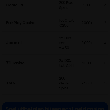
200 Free
ComeOn
1.500+
4
Spins
100% tot
Fair Play Casino
2.000+
2
€250
2x 100%
Jacks.nl
tot
3.000+
4
€450
2x 100%
711 Casino
4.000+
1
tot €961
200
Toto
Gratis
2.500+
5
Spins
Snel uitbetalen bij een echt geld casino