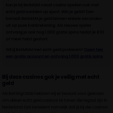
kun je bij BetMGM naast casino spellen ook met
echt geld wedden op sport. Win je geld? Dan
betaalt BetMGM je geld binnen enkele seconden
uit op jouw bankrekening. Als nieuwe speler
ontvang je ook nog 1.000 gratis spins nadat je €10
of meer hebt gestort.
Wil jij BetMGM met echt geld proberen?
Open hier
een gratis account en ontvang 1.000 gratis spins
.
Bij deze casinos gok je veilig met echt
geld
Als BettingOdds hebben wij er bewust voor gekozen
om alleen echt geld casinos te tonen die legaal zijn in
Nederland. Dat betekent namelijk dat jij bij die casinos