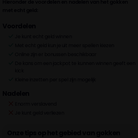
Hieronder de voordelen en nadelen van het gokken
met echt geld:
Voordelen
Je kunt echt geld winnen
Met echt geld kun je uit meer spellen kiezen
Online zijn er bonussen beschikbaar
De kans om een jackpot te kunnen winnen geeft een
kick
Kleine inzetten per spel zijn mogelijk
Nadelen
Enorm verslavend
Je kunt geld verliezen
Onze tips op het gebied van gokken