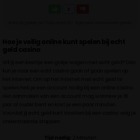
5
Wat kost gokken jou? Stop op tijd, 18+. Algemene Voorwaarden gelden
Hoe je veilig online kunt spelen bij echt
geld casino
Wil jij een keertje een gokje wagen met echt geld? Dan
kun je naar een echt casino gaan of gaan spelen op
het internet. Om op het internet met echt geld te
spelen heb je een account nodig bij een online casino.
Het aanmaken van een account mag wanneer je 18
jaar of ouder bent en kost je een paar minuten.
Voordat jij echt geld kunt inzetten bij een casino volg je
onderstaande stappen.
Tijd nodig:
2 Minuten