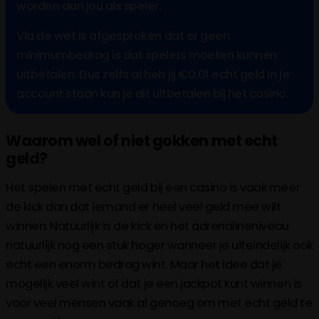
worden aan jou als speler.
Via de wet is afgesproken dat er geen
minimumbedrag is dat spelers moeten kunnen
uitbetalen. Dus zelfs al heb jij €0.01 echt geld in je
account staan kun je dit uitbetalen bij het casino.
Waarom wel of niet gokken met echt
geld?
Het spelen met echt geld bij een casino is vaak meer
de kick dan dat iemand er heel veel geld mee wilt
winnen. Natuurlijk is de kick en het adrenalineniveau
natuurlijk nog een stuk hoger wanneer je uiteindelijk ook
echt een enorm bedrag wint. Maar het idee dat je
mogelijk veel wint of dat je een jackpot kunt winnen is
voor veel mensen vaak al genoeg om met echt geld te