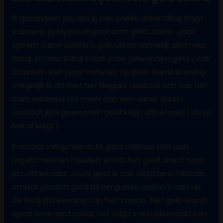
Ik garandeer jou dat jij een snelle uitbetaling krijgt
wanneer je bij een legaal echt geld casino gaat
spelen. Deze casino's gebruiken namelijk allemaal
iDeal. En met iDeal staat jouw gewonnen geld vaak
al binnen een paar minuten op jouw bankrekening.
Vergelijk ik dit met het illegale aanbod dan kan het
daar weleens tot meer dan een week duren
voordat jij je gewonnen geld krijgt uitbetaald (als je
het al krijgt).
Doordat vergunde echt geld casinos zich aan
regels moeten houden wordt het geld direct naar
jou uitbetaald. Jouw geld is ook altijd beschikbaar,
omdat gestort geld bij vergunde casino's niet op
de bedrijfsrekening van het casino. Het geld wordt
apart bewaard zodat het altijd snel uitbetaald kan