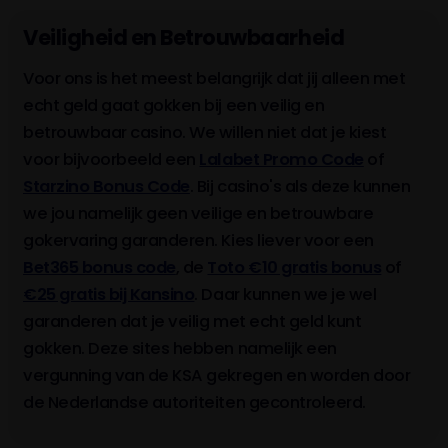
Veiligheid en Betrouwbaarheid
Voor ons is het meest belangrijk dat jij alleen met
echt geld gaat gokken bij een veilig en
betrouwbaar casino. We willen niet dat je kiest
voor bijvoorbeeld een
Lalabet Promo Code
of
Starzino Bonus Code
. Bij casino's als deze kunnen
we jou namelijk geen veilige en betrouwbare
gokervaring garanderen. Kies liever voor een
Bet365 bonus code
, de
Toto €10 gratis bonus
of
€25 gratis bij Kansino
. Daar kunnen we je wel
garanderen dat je veilig met echt geld kunt
gokken. Deze sites hebben namelijk een
vergunning van de KSA gekregen en worden door
de Nederlandse autoriteiten gecontroleerd.