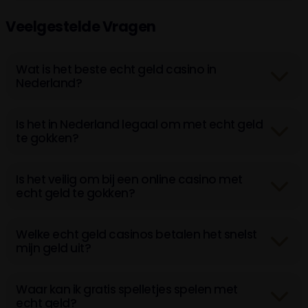
Veelgestelde Vragen
Wat is het beste echt geld casino in
Nederland?
Is het in Nederland legaal om met echt geld
te gokken?
Is het veilig om bij een online casino met
echt geld te gokken?
Welke echt geld casinos betalen het snelst
mijn geld uit?
Waar kan ik gratis spelletjes spelen met
echt geld?