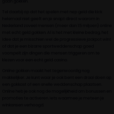
gaan gokken.
Tel daarbij op dat het spelen met nep geld die kick
helemaal niet geeft en je snapt direct waarom in
Nederland zoveel mensen (meer dan 1.5 miljoen) online
met echt geld gokken. Al is het met kleine bedrag, het
idee dat je misschien wel de progressieve jackpot wint
of dat je een bizarre sportweddenschap goed
voorspelt zijn dingen die mensen triggeren om te
kiezen voor een echt geld casino.
Online gokken maakt het tegenwoordig nog
makkelijker. Je kunt waar je ook bent een draai doen op
een gokkast of een snelle weddenschap plaatsen.
Online heb je ook nog de mogelijkheid om bonussen en
promoties te activeren. Iets waarmee je meteen je
winkansen verhoogd.