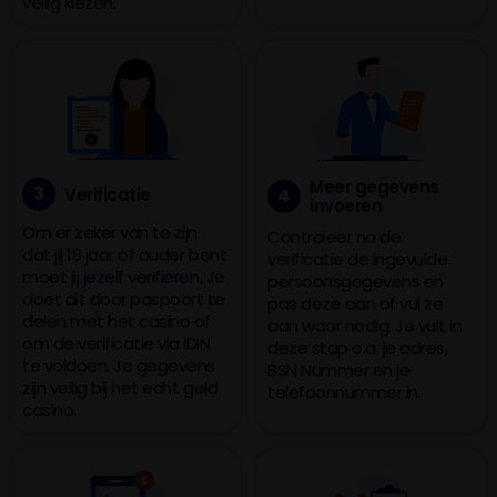
veilig kiezen.
Meer gegevens
3
Verificatie
4
invoeren
Om er zeker van te zijn
Controleer na de
dat jij 18 jaar of ouder bent
verificatie de ingevulde
moet jij jezelf verifieren. Je
persoonsgegevens en
doet dit door paspoort te
pas deze aan of vul ze
delen met het casino of
aan waar nodig. Je vult in
om de verificatie via iDIN
deze stap o.a. je adres,
te voldoen. Je gegevens
BSN Nummer en je
zijn veilig bij het echt geld
telefoonnummer in.
casino.