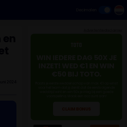
Decimalen
Advertentiedisclaimer
n en
et
WIN IEDERE DAG 50X JE
INZET! WED €1 EN WIN
€50 BIJ TOTO.
Juni 2024
Plaats je eerste weddenschap van max. €1 op winst
voor het team dat jij denkt dat de eerstvolgende
wedstrijd wint en win 50x je inleg bij een goede
voorspelling. Maak een account aan!
CLAIM BONUS