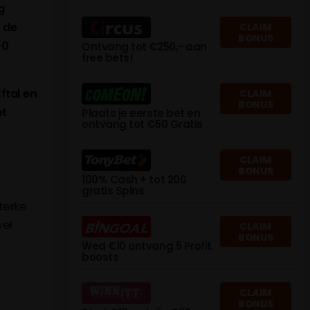
g
, de
CLAIM
BONUS
-0
Ontvang tot €250,- aan
free bets!
ftal en
CLAIM
BONUS
et
Plaats je eerste bet en
ontvang tot €50 Gratis
CLAIM
BONUS
100% Cash + tot 200
gratis Spins
terke
wel
CLAIM
BONUS
Wed €10 ontvang 5 Profit
boosts
CLAIM
BONUS