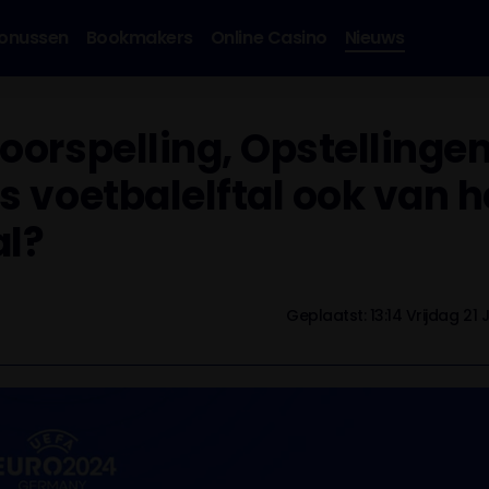
onussen
Bookmakers
Online Casino
Nieuws
oorspelling, Opstellinge
s voetbalelftal ook van h
al?
Geplaatst: 13:14 Vrijdag 21 