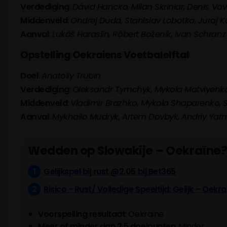
Verdediging
:
Dávid Hancko, Milan Skriniar, Denis Vavr
Middenveld
:
Ondrej Duda, Stanislav Lobotka, Juraj 
Aanval
:
Lukáš Haraslín, Róbert Boženík, Ivan Schranz
Opstelling Oekraiens Voetbalelftal
Doel
:
Anatoliy Trubin
Verdediging
:
Oleksandr Tymchyk, Mykola Matviyenko,
Middenveld
:
Vladimir Brazhko, Mykola Shaparenko,
Aanval
:
Mykhailo Mudryk, Artem Dovbyk, Andriy Ya
Wedden op Slowakije – Oekraïne? D
Gelijkspel bij rust @2.05 bij Bet365
Risico - Rust/ Volledige Speeltijd: Gelijk – Oek
Voorspelling resultaat
: Oekraïne
Meer of minder dan 2.5 doelpunten
: Minder