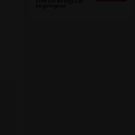
Stort €10 en krijg €30
Bingotegoed