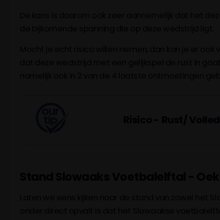
De kans is daarom ook zeer aannemelijk dat het dez
de bijkomende spanning die op deze wedstrijd ligt.
Mocht je echt risico willen nemen, dan kan je er ook
dat deze wedstrijd met een gelijkspel de rust in gaat
namelijk ook in 2 van de 4 laatste ontmoetingen gebeu
Risico - Rust/ Volled
Stand Slowaaks Voetbalelftal - Oek
Laten we eens kijken naar de stand van zowel het Slo
onder direct opvalt is dat het Slowaakse voetbalelfta