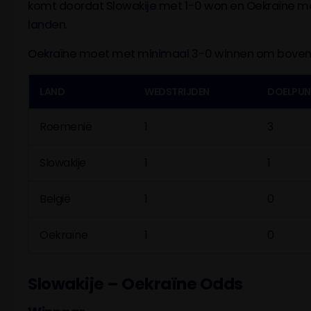
komt doordat Slowakije met 1-0 won en Oekraïne met
landen.
Oekraïne moet met minimaal 3-0 winnen om boven S
LAND
WEDSTRIJDEN
DOELPUN
Roemenië
1
3
Slowakije
1
1
België
1
0
Oekraïne
1
0
Slowakije – Oekraïne Odds