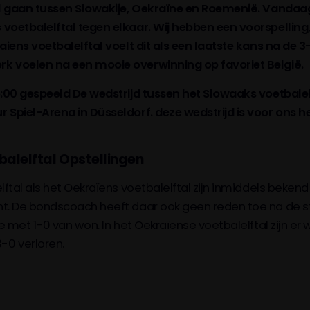
zal gaan tussen Slowakije, Oekraïne en Roemenië. Vandaa
 voetbalelftal tegen elkaar. Wij hebben een voorspelling
aiens voetbalelftal voelt dit als een laatste kans na de 3
rk voelen na een mooie overwinning op favoriet België.
5:00 gespeeld De wedstrijd tussen het Slowaaks voetbalel
 Spiel-Arena in Düsseldorf. deze wedstrijd is voor ons h
alelftal Opstellingen
ftal als het Oekraïens voetbalelftal zijn inmiddels bekend
nt. De bondscoach heeft daar ook geen reden toe na de s
e met 1-0 van won. In het Oekraïense voetbalelftal zijn er 
-0 verloren.