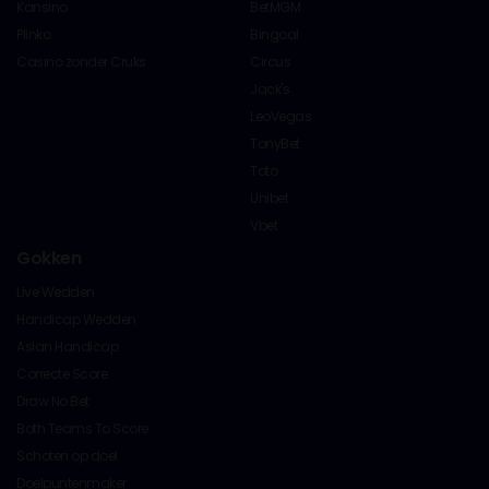
Kansino
BetMGM
Plinko
Bingoal
Casino zonder Cruks
Circus
Jack's
LeoVegas
TonyBet
Toto
Unibet
Vbet
Gokken
Live Wedden
Handicap Wedden
Asian Handicap
Correcte Score
Draw No Bet
Both Teams To Score
Schoten op doel
Doelpuntenmaker