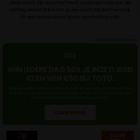
onderzocht. Zijn expertise heeft ervoor gezorgd dat zijn
betting record flink in het groen staat! Wij zien hem ook
als een betrouwbare tipper voor Bettingodds.
Advertentiedisclaimer
WIN IEDERE DAG 50X JE INZET! WED
€1 EN WIN €50 BIJ TOTO.
Plaats je eerste weddenschap van max. €1 op winst voor het team dat
jij denkt dat de eerstvolgende wedstrijd wint en win 50x je inleg bij een
goede voorspelling. Maak een account aan!
CLAIM BONUS
CLAIM