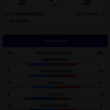
INT
FEY
FT
51'
H. Çalhanoğlu (PEN)
(PEN) J. Moder
42'
8'
M. Thuram
Statistieken
33
Balcontacten in 16
28
tegenstander
5
Schoten op Doel
4
12
Schoten
14
6
Corners
3
10
Overtredingen
8