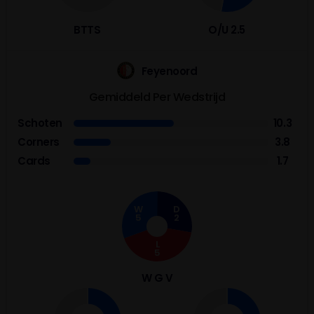
BTTS
O/U 2.5
Feyenoord
Gemiddeld Per Wedstrijd
Schoten
10.3
Corners
3.8
Cards
1.7
W
D
5
2
L
5
W G V