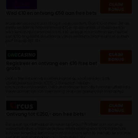
CLAIM
BONUS
Wed €10 en ontvang €50 aan free bets
Maak een account aan of log in op je account, Stort €10 of meer. Zet als
eerste weddenschap minimaal €10 in op een enkele of meervoudige
weddenschap (minimale odds: 1.8). Je krijgt automatisch een Free Bet
van €50 ongeacht de uitkomst van je weddenschap! Wat kost gokken
jou? Stop op tijd. 18+
CLAIM
BONUS
Registreer en ontvang een €10 Free bet
gratis
De €10 free bet kan vrij woeden ingezet op sportwedden. 50%
stortingsbonus (max. €100,-). Bonussen hebben
rondspeelvoorwaarden. Geld uit stortingen kan altijd worden uitbetaald.
Voorwaarden zijn van toepassing. Wat kost gokken jou? Stop op tijd.
CLAIM
BONUS
Ontvang tot €250,- aan free bets!
Ben jij een sportliefhebber én nieuw bij Circus? Profiteer dan van onze
welkomstbonus waarmee je jouw eerste storting voor 100% in free bets
kunt verdienen, tot een maximum van maar liefst 25 free bets ter waarde
van €10. Wat kost gokken jou? Stop op tijd. 18+