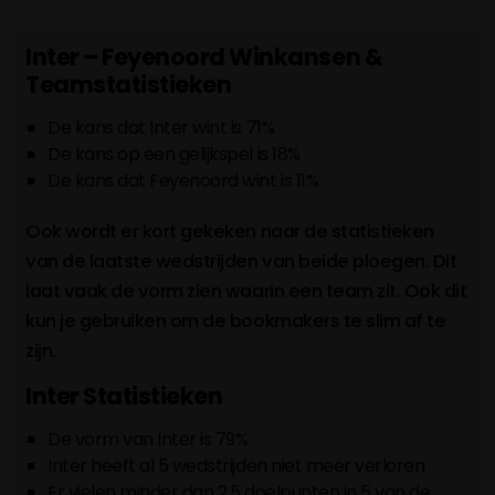
van €10. Wat kost gokken jou? Stop op tijd. 18+
J Yahir
-
-
-
Mitchell
75'
Inter – Feyenoord Winkansen &
Baltodano
Teamstatistieken
M
-
-
-
71'
De kans dat Inter wint is 71%
Arnautović
De kans op een gelijkspel is 18%
-
-
-
De kans dat Feyenoord wint is 11%
K Asllani
61'
J Simón
Ook wordt er kort gekeken naar de statistieken
-
-
-
63'
Carranza
van de laatste wedstrijden van beide ploegen. Dit
laat vaak de vorm zien waarin een team zit. Ook dit
-
-
-
G Smal
kun je gebruiken om de bookmakers te slim af te
zijn.
-
-
-
G Trauner
63'
Inter Statistieken
-
-
-
F Acerbi
84'
De vorm van Inter is 79%
-
-
-
D Dumfries
Inter heeft al 5 wedstrijden niet meer verloren
Er vielen minder dan 2.5 doelpunten in 5 van de