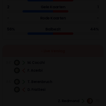
2
Gele Kaarten
1
-
Rode Kaarten
-
56%
Balbezit
44%
• Live Verslag
84'
M. Cocchi
F. Acerbi
84'
T. Berenbruch
D. Frattesi
Z. Redmond
75'