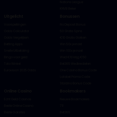
Nations League
KNVB Beker
Uitgelicht
Bonussen
Voorspellingen
No Deposit Bonus
Odds Calculator
50 Gratis Spins
Odds Vergelijken
€10 Gratis Gokken
Betting Apps
Win 50x je inzet
Snelle Uitbetaling
Win 100x je inzet
Bingo voor geld
Wed €10 krijg €50
Toto Winkel
Bet365 Wedkredieten
Eurovision 2025 Odds
One Casino Bonus Code
Lalabet Promo Code
Starzino Bonus Code
Online Casino
Bookmakers
Echt Geld Casinos
Nieuwe Bookmakers
Beste Online Casino
711
Beste Goksites
Bet365