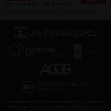
BONUS
Stort €10 en krijg €30 Bingotegoed
Registreer, Stort €10, Speel €10 in Bingo en krijg €30 welkomstbonus
BettingOdds.com zet zich in voor het ondersteunen van verantwoorde
gokinitiatieven - Ga voor meer informatie naar:
Loket Kansspel
|
AGOG