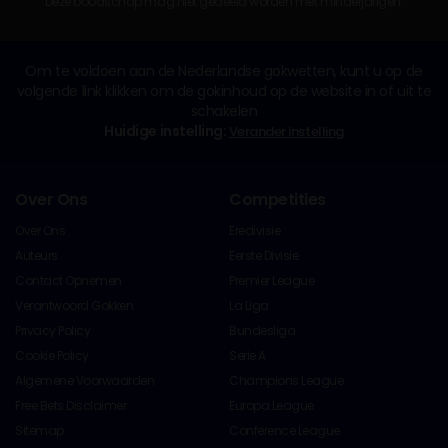
Deze boodschap mag niet gedeeld worden met minderjarigen.
Om te voldoen aan de Nederlandse gokwetten, kunt u op de
volgende link klikken om de gokinhoud op de website in of uit te
schakelen
Huidige instelling:
Verander instelling
Over Ons
Competities
Over Ons
Eredivisie
Auteurs
Eerste Divisie
Contact Opnemen
Premier League
Verantwoord Gokken
La Liga
Privacy Policy
Bundesliga
Cookie Policy
Serie A
Algemene Voorwaarden
Champions League
Free Bets Disclaimer
Europa League
Sitemap
Conference League