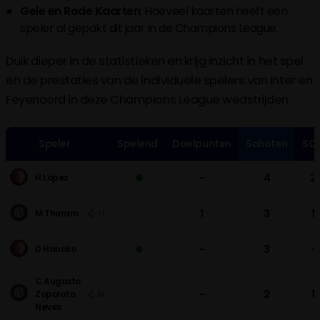
Gele en Rode Kaarten
: Hoeveel kaarten heeft een
speler al gepakt dit jaar in de Champions League.
Duik dieper in de statistieken en krijg inzicht in het spel
en de prestaties van de individuele spelers van Inter en
Feyenoord in deze Champions League wedstrijden.
Speler
Spelend
Doelpunten
Schoten
SO
-
4
2
H López
1
3
1
M Thuram
71'
-
3
-
D Hancko
C Augusto
-
2
1
Zopolato
61'
Neves