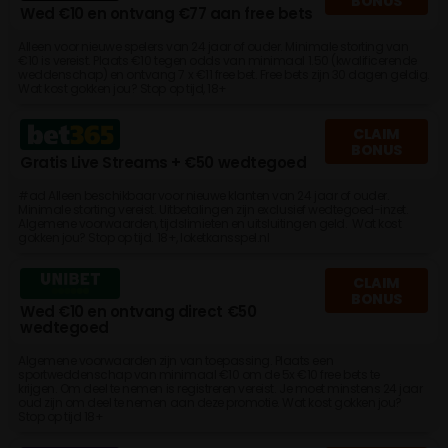
BONUS
Wed €10 en ontvang €77 aan free bets
Alleen voor nieuwe spelers van 24 jaar of ouder. Minimale storting van
€10 is vereist. Plaats €10 tegen odds van minimaal 1.50 (kwalificerende
weddenschap) en ontvang 7 x €11 free bet. Free bets zijn 30 dagen geldig.
Wat kost gokken jou? Stop op tijd, 18+
CLAIM
BONUS
Gratis Live Streams + €50 wedtegoed
#ad Alleen beschikbaar voor nieuwe klanten van 24 jaar of ouder.
Minimale storting vereist. Uitbetalingen zijn exclusief wedtegoed-inzet.
Algemene voorwaarden, tijdslimieten en uitsluitingen geld. Wat kost
gokken jou? Stop op tijd. 18+, loketkansspel.nl
CLAIM
BONUS
Wed €10 en ontvang direct €50
wedtegoed
Algemene voorwaarden zijn van toepassing. Plaats een
sportweddenschap van minimaal €10 om de 5x €10 free bets te
krijgen. Om deel te nemen is registreren vereist. Je moet minstens 24 jaar
oud zijn om deel te nemen aan deze promotie. Wat kost gokken jou?
Stop op tijd 18+