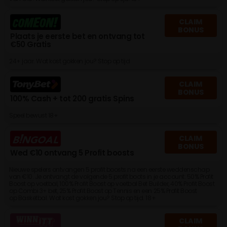
CLAIM
BONUS
Plaats je eerste bet en ontvang tot
€50 Gratis
24+ jaar. Wat kost gokken jou? Stop op tijd
CLAIM
BONUS
100% Cash + tot 200 gratis Spins
Speel bewust 18+
CLAIM
BONUS
Wed €10 ontvang 5 Profit boosts
Nieuwe spelers ontvangen 5 profit boosts na een eerste weddenschap
van €10. Je ontvangt de volgende 5 profit boots in je account: 50% Profit
Boost op voetbal, 100% Profit Boost op voetbal Bet Builder, 40% Profit Boost
op Combi 3+ bet, 25% Profit Boost op Tennis en een 25% Profit Boost
op Basketbal. Wat kost gokken jou? Stop op tijd. 18+
CLAIM