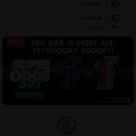
L. Ivanušec
J. Mitchell
75'
G. Read
71'
M. Arnautović
M. Thuram
69'
M. Thuram
M. Thuram
68'
VAR
Penalty awarded - Cancelled
J. Carranza
63'
A. Ueda
G. Trauner
63'