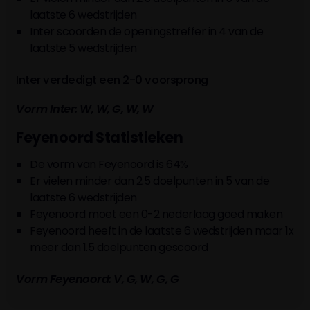
laatste 6 wedstrijden
-
-
-
D Frattesi
84'
Inter scoorden de openingstreffer in 4 van de
Z
laatste 5 wedstrijden
-
-
-
75'
Redmond
Inter verdedigt een 2-0 voorsprong
Vorm Inter: W, W, G, W, W
Feyenoord Statistieken
De vorm van Feyenoord is 64%
Er vielen minder dan 2.5 doelpunten in 5 van de
laatste 6 wedstrijden
Feyenoord moet een 0-2 nederlaag goed maken
Feyenoord heeft in de laatste 6 wedstrijden maar 1x
meer dan 1.5 doelpunten gescoord
Vorm Feyenoord: V, G, W, G, G