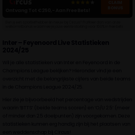
42'
CLAIM
(1-1)
Penalty Gescoord
BONUS
Ontvang Tot €250,- Aan Free Bets!
J. Moder
Ben jij een sportliefhebber én nieuw bij Circus? Profiteer dan van onze
40'
VAR
welkomstbonus waarmee je jouw eerste storting voor 100% in free bets
Penalty - Awarded
kunt verdienen, tot een maximum van maar liefst 25 free bets ter waarde
van €10. Wat kost gokken jou? Stop op tijd. 18+
8'
M. Thuram
(1-0)
Inter – Feyenoord Live Statistieken
2024/25
Wil je alle statistieken van Inter en Feyenoord in de
Champions League bekijken? Hieronder vind je een
overzicht met de belangrijkste cijfers van beide teams
in de Champions League 2024/25.
Hier zie je bijvoorbeeld het percentage van wedstrijden
waarin ‘BTTS’ (beide teams scoren) en ‘O/U 2.5’ (meer
of minder dan 2.5 doelpunten) zijn voorgekomen. Deze
statistieken kunnen erg handig zijn bij het plaatsen van
een weddenschap bij Circus!