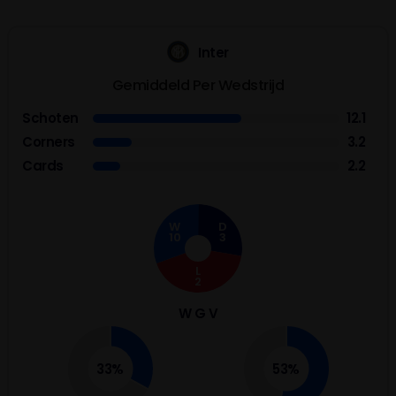
Inter
Gemiddeld Per Wedstrijd
Schoten
12.1
Corners
3.2
Cards
2.2
W
D
10
3
L
2
W G V
33%
53%