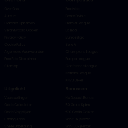
Over Ons
Eredivisie
Auteurs
Eerste Divisie
Contact Opnemen
Premier League
Verantwoord Gokken
La Liga
Privacy Policy
Bundesliga
Cookie Policy
Serie A
Algemene Voorwaarden
Champions League
Free Bets Disclaimer
Europa League
Sitemap
Conference League
Nations League
KNVB Beker
Uitgelicht
Bonussen
Voorspellingen
No Deposit Bonus
Odds Calculator
50 Gratis Spins
Odds Vergelijken
€10 Gratis Gokken
Betting Apps
Win 50x je inzet
Snelle Uitbetaling
Win 100x je inzet