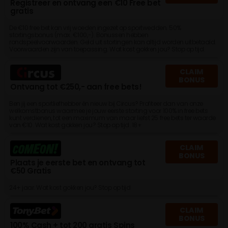
Registreer en ontvang een €10 Free bet
gratis
De €10 free bet kan vrij woeden ingezet op sportwedden. 50%
stortingsbonus (max. €100,-). Bonussen hebben
rondspeelvoorwaarden. Geld uit stortingen kan altijd worden uitbetaald.
Voorwaarden zijn van toepassing. Wat kost gokken jou? Stop op tijd.
CLAIM
BONUS
Ontvang tot €250,- aan free bets!
Ben jij een sportliefhebber én nieuw bij Circus? Profiteer dan van onze
welkomstbonus waarmee je jouw eerste storting voor 100% in free bets
kunt verdienen, tot een maximum van maar liefst 25 free bets ter waarde
van €10. Wat kost gokken jou? Stop op tijd. 18+
CLAIM
BONUS
Plaats je eerste bet en ontvang tot
€50 Gratis
24+ jaar. Wat kost gokken jou? Stop op tijd
CLAIM
BONUS
100% Cash + tot 200 gratis Spins