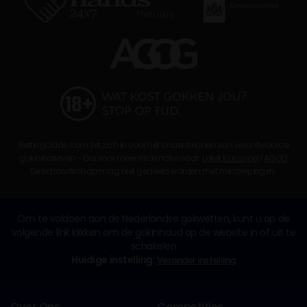
BettingOdds.com zet zich in voor het ondersteunen van verantwoorde
gokinitiatieven - Ga voor meer informatie naar:
Loket Kansspel
|
AGOG
Deze boodschap mag niet gedeeld worden met minderjarigen.
Om te voldoen aan de Nederlandse gokwetten, kunt u op de
volgende link klikken om de gokinhoud op de website in of uit te
schakelen
Huidige instelling:
Verander instelling
Over Ons
Competities