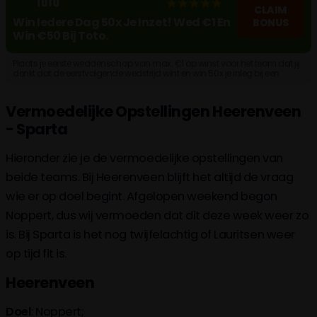
CLAIM
Win Iedere Dag 50x Je Inzet! Wed €1 En
BONUS
Win €50 Bij Toto.
Plaats je eerste weddenschap van max. €1 op winst voor het team dat jij
denkt dat de eerstvolgende wedstrijd wint en win 50x je inleg bij een
goede voorspelling. Maak een account aan!
Vermoedelijke Opstellingen Heerenveen
- Sparta
Hieronder zie je de vermoedelijke opstellingen van
beide teams. Bij Heerenveen blijft het altijd de vraag
wie er op doel begint. Afgelopen weekend begon
Noppert, dus wij vermoeden dat dit deze week weer zo
is. Bij Sparta is het nog twijfelachtig of Lauritsen weer
op tijd fit is.
Heerenveen
Doel
: Noppert;