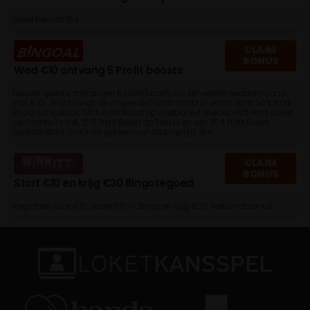
Speel bewust 18+
CLAIM
BONUS
Wed €10 ontvang 5 Profit boosts
Nieuwe spelers ontvangen 5 profit boosts na een eerste weddenschap
van €10. Je ontvangt de volgende 5 profit boots in je account: 50% Profit
Boost op voetbal, 100% Profit Boost op voetbal Bet Builder, 40% Profit Boost
op Combi 3+ bet, 25% Profit Boost op Tennis en een 25% Profit Boost
op Basketbal. Wat kost gokken jou? Stop op tijd. 18+
CLAIM
BONUS
Stort €10 en krijg €30 Bingotegoed
Registreer, Stort €10, Speel €10 in Bingo en krijg €30 welkomstbonus