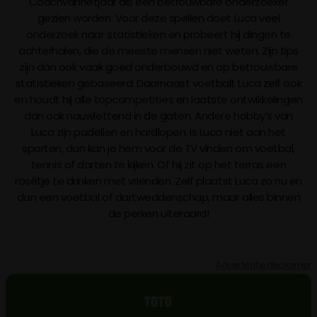
Coachvanhetjaar als een betrouwbare onderzoeker
gezien worden. Voor deze spellen doet Luca veel
onderzoek naar statistieken en probeert hij dingen te
achterhalen, die de meeste mensen niet weten. Zijn tips
zijn dan ook vaak goed onderbouwd en op betrouwbare
statistieken gebaseerd. Daarnaast voetbalt Luca zelf ook
en houdt hij alle topcompetities en laatste ontwikkelingen
dan ook nauwlettend in de gaten. Andere hobby’s van
Luca zijn padellen en hardlopen. Is Luca niet aan het
sporten, dan kan je hem voor de TV vinden om voetbal,
tennis of darten te kijken. Of hij zit op het terras een
rosétje te drinken met vrienden. Zelf plaatst Luca zo nu en
dan een voetbal of dartweddenschap, maar alles binnen
de perken uiteraard!
Advertentiedisclaimer