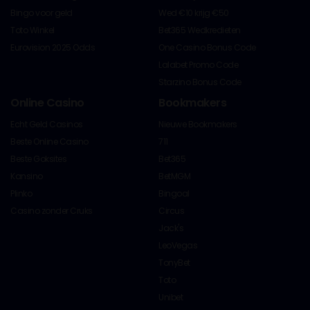
Bingo voor geld
Wed €10 krijg €50
Toto Winkel
Bet365 Wedkredieten
Eurovision 2025 Odds
One Casino Bonus Code
Lalabet Promo Code
Starzino Bonus Code
Online Casino
Bookmakers
Echt Geld Casinos
Nieuwe Bookmakers
Beste Online Casino
711
Beste Goksites
Bet365
Kansino
BetMGM
Plinko
Bingoal
Casino zonder Cruks
Circus
Jack's
LeoVegas
TonyBet
Toto
Unibet