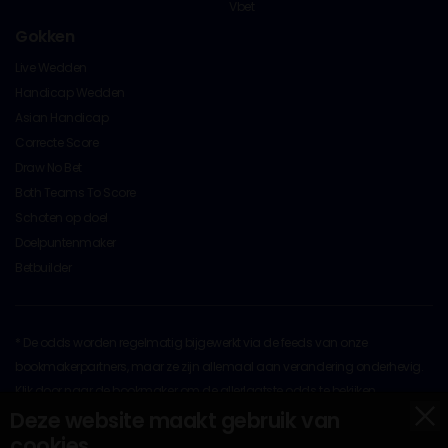
Vbet
Gokken
Live Wedden
Handicap Wedden
Asian Handicap
Correcte Score
Draw No Bet
Both Teams To Score
Schoten op doel
Doelpuntenmaker
Betbuilder
* De odds worden regelmatig bijgewerkt via de feeds van onze
bookmakerpartners, maar ze zijn allemaal aan verandering onderhevig.
Klik door naar de bookmaker om de allerlaatste odds te bekijken
x
Op al het originele materiaal rust copyright © 2026 door
Deze website maakt gebruik van
BettingOdds.com. Ander materiaal valt onder het auteursrecht van hun
cookies