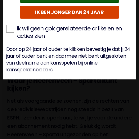
IK BEN JONGER DAN 24 JAAR
Gelijkspel
3.65
Ik wil geen gok gerelateerde artikelen en
Sparta wint
2.75
acties zien
Door op 24 jaar of ouder te klikken bevestig je dat jij 24
* Odds zijn gecontroleerd om 24-10 09:16. Odds kunnen
jaar of ouder bent en daarmee niet bent uitgesloten
gecontroleerd worden. *
van deelname aan kansspelen bij online
kansspelaanbieders.
Waar je Heerenveen – Sparta kunt
kijken?
Net als voorgaande seizoenen, zijn de rechten van
de Eredivisiewedstrijden nog steeds in bezit van
ESPN. 1 zender is openbaar, terwijl je voor de andere
een abonnement nodig hebt. Gelukkig wordt
Heerenveen – Sparta uitgezonden op het