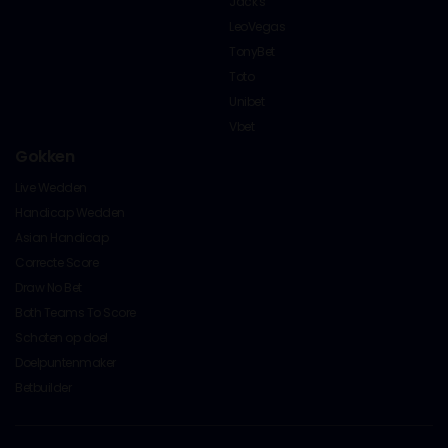
Jack's
LeoVegas
TonyBet
Toto
Unibet
Vbet
Gokken
Live Wedden
Handicap Wedden
Asian Handicap
Correcte Score
Draw No Bet
Both Teams To Score
Schoten op doel
Doelpuntenmaker
Betbuilder