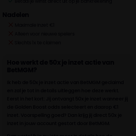
Betaal je winst direct uit op je bankrekening
Nadelen
Maximale inzet €1
Alleen voor nieuwe spelers
Slechts 1x te claimen
Hoe werkt de 50x je inzet actie van
BetMGM?
Ik heb de 50x je inzet actie van BetMGM geclaimd
en zal je tot in details uitleggen hoe deze werkt.
Eerst in het kort: Jij ontvangt 50x je inzet wanneer jij
de Golden Boost odds selecteert en daarop €1
inzet. Voorspelling goed? Dan krijg jij direct 50x je
inzet in jouw account gestort door BetMGM.