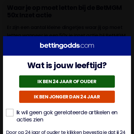
Waar je op moet letten bij de BetMGM
50x Inzet actie
Er zijn een aantal kleine dingetjes waar jij op moet
letten wanneer je een 50x je inzet actie bij BetMGM
wilt claimen. Ik zet deze dingen hieronder voor jou
op een rijtje. Wanneer je hiermee rekening houdt
heb je grote kans dat jij met je eerste
Wat is jouw leeftijd?
weddenschap bij BetMGM wegloopt met een
mooie winst van €50.
IK BEN 24 JAAR OF OUDER
Je kunt de 50x actie alleen claimen als nog nooit
eerder een account hebt aangemaakt bij BetMGM.
IK BEN JONGER DAN 24 JAAR
Zorg ervoor dat je minimaal €10 stort om jezelf te
kwalificeren voor de actie.
Ik wil geen gok gerelateerde artikelen en
Maximale inzet op deze actie is €1. Zet dus niet
acties zien
meer, maar ook niet minder in.
Probeer geen andere acties te claimen wanneer je
Door op 24 jaar of ouder te klikken bevestig je dat jij 24