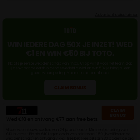
Advertentiedisclaimer
WIN IEDERE DAG 50X JE INZET! WED
€1 EN WIN €50 BIJ TOTO.
Plaats je eerste weddenschap van max. €1 op winst voor het team dat
jij denkt dat de eerstvolgende wedstrijd wint en win 50x je inleg bij een
goede voorspelling. Maak een account aan!
CLAIM BONUS
CLAIM
BONUS
Wed €10 en ontvang €77 aan free bets
Alleen voor nieuwe spelers van 24 jaar of ouder. Minimale storting van
€10 is vereist. Plaats €10 tegen odds van minimaal 1.50 (kwalificerende
weddenschap) en ontvang 7 x €11 free bet. Free bets zijn 30 dagen geldig.