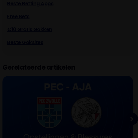
Beste Betting Apps
Free Bets
€10 Gratis Gokken
Beste Goksites
Gerelateerde artikelen
Next