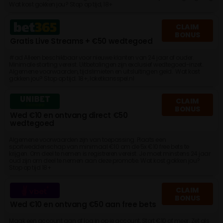
Wat kost gokken jou? Stop op tijd, 18+
CLAIM
BONUS
Gratis Live Streams + €50 wedtegoed
#ad Alleen beschikbaar voor nieuwe klanten van 24 jaar of ouder.
Minimale storting vereist. Uitbetalingen zijn exclusief wedtegoed-inzet.
Algemene voorwaarden, tijdslimieten en uitsluitingen geld. Wat kost
gokken jou? Stop op tijd. 18+, loketkansspel.nl
CLAIM
BONUS
Wed €10 en ontvang direct €50
wedtegoed
Algemene voorwaarden zijn van toepassing. Plaats een
sportweddenschap van minimaal €10 om de 5x €10 free bets te
krijgen. Om deel te nemen is registreren vereist. Je moet minstens 24 jaar
oud zijn om deel te nemen aan deze promotie. Wat kost gokken jou?
Stop op tijd 18+
CLAIM
BONUS
Wed €10 en ontvang €50 aan free bets
Maak een account aan of log in op je account, Stort €10 of meer. Zet als