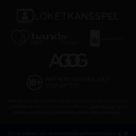
BettingOdds.com zet zich in voor het ondersteunen van verantwoorde
gokinitiatieven - Ga voor meer informatie naar:
Loket Kansspel
|
AGOG
Deze boodschap mag niet gedeeld worden met minderjarigen.
Om te voldoen aan de Nederlandse gokwetten, kunt u op de