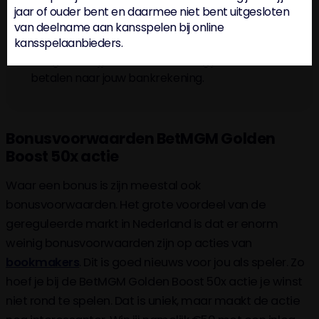
deze actie hebt geactiveerd.
jaar of ouder bent en daarmee niet bent uitgesloten
Bekijk goed op welke weddenschap je moet
van deelname aan kansspelen bij online
kansspelaanbieders.
inzetten om de 50x je inzet te activeren.
Het geld dat jij wint is cash en mag je uit laten
betalen naar jouw bankrekening.
Bonusvoorwaarden BetMGM Golden
Boost 50x actie
Waar een bonus is zijn meestal ook
bonusvoorwaarden. Het grote voordeel van de
gereguleerde markt in Nederland is dat er enorm
weinig bonusvoorwaarden zijn op acties van
bookmakers
. Dit is goed nieuws voor jou als speler. Zo
hoef je bij de BetMGM Golden Boost 50x actie je winst
niet rond te spelen. Dat is uniek, maar maakt de actie