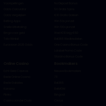
Voorspellingen
No Deposit Bonus
Odds Calculator
50 Gratis Spins
Odds Vergelijken
€10 Gratis Gokken
Betting Apps
Win 50x je inzet
Snelle Uitbetaling
Win 100x je inzet
Bingo voor geld
Wed €10 krijg €50
Toto Winkel
Bet365 Wedkredieten
Eurovision 2025 Odds
One Casino Bonus Code
Lalabet Promo Code
Starzino Bonus Code
Online Casino
Bookmakers
Echt Geld Casinos
Nieuwe Bookmakers
Beste Online Casino
711
Beste Goksites
Bet365
Kansino
BetMGM
Plinko
Bingoal
Casino zonder Cruks
Circus