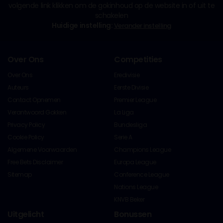
volgende link klikken om de gokinhoud op de website in of uit te
schakelen
Huidige instelling:
Verander instelling
Over Ons
Competities
Over Ons
Eredivisie
Auteurs
Eerste Divisie
Contact Opnemen
Premier League
Verantwoord Gokken
La Liga
Privacy Policy
Bundesliga
Cookie Policy
Serie A
Algemene Voorwaarden
Champions League
Free Bets Disclaimer
Europa League
Sitemap
Conference League
Nations League
KNVB Beker
Uitgelicht
Bonussen