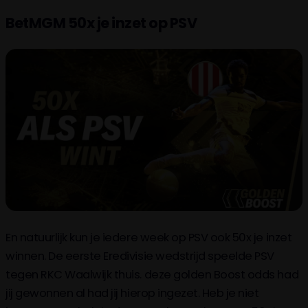
BetMGM 50x je inzet op PSV
En natuurlijk kun je iedere week op PSV ook 50x je inzet
winnen. De eerste Eredivisie wedstrijd speelde PSV
tegen RKC Waalwijk thuis. deze golden Boost odds had
jij gewonnen al had jij hierop ingezet. Heb je niet