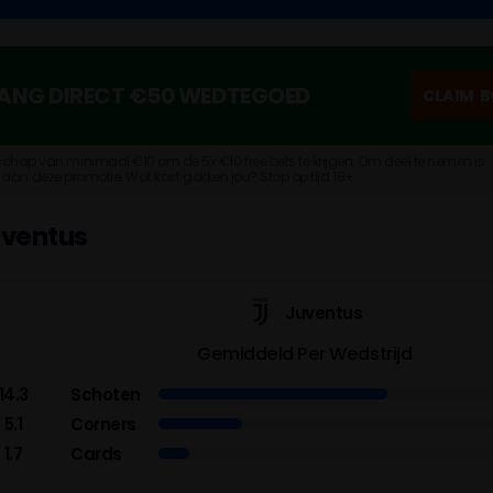
VANG DIRECT €50 WEDTEGOED
CLAIM
B
hap van minimaal €10 om de 5x €10 free bets te krijgen. Om deel te nemen is
n aan deze promotie. Wat kost gokken jou? Stop op tijd 18+
uventus
Juventus
Gemiddeld Per Wedstrijd
14.3
Schoten
5.1
Corners
1.7
Cards