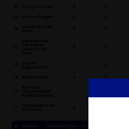
42
Giorgio Scalvini
2
0
22
Matteo Ruggeri
0
0
Marten Elco de
15
2
0
Roon
Éderson José
dos Santos
13
0
0
Lourenço da
Silva
Davide
77
1
0
Zappacosta
8
Mario Pašalić
0
0
Ademola
11
Olajade Alade
1
0
Aylola Lookman
Charles Marc De
17
0
0
Ketelaere
#
Wissels
Overtredingen
Doelpunten
Schoten