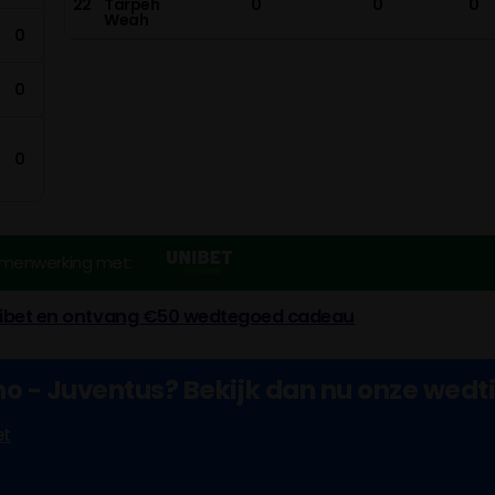
22
Tarpeh
0
0
0
Weah
0
0
0
0
0
0
samenwerking met:
Unibet en ontvang €50 wedtegoed cadeau
o - Juventus? Bekijk dan nu onze wedti
et