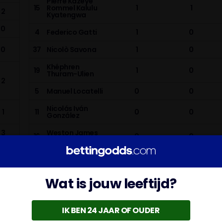
Pierre Kazeye
15
Rommel Kalulu
1
1
2
0
0
Kyatengwa
0
0
0
4
Federico Gatti
1
0
0
0
37
0
Nicolò Savona
1
0
Khéphren
19
1
0
Thuram-Ulien
2
0
0
5
Manuel Locatelli
0
0
Nicolás Iván
1
0
11
0
0
0
González
3
0
0
Weston James
16
0
0
Earl McKennie
5
0
10
0
Kenan Yıldız
0
0
Teun
8
1
0
Wat is jouw leeftijd?
Koopmeiners
2
0
0
IK BEN 24 JAAR OF OUDER
#
Wissels
Overtredingen
Doelpunten
Schot