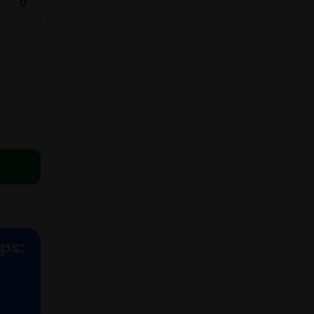
0
0
ps: