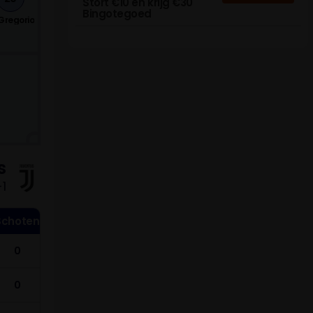
Stort €10 en krijg €30
Bingotegoed
Gregorio
s
1
Schoten
0
0
0
0
0
0