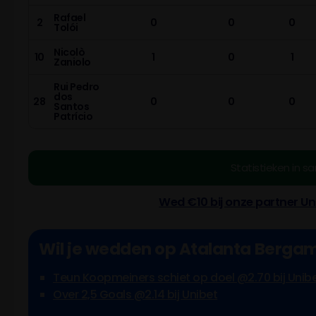
Rafael
2
0
0
0
Tolói
Nicolò
10
1
0
1
Zaniolo
Rui Pedro
dos
28
0
0
0
Santos
Patrício
Statistieken in 
Wed €10 bij onze partner 
Wil je wedden op Atalanta Bergam
Teun Koopmeiners schiet op doel @2.70 bij Unib
Over 2,5 Goals @2.14 bij Unibet