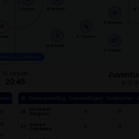
T. Koopmeiners
M. 
W. McKennie
15
P. Kyatengwa
17
19
11
C. Ketelaere
K. Thuram
27
N. González
A. Cambiaso
vestigde Opstellingen
14 Januari
Juventu
20:45
4-2-3-
hoten
#
Basisopstelling
Overtredingen
Doelpunten
Michele Di
0
0
29
0
0
0
Gregorio
0
1
0
Andrea
27
0
0
Cambiaso
0
0
0