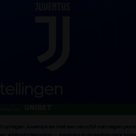
 op tegen Juventus en met een verschil van negen punt
en. Atalanta Bergamo – Juventus is de laatste paar jare