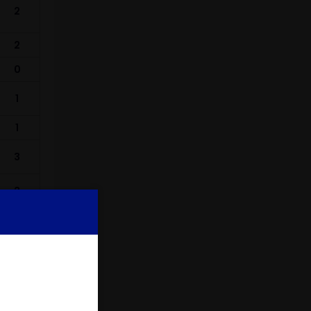
2
0
0
2
0
0
0
0
0
1
0
0
1
0
0
3
0
0
2
0
0
4
0
0
2
0
0
en