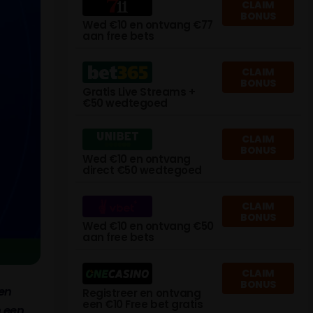
CLAIM
BONUS
Wed €10 en ontvang €77
aan free bets
CLAIM
BONUS
Gratis Live Streams +
€50 wedtegoed
CLAIM
BONUS
Wed €10 en ontvang
direct €50 wedtegoed
CLAIM
BONUS
Wed €10 en ontvang €50
aan free bets
CLAIM
BONUS
en
Registreer en ontvang
een €10 Free bet gratis
n een