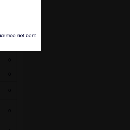
0
0
0
0
 daarmee niet bent
1
0
0
0
0
0
0
0
0
0