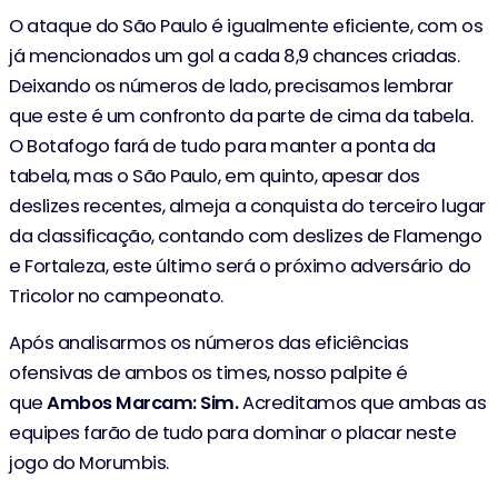
O ataque do São Paulo é igualmente eficiente, com os
já mencionados um gol a cada 8,9 chances criadas.
Deixando os números de lado, precisamos lembrar
que este é um confronto da parte de cima da tabela.
O Botafogo fará de tudo para manter a ponta da
tabela, mas o São Paulo, em quinto, apesar dos
deslizes recentes, almeja a conquista do terceiro lugar
da classificação, contando com deslizes de Flamengo
e Fortaleza, este último será o próximo adversário do
Tricolor no campeonato.
Após analisarmos os números das eficiências
ofensivas de ambos os times, nosso palpite é
que
Ambos Marcam: Sim.
Acreditamos que ambas as
equipes farão de tudo para dominar o placar neste
jogo do Morumbis.