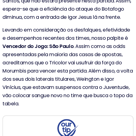
Santos, que não estará presente nesta partida. Assim,
espera-se que a eficiência do ataque do Botafogo
diminua, com a entrada de Igor Jesus lá na frente.
Levando em consideração os desfalques, efetividade
e desempenhos recentes dos times, nosso palpite é
Vencedor do Jogo: São Paulo
. Assim como as odds
apresentadas pela maioria das casas de apostas,
acreditamos que o Tricolor vai usufruir da força do
Morumbis para vencer esta partida. Além disso, a volta
dos seus dois laterais titulares, Weington e Igor
Vinícius, que estavam suspensos contra o Juventude,
vão colocar sangue novo no time que busca o topo da
tabela.