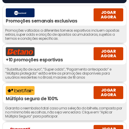
JOGAR
AGORA
Promoções semanais exclusivas
Promoções voltadas a diferentes torneios esportivos incluem apostas
extras, super odds e criação de apostas acumuladoras, sujeitas a
termos e condições específicas.
JOGAR
AGORA
+10 promoções esportivas
“Substituição de ouro”, “Super odds”, “Pagamento antecipado” e
“Múltipla protegida” estão entre as promoções disponíveis para
usuários residentes no Brasil, maiores de 18 anos
JOGAR
AGORA
Múltipla segura de 100%
Garanta o reembolso total caso uma seleção do bilhete, composto por
no mínimo três escolhas, não seja vencedora. Clique em “Aplicar
Múltipla Segura” para participar.