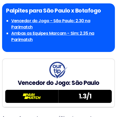
Palpites para São Paulo x Botafogo
Vencedor do Jogo - São Paulo: 2.30 na
Parimatch
Ambas as Equipes Marcam - Sim: 2.35 na
Parimatch
Vencedor do Jogo: São Paulo
1.3/1