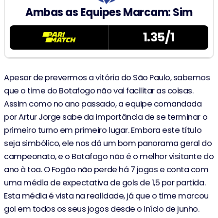
Ambas as Equipes Marcam: Sim
1.35/1
Apesar de prevermos a vitória do São Paulo, sabemos
que o time do Botafogo não vai facilitar as coisas.
Assim como no ano passado, a equipe comandada
por Artur Jorge sabe da importância de se terminar o
primeiro turno em primeiro lugar. Embora este título
seja simbólico, ele nos dá um bom panorama geral do
campeonato, e o Botafogo não é o melhor visitante do
ano à toa. O Fogão não perde há 7 jogos e conta com
uma média de expectativa de gols de 1,5 por partida.
Esta média é vista na realidade, já que o time marcou
gol em todos os seus jogos desde o início de junho.