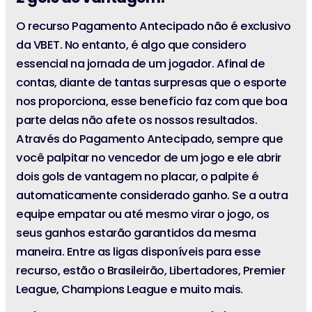
O recurso Pagamento Antecipado não é exclusivo
da VBET. No entanto, é algo que considero
essencial na jornada de um jogador. Afinal de
contas, diante de tantas surpresas que o esporte
nos proporciona, esse benefício faz com que boa
parte delas não afete os nossos resultados.
Através do Pagamento Antecipado, sempre que
você palpitar no vencedor de um jogo e ele abrir
dois gols de vantagem no placar, o palpite é
automaticamente considerado ganho. Se a outra
equipe empatar ou até mesmo virar o jogo, os
seus ganhos estarão garantidos da mesma
maneira. Entre as ligas disponíveis para esse
recurso, estão o Brasileirão, Libertadores, Premier
League, Champions League e muito mais.