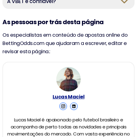
A VBET é confiável?
As pessoas por trás desta página
Os especialistas em conteúdo de apostas online do
BettingOdds.com que ajudaram a escrever, editar e
revisar esta página.:
Lucas Maciel
Lucas Maciel é apaixonado pelo futebol brasileiro e
acompanha de perto todas as novidades e principais
movimentações do mercado. Com vasta experiência no