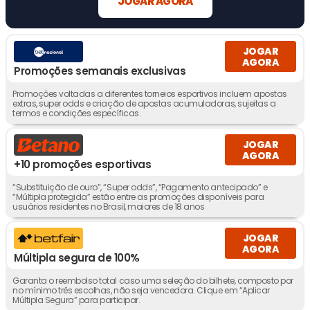
JOGAR AGORA
JOGAR
AGORA
Promoções semanais exclusivas
Promoções voltadas a diferentes torneios esportivos incluem apostas
extras, super odds e criação de apostas acumuladoras, sujeitas a
termos e condições específicas.
JOGAR
AGORA
+10 promoções esportivas
“Substituição de ouro”, “Super odds”, “Pagamento antecipado” e
“Múltipla protegida” estão entre as promoções disponíveis para
usuários residentes no Brasil, maiores de 18 anos
JOGAR
AGORA
Múltipla segura de 100%
Garanta o reembolso total caso uma seleção do bilhete, composto por
no mínimo três escolhas, não seja vencedora. Clique em “Aplicar
Múltipla Segura” para participar.