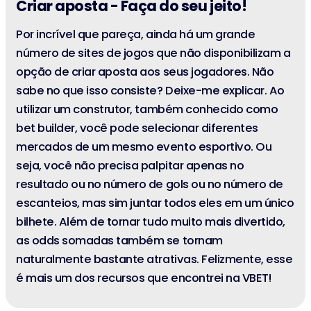
Criar aposta - Faça do seu jeito!
Por incrível que pareça, ainda há um grande
número de sites de jogos que não disponibilizam a
opção de criar aposta aos seus jogadores. Não
sabe no que isso consiste? Deixe-me explicar. Ao
utilizar um construtor, também conhecido como
bet builder, você pode selecionar diferentes
mercados de um mesmo evento esportivo. Ou
seja, você não precisa palpitar apenas no
resultado ou no número de gols ou no número de
escanteios, mas sim juntar todos eles em um único
bilhete. Além de tornar tudo muito mais divertido,
as odds somadas também se tornam
naturalmente bastante atrativas. Felizmente, esse
é mais um dos recursos que encontrei na VBET!