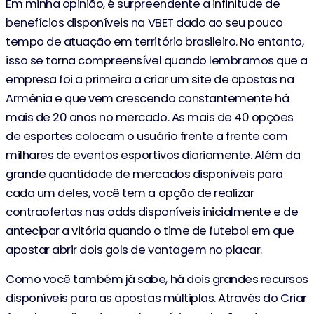
Em minha opinião, é surpreendente a infinitude de
benefícios disponíveis na VBET dado ao seu pouco
tempo de atuação em território brasileiro. No entanto,
isso se torna compreensível quando lembramos que a
empresa foi a primeira a criar um site de apostas na
Armênia e que vem crescendo constantemente há
mais de 20 anos no mercado. As mais de 40 opções
de esportes colocam o usuário frente a frente com
milhares de eventos esportivos diariamente. Além da
grande quantidade de mercados disponíveis para
cada um deles, você tem a opção de realizar
contraofertas nas odds disponíveis inicialmente e de
antecipar a vitória quando o time de futebol em que
apostar abrir dois gols de vantagem no placar.
Como você também já sabe, há dois grandes recursos
disponíveis para as apostas múltiplas. Através do Criar