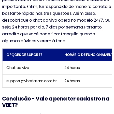
importante. Enfim, fui respondido de maneira correta e
bastante rápida nas três questões. Além disso,
descobri que o chat ao vivo opera no modelo 24/7. Ou
seja, 24 horas por dia, 7 dias por semana. Portanto,
acredito que você pode ficar tranquilo quando
algumas dúvidas vierem à tona.
OPÇÕES DE SUPORTE
HORÁRIO DE FUNCIONAMEN
Chat ao vivo
24 horas
support@vbetlatam.com.br
24 horas
Conclusão - Vale a pena ter cadastro na
VBET?