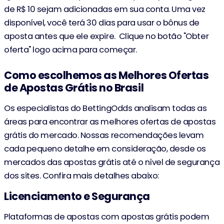
de R$ 10 sejam adicionadas em sua conta. Uma vez
disponível, você terá 30 dias para usar o bônus de
aposta antes que ele expire. Clique no botão "Obter
oferta" logo acima para começar.
Como escolhemos as Melhores Ofertas
de Apostas Grátis no Brasil
Os especialistas do BettingOdds analisam todas as
áreas para encontrar as melhores ofertas de apostas
grátis do mercado. Nossas recomendações levam
cada pequeno detalhe em consideração, desde os
mercados das apostas grátis até o nível de segurança
dos sites. Confira mais detalhes abaixo:
Licenciamento e Segurança
Plataformas de apostas com apostas grátis podem