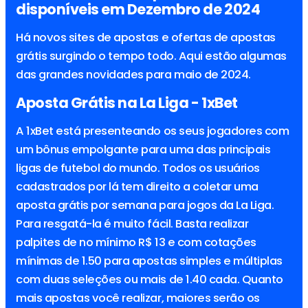
disponíveis em Dezembro de 2024
Há novos sites de apostas e ofertas de apostas
grátis surgindo o tempo todo. Aqui estão algumas
das grandes novidades para maio de 2024.
Aposta Grátis na La Liga - 1xBet
A 1xBet está presenteando os seus jogadores com
um bônus empolgante para uma das principais
ligas de futebol do mundo. Todos os usuários
cadastrados por lá tem direito a coletar uma
aposta grátis por semana para jogos da La Liga.
Para resgatá-la é muito fácil. Basta realizar
palpites de no mínimo R$ 13 e com cotações
mínimas de 1.50 para apostas simples e múltiplas
com duas seleções ou mais de 1.40 cada. Quanto
mais apostas você realizar, maiores serão os