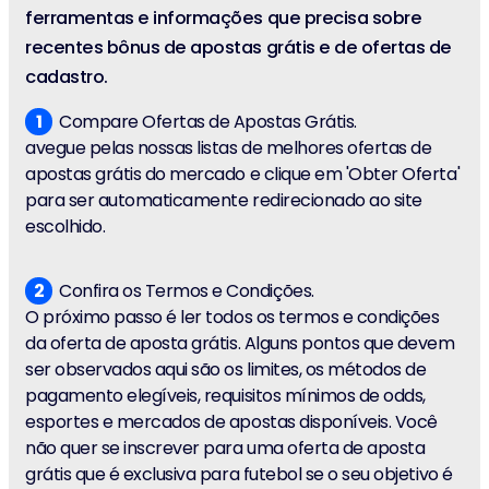
ferramentas e informações que precisa sobre
recentes bônus de apostas grátis e de ofertas de
cadastro.
Compare Ofertas de Apostas Grátis.
avegue pelas nossas listas de melhores ofertas de
apostas grátis do mercado e clique em 'Obter Oferta'
para ser automaticamente redirecionado ao site
escolhido.
Confira os Termos e Condições.
O próximo passo é ler todos os termos e condições
da oferta de aposta grátis. Alguns pontos que devem
ser observados aqui são os limites, os métodos de
pagamento elegíveis, requisitos mínimos de odds,
esportes e mercados de apostas disponíveis. Você
não quer se inscrever para uma oferta de aposta
grátis que é exclusiva para futebol se o seu objetivo é