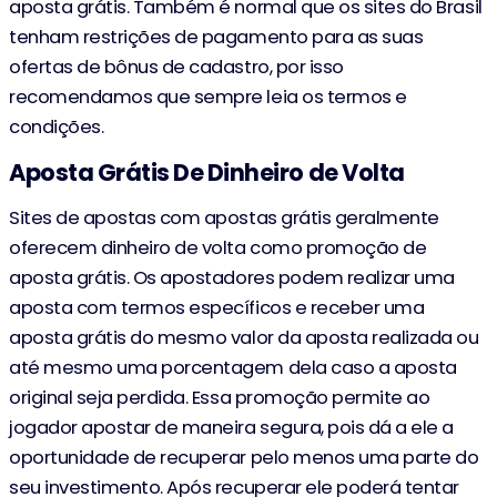
aposta grátis. Também é normal que os sites do Brasil
tenham restrições de pagamento para as suas
ofertas de bônus de cadastro, por isso
recomendamos que sempre leia os termos e
condições.
Aposta Grátis De Dinheiro de Volta
Sites de apostas com apostas grátis geralmente
oferecem dinheiro de volta como promoção de
aposta grátis. Os apostadores podem realizar uma
aposta com termos específicos e receber uma
aposta grátis do mesmo valor da aposta realizada ou
até mesmo uma porcentagem dela caso a aposta
original seja perdida. Essa promoção permite ao
jogador apostar de maneira segura, pois dá a ele a
oportunidade de recuperar pelo menos uma parte do
seu investimento. Após recuperar ele poderá tentar