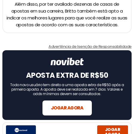
Além disso, por ter avaliado dezenas de casas de
apostas em sua carreira, Britto também está apto a
indicar os melhores lugares para que você realize as suas
apostas de acordo com as suas características.
Advertência de Isenção de Responsabilidade
APOSTA EXTRA DE R$50
Todo novo usuário tem direito a uma aposta extra de R$50 após a
primeira aposta. A aposta deve ser realizada em 7 dias. Valores e
odds mínimas devem ser consultados.
JOGAR AGORA
JOGAR