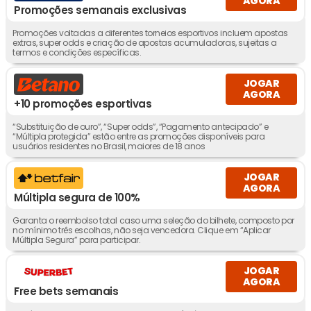
AGORA
Promoções semanais exclusivas
Promoções voltadas a diferentes torneios esportivos incluem apostas
extras, super odds e criação de apostas acumuladoras, sujeitas a
termos e condições específicas.
JOGAR
AGORA
+10 promoções esportivas
“Substituição de ouro”, “Super odds”, “Pagamento antecipado” e
“Múltipla protegida” estão entre as promoções disponíveis para
usuários residentes no Brasil, maiores de 18 anos
JOGAR
AGORA
Múltipla segura de 100%
Garanta o reembolso total caso uma seleção do bilhete, composto por
no mínimo três escolhas, não seja vencedora. Clique em “Aplicar
Múltipla Segura” para participar.
JOGAR
AGORA
Free bets semanais