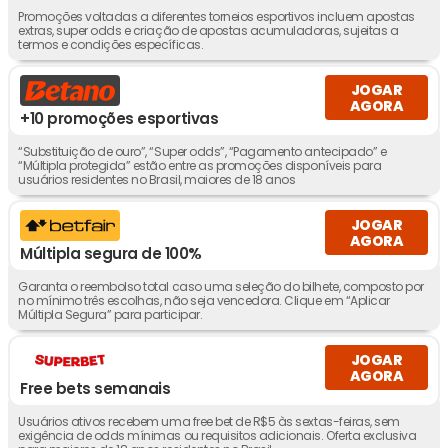
Promoções voltadas a diferentes torneios esportivos incluem apostas
extras, super odds e criação de apostas acumuladoras, sujeitas a
termos e condições específicas.
JOGAR
AGORA
+10 promoções esportivas
“Substituição de ouro”, “Super odds”, “Pagamento antecipado” e
“Múltipla protegida” estão entre as promoções disponíveis para
usuários residentes no Brasil, maiores de 18 anos
JOGAR
AGORA
Múltipla segura de 100%
Garanta o reembolso total caso uma seleção do bilhete, composto por
no mínimo três escolhas, não seja vencedora. Clique em “Aplicar
Múltipla Segura” para participar.
JOGAR
AGORA
Free bets semanais
Usuários ativos recebem uma free bet de R$5 às sextas-feiras, sem
exigência de odds mínimas ou requisitos adicionais. Oferta exclusiva