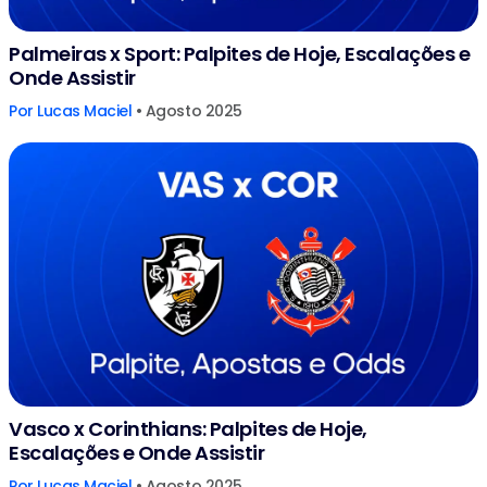
Palmeiras x Sport: Palpites de Hoje, Escalações e
Onde Assistir
Por
Lucas Maciel
• Agosto 2025
Vasco x Corinthians: Palpites de Hoje,
Escalações e Onde Assistir
Por
Lucas Maciel
• Agosto 2025