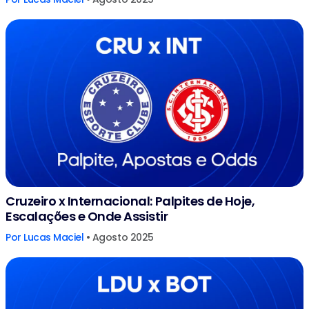
Cruzeiro x Internacional: Palpites de Hoje,
Escalações e Onde Assistir
Por
Lucas Maciel
• Agosto 2025