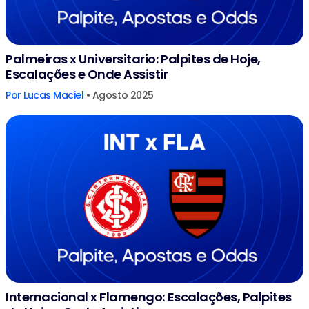
Palmeiras x Universitario: Palpites de Hoje,
Escalações e Onde Assistir
Por
Lucas Maciel
• Agosto 2025
Internacional x Flamengo: Escalações, Palpites