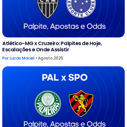
Atlético-MG x Cruzeiro: Palpites de Hoje,
Escalações e Onde Assistir
Por
Lucas Maciel
• Agosto 2025