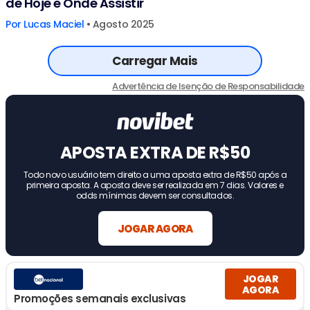
de Hoje e Onde Assistir
Por
Lucas Maciel
• Agosto 2025
Carregar Mais
Advertência de Isenção de Responsabilidade
APOSTA EXTRA DE R$50
Todo novo usuário tem direito a uma aposta extra de R$50 após a
primeira aposta. A aposta deve ser realizada em 7 dias. Valores e
odds mínimas devem ser consultados.
JOGAR AGORA
JOGAR
AGORA
Promoções semanais exclusivas