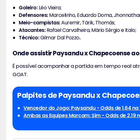
Goleiro:
Léo Vieira;
Defensores:
Marcelinho, Eduardo Doma, Jhonnathan,
Meio-campistas:
Auremir, Tárik, Thomás;
Atacantes:
Rafael Carvalheira, Mário Sérgio e Italo;
Técnico:
Gilmar Dal Pozzo
.
Onde assistir Paysandu x Chapecoense ao
É possível acompanhar a partida em tempo real atra
GOAT.
Palpites de Paysandu x Chapeco
Vencedor do Jogo: Paysandu - Odds de 1.64 na 
Ambas as Equipes Marcam: Sim - Odds de 2.19 na