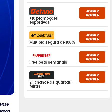
JOGAR
AGORA
+10 promoções
esportivas
JOGAR
AGORA
Múltipla segura de 100%
JOGAR
AGORA
Free bets semanais
JOGAR
AGORA
2ª chance às quartas-
feiras
oense
lhamos