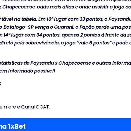
 Chapecoense, odds mais altas e onde assistir o jogo ao
vel na tabela. Em 16º lugar com 33 pontos, o Paysandu
 o Botafogo-SP vença o Guarani, o Papão perde uma pos
em 14º lugar com 34 pontos, apenas 2 pontos à frente da 
reto pela sobrevivência, o jogo "vale 6 pontos" e pode d
estatísticas de Paysandu x Chapecoense e outras inform
bem informado possível!
;
 Premiere e Canal GOAT.
na 1xBet