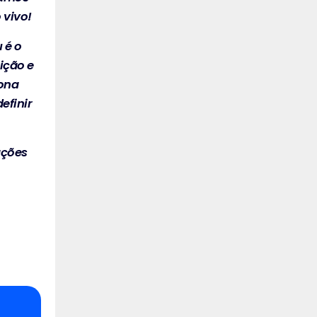
 vivo!
 é o
ição e
zona
efinir
ações