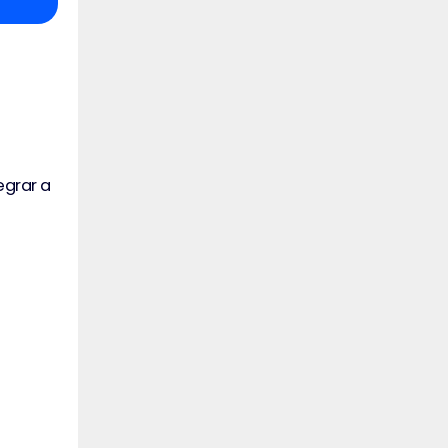
egrar a