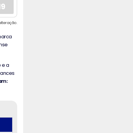
19
alteração.
marca
ense
 e a
hances
am: