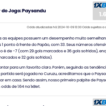
 do Jogo: Paysandu
1.
Odds atualizadas há 2024-10-09 13:30 Odds sujeitas a 
bas as equipes possuem um desempenho muito semelhant
1 ponto à frente do Papão, com 33. Seus números ofensi
 é de -7 (com 29 gols marcados e 36 gols sofridos), en
rcados e 32 gols sofridos).
ontar para um favorito claro. Porém, seguindo as tendênc
a partida será jogada no Curuzu, acreditamos que o Pays
ar em casa. Sendo assim, nosso primeiro palpite de Pays
 odds de 1.64 na 1xBet.