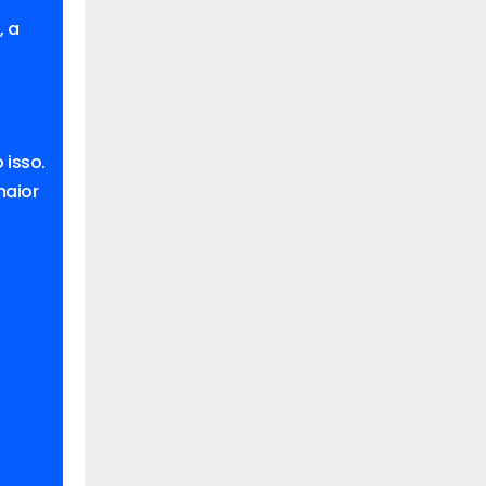
, a
e
 isso.
maior