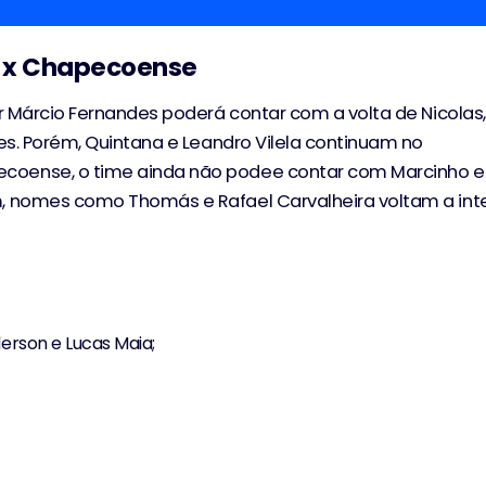
u x Chapecoense
r Márcio Fernandes poderá contar com a volta de Nicolas,
es. Porém, Quintana e Leandro Vilela continuam no
coense, o time ainda não podee contar com Marcinho e
, nomes como Thomás e Rafael Carvalheira voltam a int
erson e Lucas Maia;