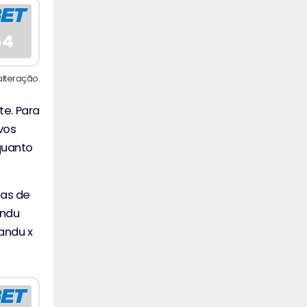
64
alteração.
e. Para
vos
quanto
ias de
andu
andu x