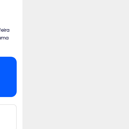
feira
 uma