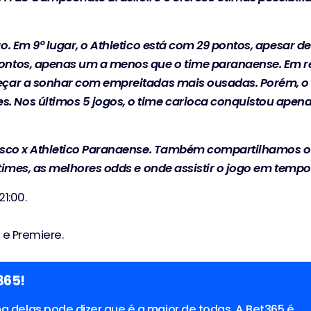
. Em 9º lugar, o Athletico está com 29 pontos, apesar de
pontos, apenas um a menos que o time paranaense. Em 
meçar a sonhar com empreitadas mais ousadas. Porém, o
 Nos últimos 5 jogos, o time carioca conquistou apen
Vasco x Athletico Paranaense. Também compartilhamos o
times, as melhores odds e onde assistir o jogo em tempo 
21:00.
 e Premiere.
365!
 delas pode dizer que é a maior de todas. A Bet365 é