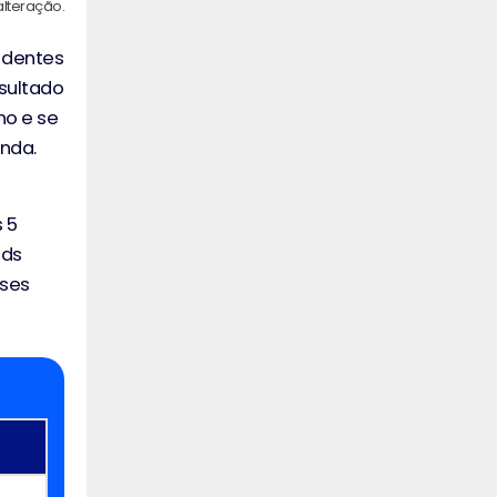
alteração.
 dentes
esultado
no e se
unda.
 5
dds
sses