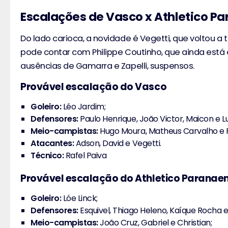
Escalações de Vasco x Athletico P
Do lado carioca, a novidade é Vegetti, que voltou a 
pode contar com Philippe Coutinho, que ainda está
ausências de Gamarra e Zapelli, suspensos.
Provável escalação do Vasco
Goleiro:
Léo Jardim;
Defensores:
Paulo Henrique, João Victor, Maicon e L
Meio-campistas:
Hugo Moura, Matheus Carvalho e 
Atacantes:
Adson, David e Vegetti.
Técnico:
Rafel Paiva
Provável escalação do Athletico Paranae
Goleiro:
Lóe Linck;
Defensores:
Esquivel, Thiago Heleno, Kaíque Rocha 
Meio-campistas:
João Cruz, Gabriel e Christian;