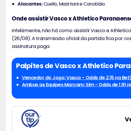
Atacantes:
Cuello, Mastriani e Canobbio.
Onde assistir Vasco x Athletico Paranaens
Infelizmente, não há como assistir Vasco e Athleti
(26/08). A transmissão oficial da partida fica por
assinatura paga.
Palpites de Vasco x Athletico Pa
Vencedor do Jogo: Vasco - Odds de 2.15 na Bet
Ambas as Equipes Marcam: Sim - Odds de 1.91 n
V