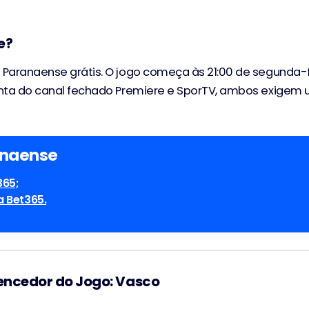
e?
co Paranaense grátis. O jogo começa às 21:00 de segunda-
 conta do canal fechado Premiere e SporTV, ambos exigem
ranaense
365;
a Bet365.
encedor do Jogo: Vasco