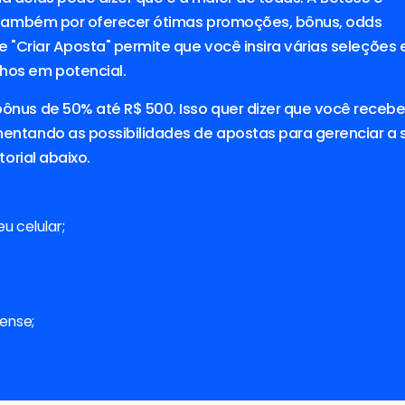
s também por oferecer ótimas promoções, bônus, odds
e "Criar Aposta" permite que você insira várias seleções
hos em potencial.
nus de 50% até R$ 500. Isso quer dizer que você receb
entando as possibilidades de apostas para gerenciar a 
orial abaixo.
u celular;
ense;