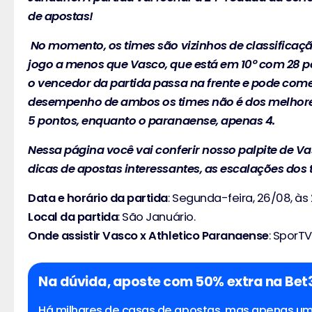
de apostas!
No momento, os times são vizinhos de classificação
jogo a menos que Vasco, que está em 10º com 28 
o vencedor da partida passa na frente e pode co
desempenho de ambos os times não é dos melhores.
5 pontos, enquanto o paranaense, apenas 4.
Nessa página você vai conferir nosso palpite de 
dicas de apostas interessantes, as escalações dos 
Data e horário da partida
: Segunda-feira, 26/08, às 
Local da partida
: São Januário.
Onde assistir Vasco x Athletico Paranaense
: SporTV
Na dúvida, aposte com 50% extra na Bet
Há milhares de casas de apostas, mas apenas uma