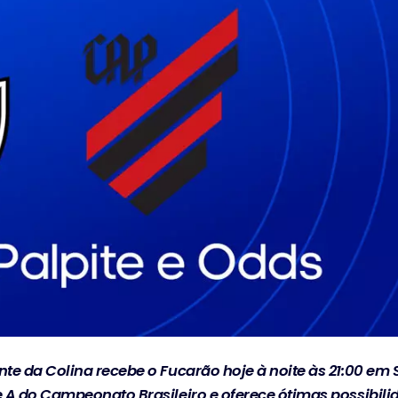
ante da Colina recebe o Fucarão hoje à noite às 21:00 em
ie A do Campeonato Brasileiro e oferece ótimas possibil