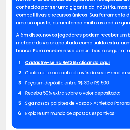
conhecida por ser uma gigante da indústria, ma
competitivas e recursos únicos. Sua ferramenta d
uma só aposta, aumentando muito as odds e gan
Além disso, novos jogadores podem receber um bô
metade do valor apostado como saldo extra, aum
banca. Para receber esse bônus, basta seguir o tut
Cadastre-se na Bet365 clicando aqui
;
Confirme a sua conta através do seu e-mail ou se
Faça um depósito entre R$ 30 e R$ 500;
Receba 50% extra sobre o valor depositado;
Siga nossos palpites de Vasco x Athletico Parana
Explore um mundo de apostas esportivas!