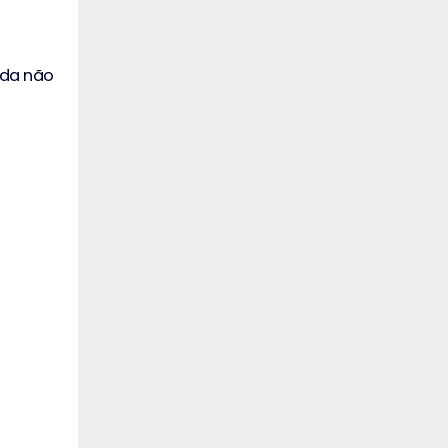
nda não