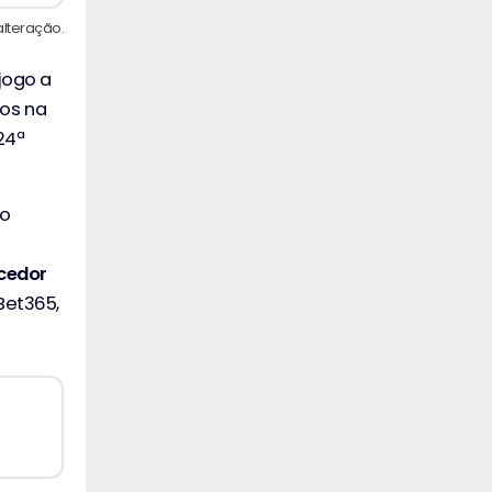
alteração.
jogo a
os na
24ª
ão
cedor
Bet365,