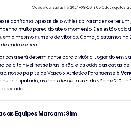
Odds atualizadas há 2024-08-26 13:05 Odds sujeitas a 
a este confronto. Apesar de o Athletico Paranaense ter um 
enho muito parecido até o momento. Eles estão colad
ossuem o mesmo número de vitórias. Como já estamos na 
es de cada elenco.
or casa será determinante para a vitória. Jogando em S
e alto nível nesse brasileirão, e as odds das casas de
so, nosso palpite de Vasco x Athletico Paranaense é
Ven
bem disputado, as odds desse mercado são de 2.10 na 
 apostado.
s as Equipes Marcam: Sim