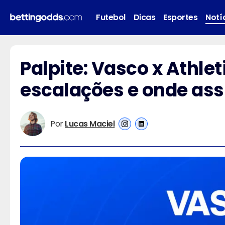
Futebol
Dicas
Esportes
Notí
Palpite: Vasco x Athle
escalações e onde assi
Por
Lucas Maciel