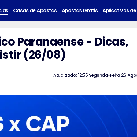
cias
Casas de Apostas
Apostas Grátis
Aplicativos d
tico Paranaense - Dicas,
stir (26/08)
Atualizado: 12:55 Segunda-Feira 26 Ag