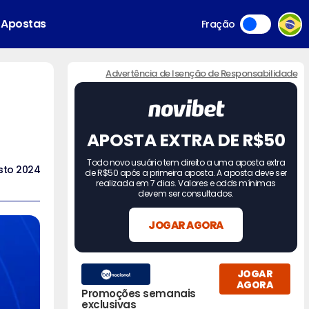
e Apostas
Fração
Advertência de Isenção de Responsabilidade
APOSTA EXTRA DE R$50
Todo novo usuário tem direito a uma aposta extra
osto 2024
de R$50 após a primeira aposta. A aposta deve ser
realizada em 7 dias. Valores e odds mínimas
devem ser consultados.
JOGAR AGORA
JOGAR
AGORA
Promoções semanais
exclusivas