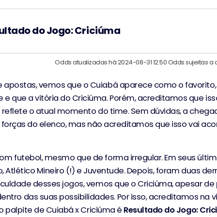
ultado do Jogo: Criciúma
Odds atualizadas há 2024-08-31 12:50 Odds sujeitas a 
 apostas, vemos que o Cuiabá aparece como o favorito, 
 que a vitória do Criciúma. Porém, acreditamos que iss
o reflete o atual momento do time. Sem dúvidas, a chega
as forças do elenco, mas não acreditamos que isso vai ac
om futebol, mesmo que de forma irregular. Em seus últim
, Atlético Mineiro (!) e Juventude. Depois, foram duas der
ficuldade desses jogos, vemos que o Criciúma, apesar de
o das suas possibilidades. Por isso, acreditamos na vi
ro palpite de Cuiabá x Criciúma é
Resultado do Jogo: Cri