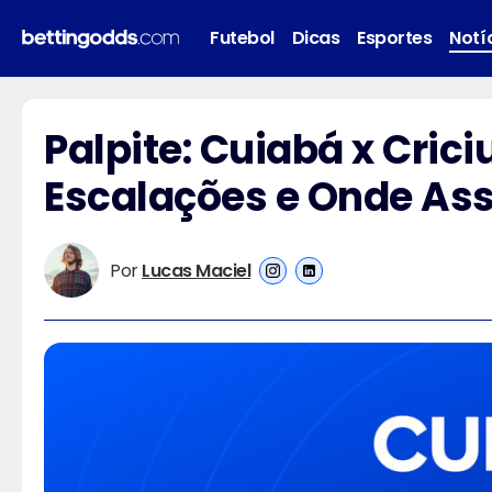
Futebol
Dicas
Esportes
Notí
Palpite: Cuiabá x Cric
Escalações e Onde Assis
Por
Lucas Maciel