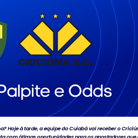
a? Hoje à tarde, a equipe do Cuiabá vai receber o Cric
 conta com ótimas oportunidades para os apostadores q