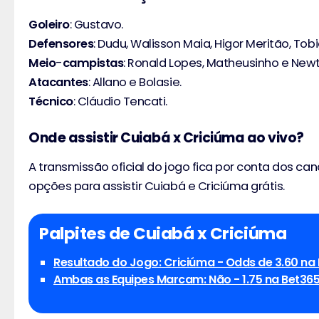
Goleiro
: Gustavo.
Defensores
: Dudu, Walisson Maia, Higor Meritão, To
Meio
-
campistas
: Ronald Lopes, Matheusinho e New
Atacantes
: Allano e Bolasie.
Técnico
: Cláudio Tencati.
Onde assistir Cuiabá x Criciúma ao vivo?
A transmissão oficial do jogo fica por conta dos ca
opções para assistir Cuiabá e Criciúma grátis.
Palpites de Cuiabá x Criciúma
Resultado do Jogo: Criciúma - Odds de 3.60 na 
Ambas as Equipes Marcam: Não - 1.75 na Bet365