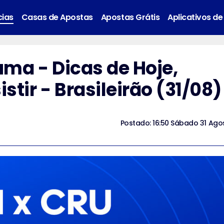
cias
Casas de Apostas
Apostas Grátis
Aplicativos d
iuma - Dicas de Hoje,
tir - Brasileirão (31/08)
Postado: 16:50 Sábado 31 Ago