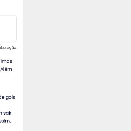
alteração.
timos
. Além
de gols
 sair
ssim,