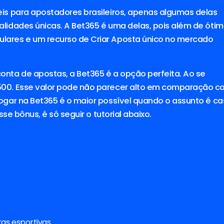
eis para apostadores brasileiros, apenas algumas delas
lidades únicas. A Bet365 é uma delas, pois além de óti
lares e um recurso de Criar Aposta único no mercado
onta de apostas, a Bet365 é a opção perfeita. Ao se
500. Esse valor pode não parecer alto em comparação 
ogar na Bet365 é o maior possível quando o assunto é c
sse bônus, é só seguir o tutorial abaixo.
tas esportivas.