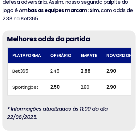
defesa adversária. Assim, nosso segundo palpite do
jogo é
Ambas as equipes marcam: Sim
, com odds de
2.38 na Bet365.
Melhores odds da partida
PLATAFORMA
OPERÁRIO
EMPATE
NOVORIZONTI
Bet365
2.45
2.88
2.90
Sportingbet
2.50
2.80
2.90
* Informações atualizadas às 11:00 do dia
22/06/2025.