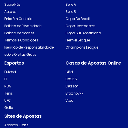
Sobre Nós
Serie A
Autores
Serie B
Entre Em Contato
Copa Do Brasil
Política de Privacidade
Copa Libertadores
Política de cookies
Copa Sul-Americana
Termos e Condições
Premier League
Isenção de Responsabilidade
Champions League
sobre Ofertas Grátis
Esportes
Casas de Apostas Online
Futebol
1xBet
F1
Bet365
NBA
Betsson
Tenis
Brazino777
UFC
Vbet
Golfe
Sites de Apostas
Apostas Gratis