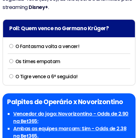
streaming
Disney+
.
Poll: Quem vence no Germano Krüger?
O Fantasma volta a vencer!
Os times empatam
O Tigre vence a 6ª seguida!
Palpites de Operário x Novorizontino
Vencedor do jogo: Novorizontino - Odds de 2.90
na Bet365;
Ambas as equipes marcam: Sim - Odds de 2.38
na Bet365.