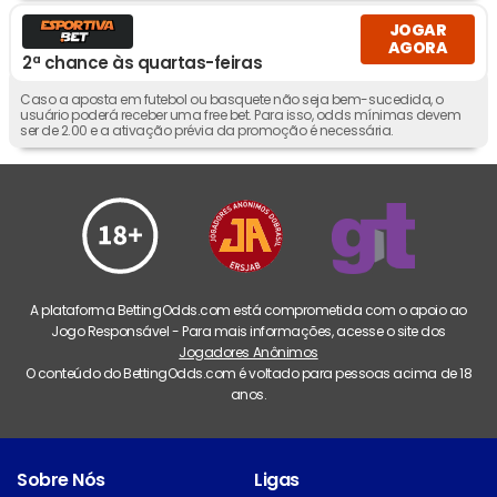
JOGAR
AGORA
2ª chance às quartas-feiras
Caso a aposta em futebol ou basquete não seja bem-sucedida, o
usuário poderá receber uma free bet. Para isso, odds mínimas devem
ser de 2.00 e a ativação prévia da promoção é necessária.
A plataforma BettingOdds.com está comprometida com o apoio ao
Jogo Responsável - Para mais informações, acesse o site dos
Jogadores Anônimos
O conteúdo do BettingOdds.com é voltado para pessoas acima de 18
anos.
Sobre Nós
Ligas