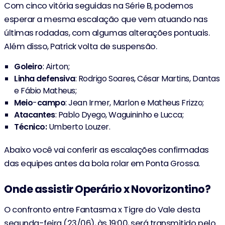
Com cinco vitória seguidas na Série B, podemos
esperar a mesma escalação que vem atuando nas
últimas rodadas, com algumas alterações pontuais.
Além disso, Patrick volta de suspensão.
Goleiro
: Airton;
Linha
defensiva
: Rodrigo Soares, César Martins, Dantas
e Fábio Matheus;
Meio
-
campo
: Jean Irmer, Marlon e Matheus Frizzo;
Atacantes
: Pablo Dyego, Waguininho e Lucca;
Técnico:
Umberto Louzer.
Abaixo você vai conferir as escalações confirmadas
das equipes antes da bola rolar em Ponta Grossa.
Onde assistir Operário x Novorizontino?
O confronto entre Fantasma x Tigre do Vale desta
segunda-feira (23/06), às 19:00, será transmitido pelo