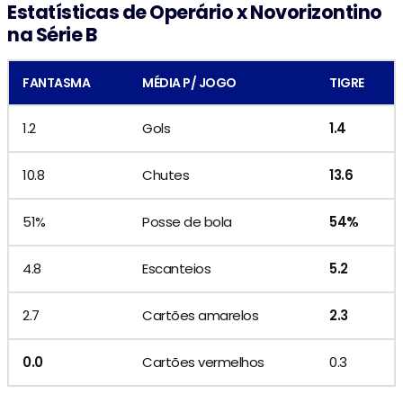
Estatísticas de Operário x Novorizontino
na Série B
FANTASMA
MÉDIA P/ JOGO
TIGRE
1.2
Gols
1.4
10.8
Chutes
13.6
51%
Posse de bola
54%
4.8
Escanteios
5.2
2.7
Cartões amarelos
2.3
0.0
Cartões vermelhos
0.3