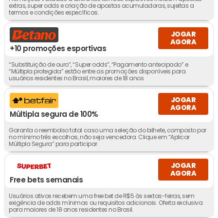
extras, super odds e criação de apostas acumuladoras, sujeitas a
termos e condições específicas.
JOGAR
AGORA
+10 promoções esportivas
“Substituição de ouro”, “Super odds”, “Pagamento antecipado” e
“Múltipla protegida” estão entre as promoções disponíveis para
usuários residentes no Brasil, maiores de 18 anos
JOGAR
AGORA
Múltipla segura de 100%
Garanta o reembolso total caso uma seleção do bilhete, composto por
no mínimo três escolhas, não seja vencedora. Clique em “Aplicar
Múltipla Segura” para participar.
JOGAR
AGORA
Free bets semanais
Usuários ativos recebem uma free bet de R$5 às sextas-feiras, sem
exigência de odds mínimas ou requisitos adicionais. Oferta exclusiva
para maiores de 18 anos residentes no Brasil.