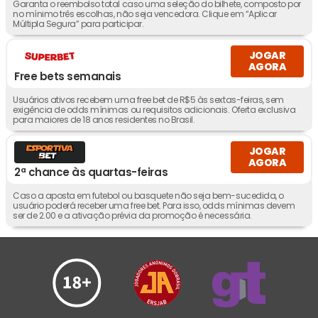
Garanta o reembolso total caso uma seleção do bilhete, composto por
no mínimo três escolhas, não seja vencedora. Clique em “Aplicar
Múltipla Segura” para participar.
JOGAR
AGORA
Free bets semanais
Usuários ativos recebem uma free bet de R$5 às sextas-feiras, sem
exigência de odds mínimas ou requisitos adicionais. Oferta exclusiva
para maiores de 18 anos residentes no Brasil.
JOGAR
AGORA
2ª chance às quartas-feiras
Caso a aposta em futebol ou basquete não seja bem-sucedida, o
usuário poderá receber uma free bet. Para isso, odds mínimas devem
ser de 2.00 e a ativação prévia da promoção é necessária.