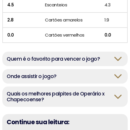
4.5
Escanteios
4.3
2.8
Cartões amarelos
1.9
0.0
Cartões vermelhos
0.0
Quem é o favorito para vencer o jogo?
Onde assistir o jogo?
Quais os melhores palpites de Operário x
Chapecoense?
Continue sua leitura: