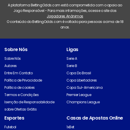
A plataforma BettingOdds.com está comprometida com o apoio ao
Jogo Responsável - Para mais informações, acesse o site dos
Jogadores Anônimos
O conteúdo do BettingOdds.com é voltado para pessoas acima de 18
anos.
Sobre Nós
Ligas
Sobre Nós
Serie A
Autores
Serie B
Entre Em Contato
Copa Do Brasil
Política de Privacidade
Copa Libertadores
Política de cookies
Copa Sul-Americana
Termos e Condições
Premier League
Isenção de Responsabilidade
Champions League
sobre Ofertas Grátis
Esportes
Casas de Apostas Online
Futebol
1xBet