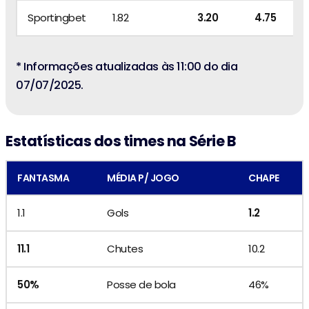
Sportingbet
1.82
3.20
4.75
* Informações atualizadas às 11:00 do dia
07/07/2025.
Estatísticas dos times na Série B
FANTASMA
MÉDIA P/ JOGO
CHAPE
1.1
Gols
1.2
11.1
Chutes
10.2
50%
Posse de bola
46%