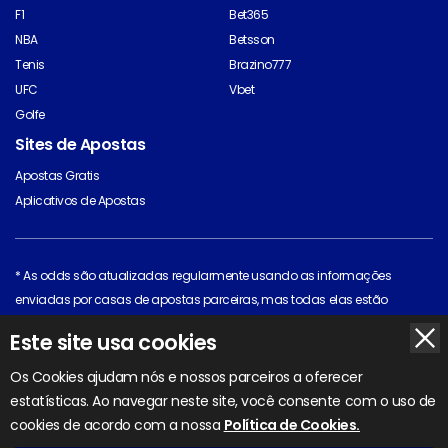
F1
Bet365
NBA
Betsson
Tenis
Brazino777
UFC
Vbet
Golfe
Sites de Apostas
Apostas Gratis
Aplicativos de Apostas
* As odds são atualizadas regularmente usando as informações
enviadas por casas de apostas parceiras, mas todas elas estão
sujeitas a mudança. Clique na casa de apostas para ver as odds mais
Este site usa cookies
recentes.
Todo o material original está protegido por direitos autorais © 2026 pelo
Os Cookies ajudam nós e nossos parceiros a oferecer
BettingOdds.com. Outros materiais estão protegidos por direitos autorais
estatísticas. Ao navegar neste site, você consente com o uso de
de seus respectivos proprietários.
cookies de acordo com a nossa
Política de Cookies.