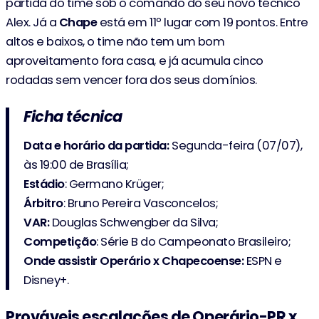
partida do time sob o comando do seu novo técnico
Alex. Já a
Chape
está em 11º lugar com 19 pontos. Entre
altos e baixos, o time não tem um bom
aproveitamento fora casa, e já acumula cinco
rodadas sem vencer fora dos seus domínios.
Ficha técnica
Data e horário da partida:
Segunda-feira (07/07),
às 19:00 de Brasília;
Estádio
: Germano Krüger;
Árbitro
: Bruno Pereira Vasconcelos;
VAR:
Douglas Schwengber da Silva;
Competição
: Série B do Campeonato Brasileiro;
Onde assistir
Operário x Chapecoense:
ESPN e
Disney+.
Prováveis escalações de Operário-PR x