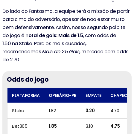
Do lado do Fantasma, a equipe terá a missão de partir
para cima do adversário, apesar de não estar muito
bem defensivamente. Assim, nosso segundo palpite
do jogo é
Total de gols: Mais de 1.5
, com odds de
1.60 na Stake. Para os mais ousados,
recomendamos
Mais de 2.5 Gols,
mercado com odds
de 2.70.
Odds do jogo
PLATAFORMA
OPERÁRIO-PR
EMPATE
CHAPECOE
Stake
1.82
3.20
4.70
Bet365
1.85
3.10
4.75