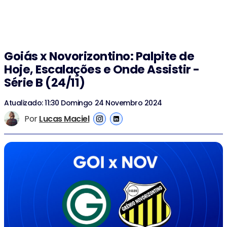
Goiás x Novorizontino: Palpite de
Hoje, Escalações e Onde Assistir -
Série B (24/11)
Atualizado: 11:30 Domingo 24 Novembro 2024
Por
Lucas Maciel