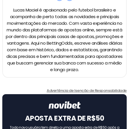
Lucas Maciel é apaixonado pelo futebol brasileiro e
acompanha de perto todas as novidades e principais
movimentações do mercado. Com vasta experiência no
mundo das plataformas de apostas online, sempre está
por dentro das principais casas de apostas, promoções e
vantagens. Aqui no BettingOdds, escreve análises diárias
com base em histórico, dados e estatísticas, garantindo
dicas precisas e bem fundamentadas para apostadores
que buscam gerenciar sua banca com sucesso a médio
e longo prazo.
Advertência de Isenção de Responsabilidade
APOSTA EXTRA DE R$50
Todo novo usuário tem direito a uma aposta extra de R$50 após a