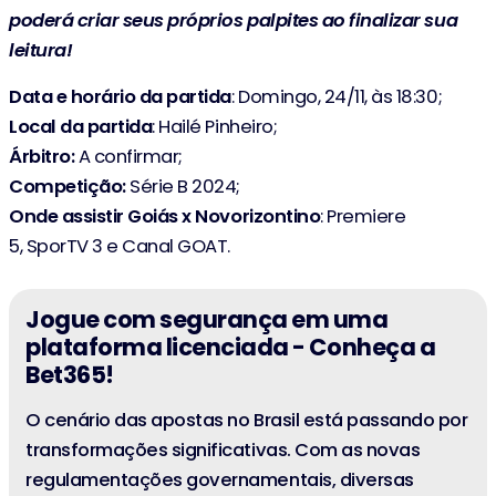
poderá criar seus próprios palpites ao finalizar sua
leitura!
Data e horário da partida
: Domingo, 24/11, às 18:30;
Local da partida
: Hailé Pinheiro;
Árbitro:
A confirmar;
Competição:
Série B 2024;
Onde assistir Goiás x Novorizontino
: Premiere
5, SporTV 3 e Canal GOAT.
Jogue com segurança em uma
plataforma licenciada - Conheça a
Bet365!
O cenário das apostas no Brasil está passando por
transformações significativas. Com as novas
regulamentações governamentais, diversas