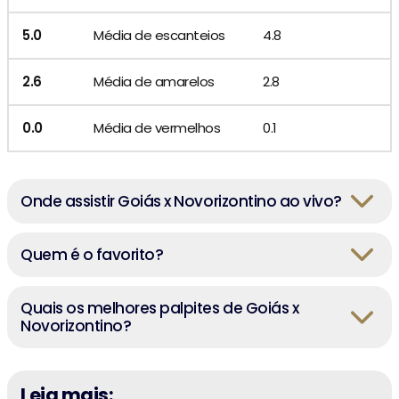
5.0
Média de escanteios
4.8
2.6
Média de amarelos
2.8
0.0
Média de vermelhos
0.1
Onde assistir Goiás x Novorizontino ao vivo?
Quem é o favorito?
Quais os melhores palpites de Goiás x
Novorizontino?
Leia mais: