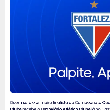
Quem será o primeiro finalista do Campeonato Ceare
Clube
recebe o
Ferroviário Atlético Clube
lá no Cas