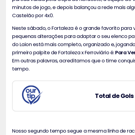
minutos de jogo, e depois balançou a rede mais algu
Castelão por 4x0.
Neste sábado, o Fortaleza é o grande favorito para
pequenas alterações para adaptar o seu elenco par
do Laion está mais completo, organizado e, jogand
primeiro palpite de Fortaleza x Ferroviário é:
Para Ve
Em outras palavras, acreditamos que o time conquis
tempo.
Total de Gols
Nosso segundo tempo segue a mesma linha de raci