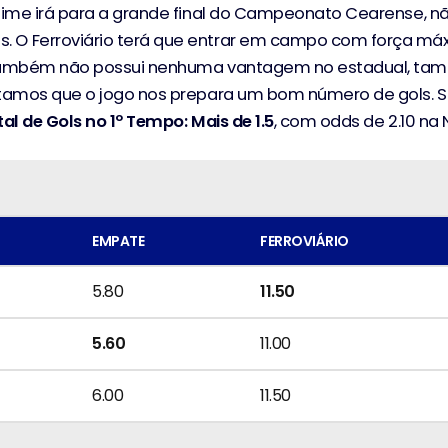
 time irá para a grande final do Campeonato Cearense, n
. O Ferroviário terá que entrar em campo com força má
e também não possui nenhuma vantagem no estadual, t
ditamos que o jogo nos prepara um bom número de gols. 
tal de Gols no 1º Tempo: Mais de 1.5
, com odds de 2.10 na 
EMPATE
FERROVIÁRIO
5.80
11.50
5.60
11.00
6.00
11.50