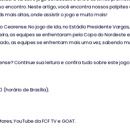
mo encontro. Neste artigo, você encontra nossos palpites
ds mais altas, onde assistir o jogo e muito mais!
 Cearense. No jogo de ida, no Estádio Presidente Vargas,
eira, as equipes se enfrentaram pela Copa do Nordeste e
 sábado, as equipes se enfrentam mais uma vez, sabendo m
se? Continue sua leitura e confira tudo sobre este jogo
 (horário de Brasília);
Mares, YouTube da FCF TV e GOAT.