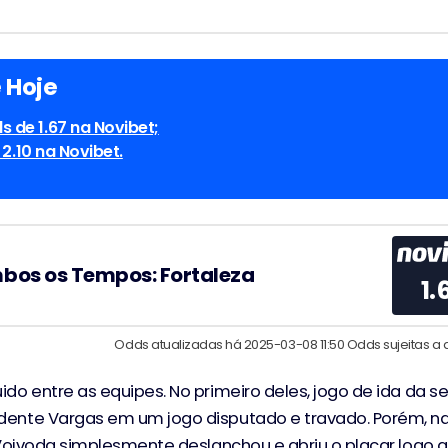
e Hoje
 de 1.67 na Novibet;
 2.10 na Novibet.
bos os Tempos: Fortaleza
1.
Odds atualizadas há 2025-03-08 11:50 Odds sujeitas a 
o entre as equipes. No primeiro deles, jogo de ida da se
dente Vargas em um jogo disputado e travado. Porém, n
Vojvoda simplesmente deslanchou e abriu o placar logo a