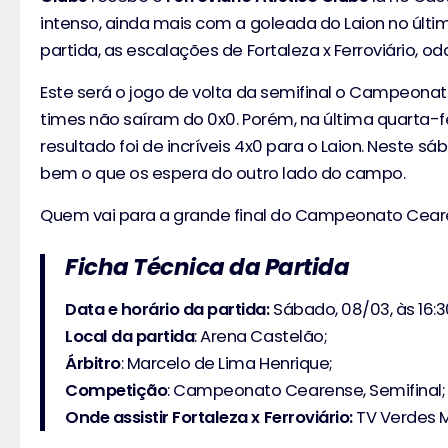
intenso, ainda mais com a goleada do Laion no últi
partida, as escalações de Fortaleza x Ferroviário, od
Este será o jogo de volta da semifinal o Campeonato
times não saíram do 0x0. Porém, na última quarta-f
resultado foi de incríveis 4x0 para o Laion. Neste
bem o que os espera do outro lado do campo.
Quem vai para a grande final do Campeonato Cearen
Ficha Técnica da Partida
Data e horário da partida:
Sábado, 08/03, às 16:30
Local da partida
: Arena Castelão;
Árbitro
: Marcelo de Lima Henrique;
Competição
: Campeonato Cearense, Semifinal;
Onde assistir Fortaleza x Ferroviário:
TV Verdes 