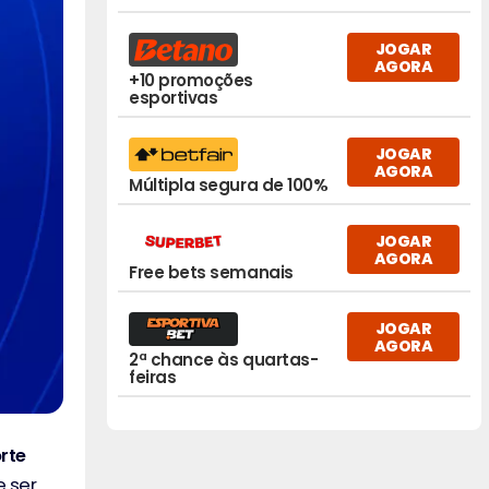
JOGAR
AGORA
+10 promoções
esportivas
JOGAR
AGORA
Múltipla segura de 100%
JOGAR
AGORA
Free bets semanais
JOGAR
AGORA
2ª chance às quartas-
feiras
rte
e ser