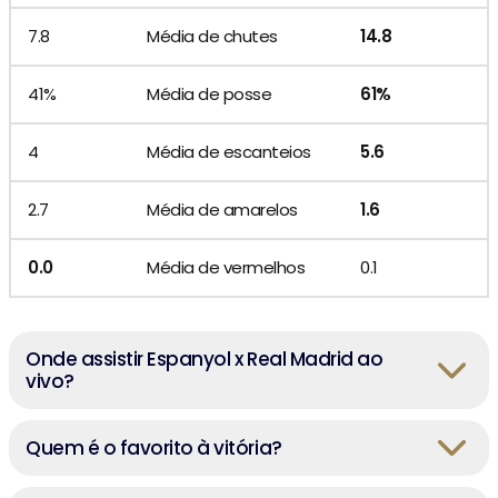
7.8
Média de chutes
14.8
41%
Média de posse
61%
4
Média de escanteios
5.6
2.7
Média de amarelos
1.6
0.0
Média de vermelhos
0.1
Onde assistir Espanyol x Real Madrid ao
vivo?
Quem é o favorito à vitória?