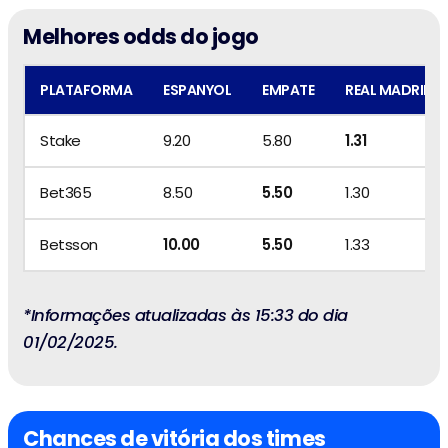
Melhores odds do jogo
PLATAFORMA
ESPANYOL
EMPATE
REAL MADRID
Stake
9.20
5.80
1.31
Bet365
8.50
5.50
1.30
Betsson
10.00
5.50
1.33
*Informações atualizadas às 15:33 do dia
01/02/2025.
Chances de vitória dos times