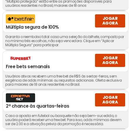
“Múltipla protegida” estão entre as promoções disponíveis para
usuários residentes no Brasil, maiores de 18 anos
JOGAR
AGORA
Múltipla segura de 100%
Garanta o reembolso total caso uma seleção do bilhete, composto por
no mínimo três escolhas, não seja vencedora. Clique em “Aplicar
Múltipla Segura” para participar.
JOGAR
AGORA
Free bets semanais
Usuários ativos recebem uma free bet de R$5 às sextas-feiras, sem
exigência de odds mínimas ou requisitos adicionais. Oferta exclusiva
para maiores de 18 anos residentes no Brasil.
JOGAR
AGORA
2ª chance às quartas-feiras
Caso a aposta em futebol ou basquete não seja bem-sucedida, o
usuário poderá receber uma free bet. Para isso, odds mínimas devem
ser de 2.00 e a ativação prévia da promoção é necessária.