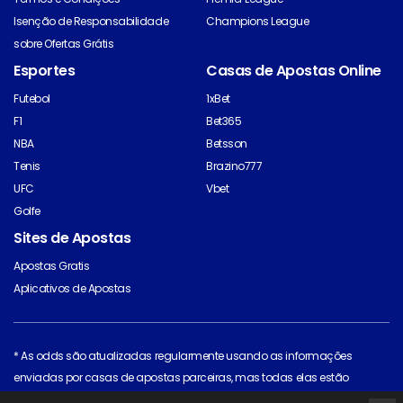
Isenção de Responsabilidade
Champions League
sobre Ofertas Grátis
Esportes
Casas de Apostas Online
Futebol
1xBet
F1
Bet365
NBA
Betsson
Tenis
Brazino777
UFC
Vbet
Golfe
Sites de Apostas
Apostas Gratis
Aplicativos de Apostas
* As odds são atualizadas regularmente usando as informações
enviadas por casas de apostas parceiras, mas todas elas estão
sujeitas a mudança. Clique na casa de apostas para ver as odds mais