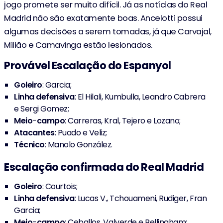
jogo promete ser muito difícil. Já as notícias do Real
Madrid não são exatamente boas. Ancelotti possui
algumas decisões a serem tomadas, já que Carvajal,
Milião e Camavinga estão lesionados.
Provável Escalação do Espanyol
Goleiro
: Garcia;
Linha
defensiva
: El Hilali, Kumbulla, Leandro Cabrera
e Sergi Gomez;
Meio
-
campo
: Carreras, Kral, Tejero e Lozano;
Atacantes
: Puado e Veliz;
Técnico
: Manolo González.
Escalação confirmada do Real Madrid
Goleiro
: Courtois;
Linha
defensiva
: Lucas V., Tchouameni, Rudiger, Fran
Garcia;
Meio
-
campo
: Ceballos, Valverde e Bellingham;