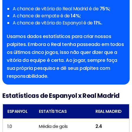
A chance de vitória do Real Madrid é de
75%;
A chance de empate é de
14%;
A chance de vitória do Espanyol é de
11%.
Usamos dados estatísticos para criar nossos
palpites. Embora o Real tenha passeado em todos
os últimos cinco jogos, isso não quer dizer que a
vitória da equipe é certa. Ao jogar, sempre faça
sua própria pesquisa e dê seus palpites com
responsabilidade.
Estatísticas de Espanyol x Real Madrid
ESPANYOL
ESTATÍSTICAS
REAL MADRID
1.0
Média de gols
2.4