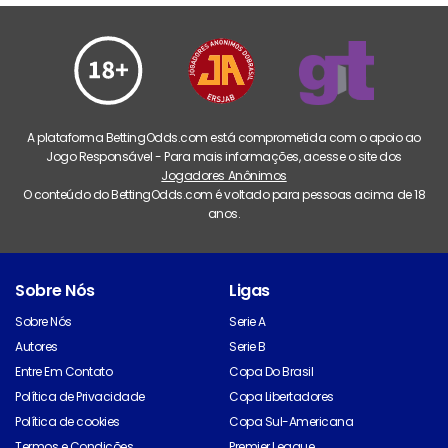
A plataforma BettingOdds.com está comprometida com o apoio ao
Jogo Responsável - Para mais informações, acesse o site dos
Jogadores Anônimos
O conteúdo do BettingOdds.com é voltado para pessoas acima de 18
anos.
Sobre Nós
Ligas
Sobre Nós
Serie A
Autores
Serie B
Entre Em Contato
Copa Do Brasil
Política de Privacidade
Copa Libertadores
Política de cookies
Copa Sul-Americana
Termos e Condições
Premier League