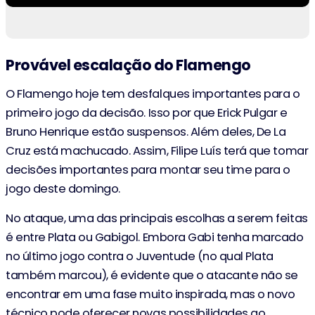
Provável escalação do Flamengo
O Flamengo hoje tem desfalques importantes para o
primeiro jogo da decisão. Isso por que Erick Pulgar e
Bruno Henrique estão suspensos. Além deles, De La
Cruz está machucado. Assim, Filipe Luís terá que tomar
decisões importantes para montar seu time para o
jogo deste domingo.
No ataque, uma das principais escolhas a serem feitas
é entre Plata ou Gabigol. Embora Gabi tenha marcado
no último jogo contra o Juventude (no qual Plata
também marcou), é evidente que o atacante não se
encontrar em uma fase muito inspirada, mas o novo
técnico pode oferecer novas possibilidades ao