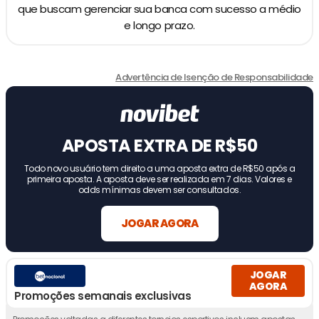
que buscam gerenciar sua banca com sucesso a médio
e longo prazo.
Advertência de Isenção de Responsabilidade
APOSTA EXTRA DE R$50
Todo novo usuário tem direito a uma aposta extra de R$50 após a
primeira aposta. A aposta deve ser realizada em 7 dias. Valores e
odds mínimas devem ser consultados.
JOGAR AGORA
JOGAR
AGORA
Promoções semanais exclusivas