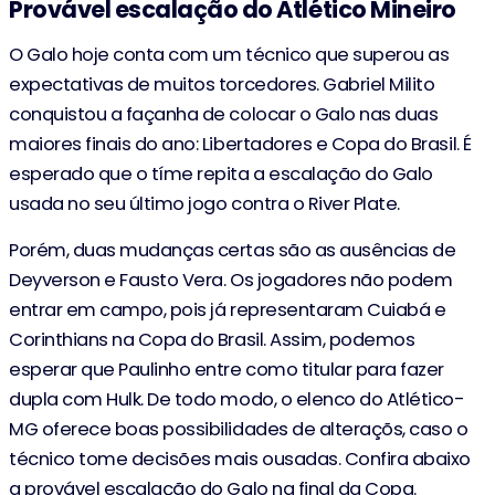
Provável escalação do Atlético Mineiro
O Galo hoje conta com um técnico que superou as
expectativas de muitos torcedores. Gabriel Milito
conquistou a façanha de colocar o Galo nas duas
maiores finais do ano: Libertadores e Copa do Brasil. É
esperado que o tíme repita a escalação do Galo
usada no seu último jogo contra o River Plate.
Porém, duas mudanças certas são as ausências de
Deyverson e Fausto Vera. Os jogadores não podem
entrar em campo, pois já representaram Cuiabá e
Corinthians na Copa do Brasil. Assim, podemos
esperar que Paulinho entre como titular para fazer
dupla com Hulk. De todo modo, o elenco do Atlético-
MG oferece boas possibilidades de alteraçõs, caso o
técnico tome decisões mais ousadas. Confira abaixo
a provável escalação do Galo na final da Copa.