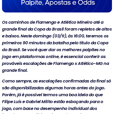
Os caminhos de Flamengo e Atlético Mineiro até a
grande final da Copa do Brasil foram repletos de altos
e baixos. Neste domingo (03/11), às 16:00, teremos os
primeiros 90 minutos da batalha pelo título da Copa
do Brasil. Se você quer dar os melhores palpites no
jogo em plataformas online, é essencial conferir as
prováveis escalações de Flamengo x Atlético-MG na
grande final.
Como sempre, as escalações confirmadas da final só
são disponibilizadas algumas horas antes do jogo.
Porém, já é possível termos uma boa ideia do que
Filipe Luís e Gabriel Milito estão esboçando para o
jogo, com base no desempenho individual dos