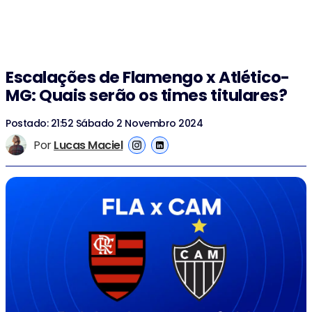
Escalações de Flamengo x Atlético-
MG: Quais serão os times titulares?
Postado: 21:52 Sábado 2 Novembro 2024
Por
Lucas Maciel