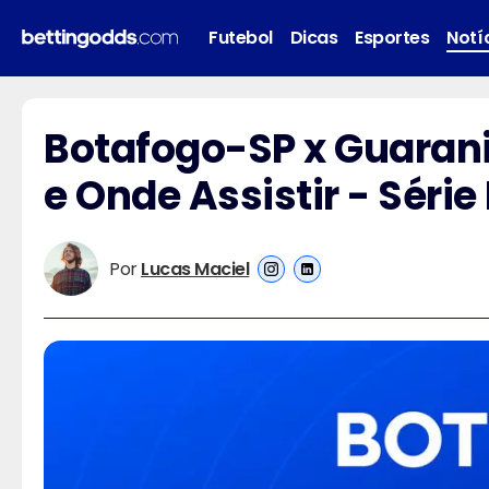
Futebol
Dicas
Esportes
Notí
Botafogo-SP x Guarani:
e Onde Assistir - Série
Por
Lucas Maciel