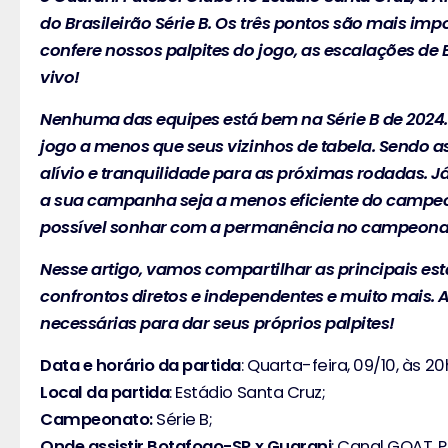
do Brasileirão Série B. Os três pontos são mais imp
confere nossos palpites do jogo, as escalações de 
vivo!
Nenhuma das equipes está bem na Série B de 2024.
jogo a menos que seus vizinhos de tabela. Sendo as
alívio e tranquilidade para as próximas rodadas. J
a sua campanha seja a menos eficiente do campeo
possível sonhar com a permanência no campeona
Nesse artigo, vamos compartilhar as principais est
confrontos diretos e independentes e muito mais. A
necessárias para dar seus próprios palpites!
Data e horário da partida
: Quarta-feira, 09/10, às 20
Local da partida
: Estádio Santa Cruz;
Campeonato:
Série B;
Onde assistir Botafogo-SP x Guarani
: Canal GOAT, 