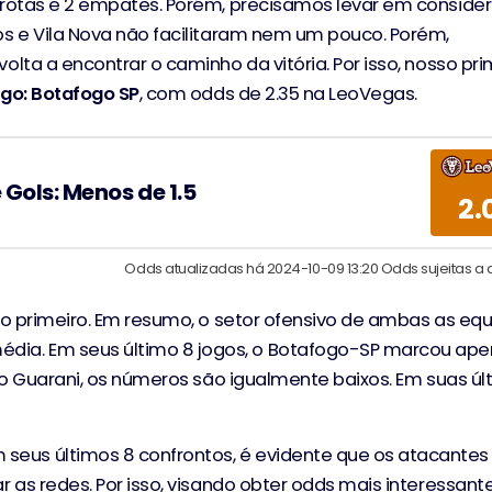
rrotas e 2 empates. Porém, precisamos levar em conside
os e Vila Nova não facilitaram nem um pouco. Porém,
lta a encontrar o caminho da vitória. Por isso, nosso pri
go: Botafogo SP
, com odds de 2.35 na LeoVegas.
 Gols: Menos de 1.5
2.
Odds atualizadas há 2024-10-09 13:20 Odds sujeitas a 
do primeiro. Em resumo, o setor ofensivo de ambas as eq
ia. Em seus último 8 jogos, o Botafogo-SP marcou ape
do Guarani, os números são igualmente baixos. Em suas úl
eus últimos 8 confrontos, é evidente que os atacantes
 as redes. Por isso, visando obter odds mais interessante