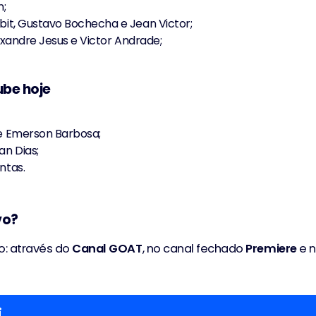
n;
bit, Gustavo Bochecha e Jean Victor;
lexandre Jesus e Victor Andrade;
ube hoje
e Emerson Barbosa;
an Dias;
ntas.
vo?
o: através do
Canal GOAT
, no canal fechado
Premiere
e 
i