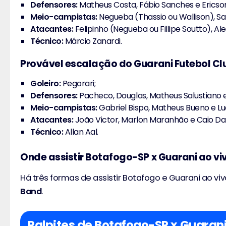
Defensores:
Matheus Costa, Fábio Sanches e Ericso
Meio-campistas:
Negueba (Thassio ou Wallison), Sa
Atacantes:
Felipinho (Negueba ou Fillipe Soutto), A
Técnico:
Márcio Zanardi.
Provável escalação do Guarani Futebol Cl
Goleiro:
Pegorari;
Defensores:
Pacheco, Douglas, Matheus Salustiano 
Meio-campistas:
Gabriel Bispo, Matheus Bueno e Lu
Atacantes:
João Victor, Marlon Maranhão e Caio Da
Técnico:
Allan Aal.
Onde assistir Botafogo-SP x Guarani ao vi
Há três formas de assistir Botafogo e Guarani ao viv
Band
.
Palpites de Botafogo-SP x Guaran