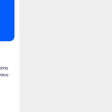
ltimo
cnico