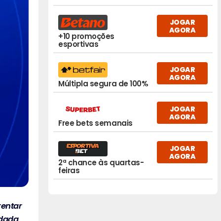
JOGAR
AGORA
+10 promoções
esportivas
JOGAR
AGORA
Múltipla segura de 100%
JOGAR
AGORA
Free bets semanais
JOGAR
AGORA
2ª chance às quartas-
feiras
rentar
odada