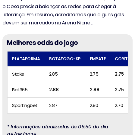
o Coxa precisa balançar as redes para chegar à
liderança. Em resumo, acreditamos que alguns gols
devem ser marcados na Arena Nicnet.
Melhores odds do jogo
PLATAFORMA
BOTAFOGO-SP
EMPATE
CORITIBA
Stake
2.85
2.75
2.75
Bet365
2.88
2.88
2.75
Sportingbet
2.87
2.80
2.70
* Informações atualizadas às 09:50 do dia
05/06/2025.