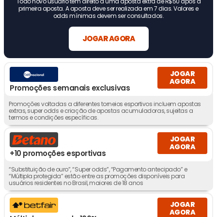
Todo novo usuário tem direito a uma aposta extra de R$50 após a
primeira aposta. A aposta deve ser realizada em 7 dias. Valores e
odds mínimas devem ser consultados.
JOGAR AGORA
JOGAR
AGORA
Promoções semanais exclusivas
Promoções voltadas a diferentes torneios esportivos incluem apostas
extras, super odds e criação de apostas acumuladoras, sujeitas a
termos e condições específicas.
JOGAR
AGORA
+10 promoções esportivas
“Substituição de ouro”, “Super odds”, “Pagamento antecipado” e
“Múltipla protegida” estão entre as promoções disponíveis para
usuários residentes no Brasil, maiores de 18 anos
JOGAR
AGORA