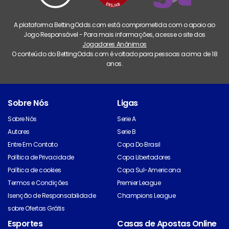
A plataforma BettingOdds.com está comprometida com o apoio ao
Jogo Responsável - Para mais informações, acesse o site dos
Jogadores Anônimos
O conteúdo do BettingOdds.com é voltado para pessoas acima de 18
anos.
Sobre Nós
Ligas
Sobre Nós
Serie A
Autores
Serie B
Entre Em Contato
Copa Do Brasil
Política de Privacidade
Copa Libertadores
Política de cookies
Copa Sul-Americana
Termos e Condições
Premier League
Isenção de Responsabilidade
Champions League
sobre Ofertas Grátis
Esportes
Casas de Apostas Online