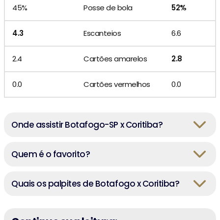
45%
Posse de bola
52%
4.3
Escanteios
6.6
2.4
Cartões amarelos
2.8
0.0
Cartões vermelhos
0.0
Onde assistir Botafogo-SP x Coritiba?
Quem é o favorito?
Quais os palpites de Botafogo x Coritiba?