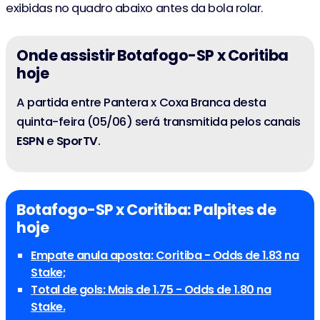
exibidas no quadro abaixo antes da bola rolar.
Onde assistir Botafogo-SP x Coritiba
hoje
A partida entre Pantera x Coxa Branca desta
quinta-feira (05/06) será transmitida pelos canais
ESPN
e
SporTV
.
Botafogo-SP x Coritiba: Palpites de
hoje
Empate anula aposta: Coritiba - Odds de 1.83 na
Stake;
Total de gols: Mais de 1.75 - Odds de 1.80 na
Stake.