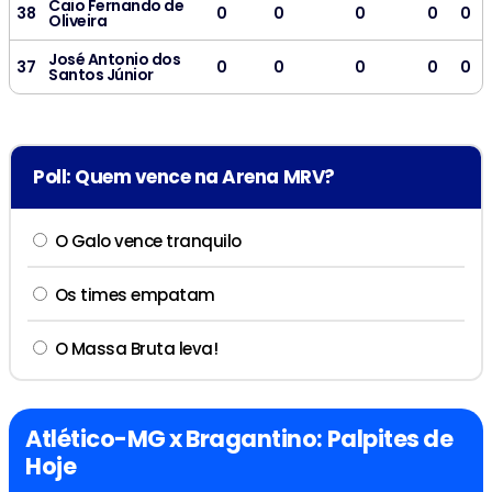
Caio Fernando de
38
0
0
0
0
0
Oliveira
José Antonio dos
37
0
0
0
0
0
Santos Júnior
Poll: Quem vence na Arena MRV?
O Galo vence tranquilo
Os times empatam
O Massa Bruta leva!
Atlético-MG x Bragantino: Palpites de
Hoje