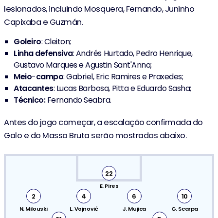
lesionados, incluindo Mosquera, Fernando, Juninho
Capixaba e Guzmán.
Goleiro
: Cleiton;
Linha
defensiva
: Andrés Hurtado, Pedro Henrique,
Gustavo Marques e Agustin Sant'Anna;
Meio
-
campo
: Gabriel, Eric Ramires e Praxedes;
Atacantes
: Lucas Barbosa, Pitta e Eduardo Sasha;
Técnico:
Fernando Seabra.
Antes do jogo começar, a escalação confirmada do
Galo e do Massa Bruta serão mostradas abaixo.
22
E. Pires
2
4
6
10
N. Milouski
L. Vojnović
J. Mujica
G. Scarpa