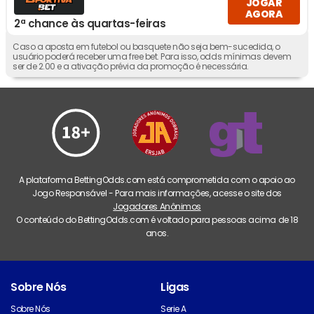
JOGAR
AGORA
2ª chance às quartas-feiras
Caso a aposta em futebol ou basquete não seja bem-sucedida, o
usuário poderá receber uma free bet. Para isso, odds mínimas devem
ser de 2.00 e a ativação prévia da promoção é necessária.
A plataforma BettingOdds.com está comprometida com o apoio ao
Jogo Responsável - Para mais informações, acesse o site dos
Jogadores Anônimos
O conteúdo do BettingOdds.com é voltado para pessoas acima de 18
anos.
Sobre Nós
Ligas
Sobre Nós
Serie A