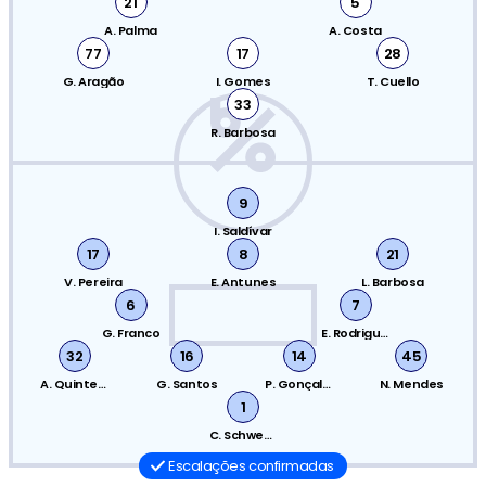
21
5
A. Palma
A. Costa
77
17
28
G. Aragão
I. Gomes
T. Cuello
33
R. Barbosa
9
I. Saldívar
17
8
21
V. Pereira
E. Antunes
L. Barbosa
6
7
G. Franco
E. Rodrigues
32
16
14
45
A. Quintero
G. Santos
P. Gonçalves
N. Mendes
1
C. Schwengber
Escalações confirmadas