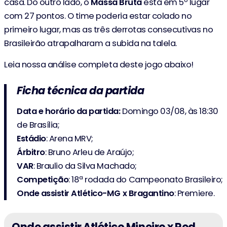
casa. Do outro lado, o
Massa Bruta
está em 5º lugar
com 27 pontos. O time poderia estar colado no
primeiro lugar, mas as três derrotas consecutivas no
Brasileirão atrapalharam a subida na talela.
Leia nossa análise completa deste jogo abaixo!
Ficha técnica da partida
Data e horário da partida:
Domingo 03/08, às 18:30
de Brasília;
Estádio
: Arena MRV;
Árbitro
: Bruno Arleu de Araújo;
VAR
:
Braulio da Silva Machado;
Competição
: 18ª rodada do Campeonato Brasileiro;
Onde assistir
Atlético-MG x Bragantino
: Premiere.
Onde assistir Atlético Mineiro x Red