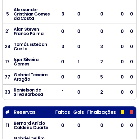
Alexsander
5
Cristhian Gomes
3
0
0
0
0
da Costa
Alan Steven
21
0
0
0
0
0
Franco Palma
Tomás Esteban
28
3
0
3
0
0
Cuello
Igor Silveira
17
0
1
2
0
0
Gomes
Gabriel Teixeira
77
0
0
5
0
0
Aragão
Ronielson da
33
1
0
2
0
0
Silva Barbosa
#
Reservas
Faltas
Gols
Finalizações
Bernard Anício
11
0
0
0
0
0
Caldeira Duarte
Gabriel Delfim