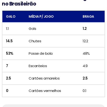
no Brasileirão
GALO
MÉDIA P/ JOGO
BRAGA
1.1
Gols
1.2
14.5
Chutes
12.2
53%
Posse de bola
48%
7
Escanteios
4.9
2.5
Cartões amarelos
2.5
0
Cartões vermelhos
0.1