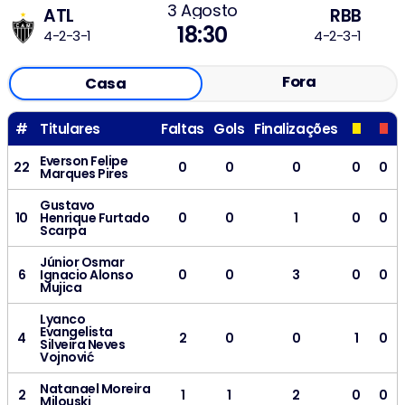
3 Agosto
ATL
RBB
18:30
4-2-3-1
4-2-3-1
Fora
Casa
#
Titulares
Faltas
Gols
Finalizações
Everson Felipe
22
0
0
0
0
0
Marques Pires
Gustavo
10
Henrique Furtado
0
0
1
0
0
Scarpa
Júnior Osmar
6
Ignacio Alonso
0
0
3
0
0
Mujica
Lyanco
Evangelista
4
2
0
0
1
0
Silveira Neves
Vojnović
Natanael Moreira
2
1
1
2
0
0
Milouski