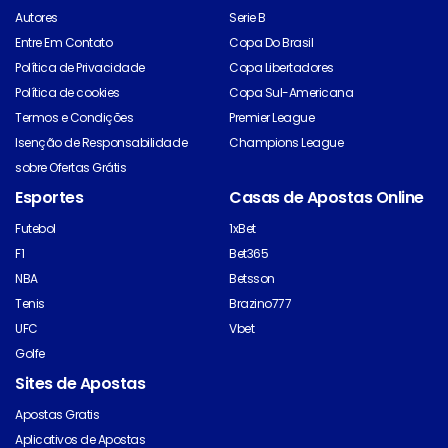
Autores
Serie B
Entre Em Contato
Copa Do Brasil
Política de Privacidade
Copa Libertadores
Política de cookies
Copa Sul-Americana
Termos e Condições
Premier League
Isenção de Responsabilidade
Champions League
sobre Ofertas Grátis
Esportes
Casas de Apostas Online
Futebol
1xBet
F1
Bet365
NBA
Betsson
Tenis
Brazino777
UFC
Vbet
Golfe
Sites de Apostas
Apostas Gratis
Aplicativos de Apostas