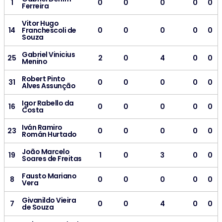
1
0
0
0
0
0
Ferreira
Vitor Hugo
14
Franchescoli de
0
0
0
0
0
Souza
Gabriel Vinicius
25
2
0
4
0
0
Menino
Robert Pinto
31
0
0
0
0
0
Alves Assunção
Igor Rabello da
16
0
0
0
0
0
Costa
Iván Ramiro
23
0
0
0
0
0
Román Hurtado
João Marcelo
19
1
0
3
0
0
Soares de Freitas
Fausto Mariano
8
0
0
0
0
0
Vera
Givanildo Vieira
7
0
0
4
0
0
de Souza