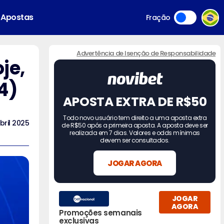
e Apostas
Fração
Advertência de Isenção de Responsabilidade
je,
4)
APOSTA EXTRA DE R$50
Todo novo usuário tem direito a uma aposta extra
bril 2025
de R$50 após a primeira aposta. A aposta deve ser
realizada em 7 dias. Valores e odds mínimas
devem ser consultados.
JOGAR AGORA
JOGAR
AGORA
Promoções semanais
exclusivas