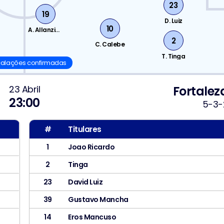
23
19
D. Luiz
10
A. Allanzinho
2
C. Calebe
T. Tinga
calações confirmadas
23 Abril
Fortalez
23:00
5-3-
#
Titulares
1
Joao Ricardo
2
Tinga
23
David Luiz
39
Gustavo Mancha
14
Eros Mancuso