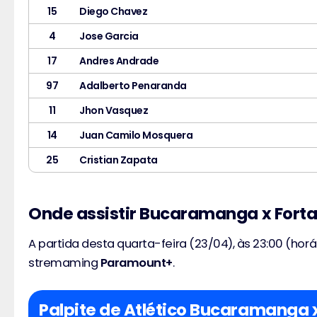
15
Diego Chavez
4
Jose Garcia
17
Andres Andrade
97
Adalberto Penaranda
11
Jhon Vasquez
14
Juan Camilo Mosquera
25
Cristian Zapata
Onde assistir Bucaramanga x Forta
A partida desta quarta-feira (23/04), às 23:00 (horá
stremaming
Paramount+
.
Palpite de Atlético Bucaramanga x