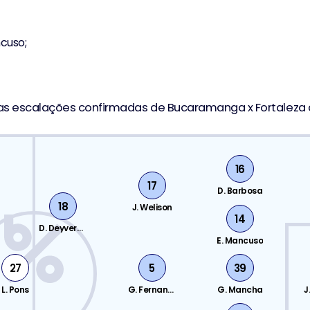
ncuso;
r as escalações confirmadas de Bucaramanga x Fortaleza 
16
17
D. Barbosa
18
J. Welison
14
D. Deyverson
E. Mancuso
27
5
39
L. Pons
J
G. Fernandez
G. Mancha