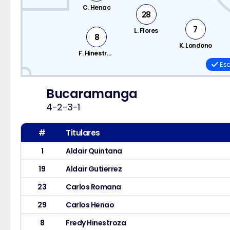
C. Henao
28
7
L. Flores
8
K. Londono
F. Hinestroza
Es
Bucaramanga
4-2-3-1
#
Titulares
1
Aldair Quintana
19
Aldair Gutierrez
23
Carlos Romana
29
Carlos Henao
8
Fredy Hinestroza