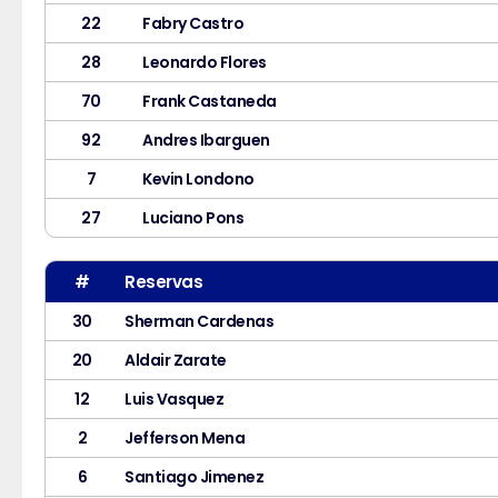
22
Fabry Castro
28
Leonardo Flores
70
Frank Castaneda
92
Andres Ibarguen
7
Kevin Londono
27
Luciano Pons
#
Reservas
30
Sherman Cardenas
20
Aldair Zarate
12
Luis Vasquez
2
Jefferson Mena
6
Santiago Jimenez