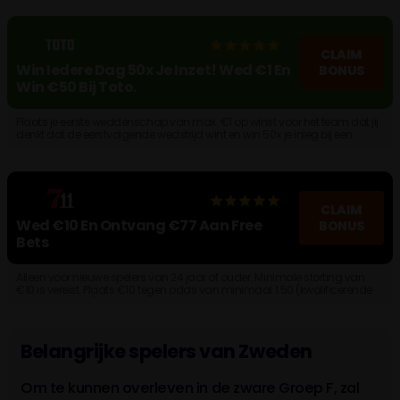
CLAIM
Win Iedere Dag 50x Je Inzet! Wed €1 En
BONUS
Win €50 Bij Toto.
Plaats je eerste weddenschap van max. €1 op winst voor het team dat jij
denkt dat de eerstvolgende wedstrijd wint en win 50x je inleg bij een
goede voorspelling. Maak een account aan!
CLAIM
Wed €10 En Ontvang €77 Aan Free
BONUS
Bets
Alleen voor nieuwe spelers van 24 jaar of ouder. Minimale storting van
€10 is vereist. Plaats €10 tegen odds van minimaal 1.50 (kwalificerende
weddenschap) en ontvang 7 x €11 free bet. Free bets zijn 30 dagen geldig.
Wat kost gokken jou? Stop op tijd, 18+
Belangrijke spelers van Zweden
Om te kunnen overleven in de zware Groep F, zal