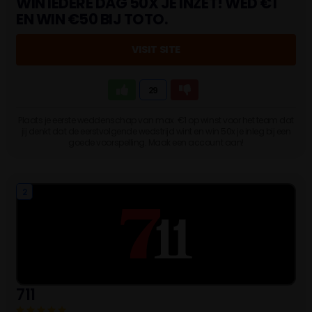
WIN IEDERE DAG 50X JE INZET! WED €1
EN WIN €50 BIJ TOTO.
VISIT SITE
29
Plaats je eerste weddenschap van max. €1 op winst voor het team dat
jij denkt dat de eerstvolgende wedstrijd wint en win 50x je inleg bij een
goede voorspelling. Maak een account aan!
2
711