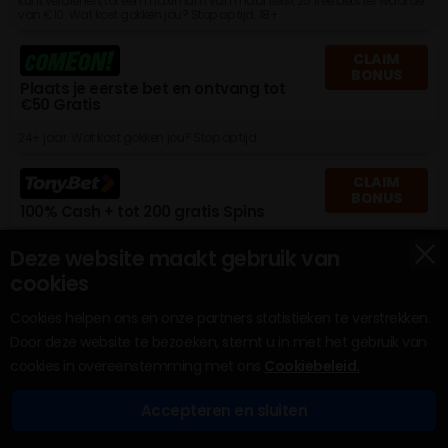
kunt verdienen, tot een maximum van maar liefst 25 free bets ter waarde
van €10. Wat kost gokken jou? Stop op tijd. 18+
CLAIM
BONUS
Plaats je eerste bet en ontvang tot
€50 Gratis
24+ jaar. Wat kost gokken jou? Stop op tijd
CLAIM
BONUS
100% Cash + tot 200 gratis Spins
x
Speel bewust 18+
Deze website maakt gebruik van
cookies
CLAIM
BONUS
Wed €10 ontvang 5 Profit boosts
Cookies helpen ons en onze partners statistieken te verstrekken.
Door deze website te bezoeken, stemt u in met het gebruik van
Nieuwe spelers ontvangen 5 profit boosts na een eerste weddenschap
cookies in overeenstemming met ons
Cookiebeleid.
van €10. Je ontvangt de volgende 5 profit boots in je account: 50% Profit
Boost op voetbal, 100% Profit Boost op voetbal Bet Builder, 40% Profit Boost
op Combi 3+ bet, 25% Profit Boost op Tennis en een 25% Profit Boost
op Basketbal. Wat kost gokken jou? Stop op tijd. 18+
Accepteren en sluiten
Bonussen
Bookmakers
Tips
Casino