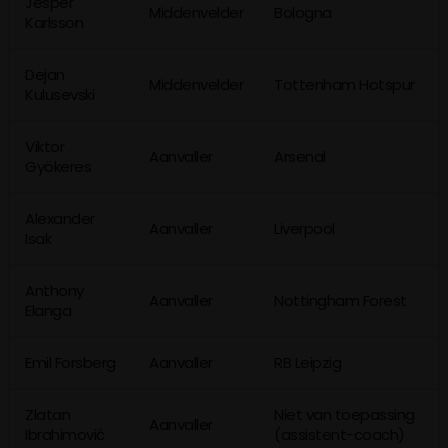
Jesper
Middenvelder
Bologna
Karlsson
Dejan
Middenvelder
Tottenham Hotspur
Kulusevski
Viktor
Aanvaller
Arsenal
Gyökeres
Alexander
Aanvaller
Liverpool
Isak
Anthony
Aanvaller
Nottingham Forest
Elanga
Emil Forsberg
Aanvaller
RB Leipzig
Zlatan
Niet van toepassing
Aanvaller
Ibrahimović
(assistent-coach)