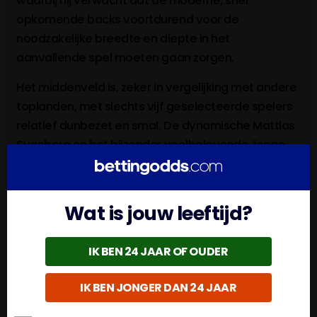
waarbij hij verwacht dat de moderne, snel
opkomende backs voortdurend voor de
noodzakelijke breedte en diepte in het
aanvallende spel moeten gaan zorgen.
Het middenveld is, zeker in vergelijking met andere
toplanden, met slechts vijf geselecteerde spelers
relatief dunbezet en smal. De dynamische Mattias
Svanberg en het bijzonder veelbelovende, jonge
toptalent Lucas Bergvall zijn in deze linie de
absolute sleutelspelers die voor de broodnodige
creativiteit, de rust aan de bal en de zorgvuldige
Wat is jouw leeftijd?
opbouw van achteruit moeten gaan zorgen. Deze
opvallend beperkte bezetting op het middenveld
IK BEN 24 JAAR OF OUDER
suggereert sterk dat Zweden onder leiding van
Potter niet per se de ambitie heeft om dominant
IK BEN JONGER DAN 24 JAAR
het spel te willen maken of langdurig balbezit na te
streven, maar veeleer welbewust gokt op een