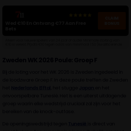
CLAIM
Wed €10 En Ontvang €77 Aan Free
BONUS
Bets
Alleen voor nieuwe spelers van 24 jaar of ouder. Minimale storting van
€10 is vereist. Plaats €10 tegen odds van minimaal 1.50 (kwalificerende
weddenschap) en ontvang 7 x €11 free bet. Free bets zijn 30 dagen geldig.
Wat kost gokken jou? Stop op tijd, 18+
Zweden WK 2026 Poule: Groep F
Bij de loting voor het WK 2026 is Zweden ingedeeld in
de loodzware Groep F. In deze poule treffen de Zweden
het
Nederlands Elftal
, het stugge
Japan
en het
onvoorspelbare Tunesië. Het is een uiterst uitdagende
groep waarin elke wedstrijd cruciaal zal zijn voor het
bereiken van de knock-outfase.
De openingswedstrijd tegen
Tunesië
is direct van