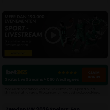
CLAIM
BONUS
Gratis Live Streams + €50 Wedtegoed
#ad Alleen beschikbaar voor nieuwe klanten van 24 jaar of ouder.
Minimale storting vereist. Uitbetalingen zijn exclusief wedtegoed-inzet.
Algemene voorwaarden, tijdslimieten en uitsluitingen geld. Wat kost
gokken jou? Stop op tijd. 18+, loketkansspel.nl
Zweden WK 2026 Spelers: Een