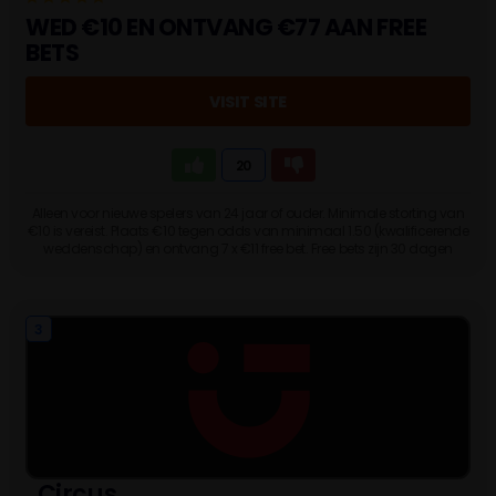
WED €10 EN ONTVANG €77 AAN FREE
BETS
VISIT SITE
20
Alleen voor nieuwe spelers van 24 jaar of ouder. Minimale storting van
€10 is vereist. Plaats €10 tegen odds van minimaal 1.50 (kwalificerende
weddenschap) en ontvang 7 x €11 free bet. Free bets zijn 30 dagen
geldig. Wat kost gokken jou? Stop op tijd, 18+
3
Circus