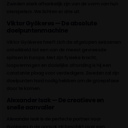
Zweden sterk afhankelijk zijn van de vorm van hun
sterspelers. We lichten er drie uit.
Viktor Gyökeres — De absolute
doelpuntenmachine
Viktor Gyökeres heeft zich de afgelopen seizoenen
ontwikkeld tot een van de meest gevreesde
spitsen in Europa. Met zijn fysieke kracht,
loopvermogen en dodelijke afronding is hij een
constante plaag voor verdedigers. Zweden zal zijn
doelpunten hard nodig hebben om de groepsfase
door te komen.
Alexander Isak — De creatieve en
snelle aanvaller
Alexander Isak is de perfecte partner voor
Gyökeres in de aanval. Hij beschikt over een