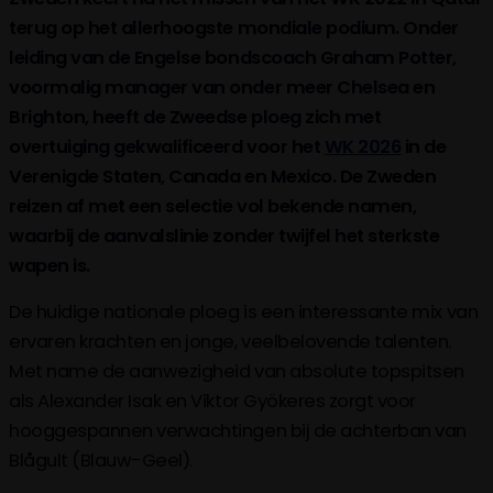
terug op het allerhoogste mondiale podium. Onder
leiding van de Engelse bondscoach Graham Potter,
voormalig manager van onder meer Chelsea en
Brighton, heeft de Zweedse ploeg zich met
overtuiging gekwalificeerd voor het
WK 2026
in de
Verenigde Staten, Canada en Mexico. De Zweden
reizen af met een selectie vol bekende namen,
waarbij de aanvalslinie zonder twijfel het sterkste
wapen is.
De huidige nationale ploeg is een interessante mix van
ervaren krachten en jonge, veelbelovende talenten.
Met name de aanwezigheid van absolute topspitsen
als Alexander Isak en Viktor Gyökeres zorgt voor
hooggespannen verwachtingen bij de achterban van
Blågult (Blauw-Geel).