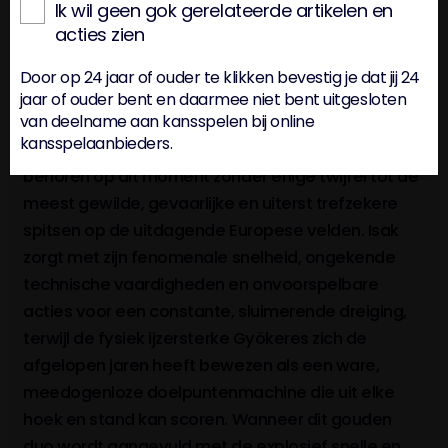
Ik wil geen gok gerelateerde artikelen en
uiterst solide verdediging gecombineerd met een
acties zien
razendsnelle, dodelijk effectieve counteraanval.
Door op 24 jaar of ouder te klikken bevestig je dat jij 24
In de punt van de aanvalslinie beschikt Zweden
jaar of ouder bent en daarmee niet bent uitgesloten
van deelname aan kansspelen bij online
momenteel simpelweg over pure, onvervalste
kansspelaanbieders.
wereldklasse. Alexander Isak en Viktor Gyökeres
behoren op dit moment zonder enige twijfel tot de
meest gewilde, gevaarlijke en uiterst trefzekere
spitsen op de uitdagende Europese velden. Isak
zorgt met zijn fenomenale snelheid, ongekende
technische vaardigheden en onvoorspelbare
acties voor een constante, sluimerende dreiging,
terwijl de fysiek ijzersterke Gyökeres zich de
afgelopen jaren heeft bewezen als een ware,
meedogenloze doelpuntenmachine die uit elke
hoek en stand kan scoren. Wanneer dit gouden
duo wordt aangevuld met de explosief snelle en