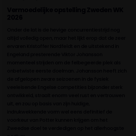
Vermoedelijke opstelling Zweden WK
2026
Onder de lat is de hevige concurrentiestrijd nog
altijd volledig open, maar het lijkt erop dat de zeer
ervaren Kristoffer Nordfeldt en de uitstekend in
Engeland presterende Viktor Johansson
momenteel strijden om de felbegeerde plek als
onbetwiste eerste doelman. Johansson heeft zich
de afgelopen zware seizoenen in de fysiek
veeleisende Engelse competities bijzonder sterk
ontwikkeld, straalt enorm veel rust en vertrouwen
uit, en zou op basis van zijn huidige,
indrukwekkende vorm wel eens definitief de
voorkeur van Potter kunnen krijgen om het
Zweedse doel te verdedigen op het allerhoogste