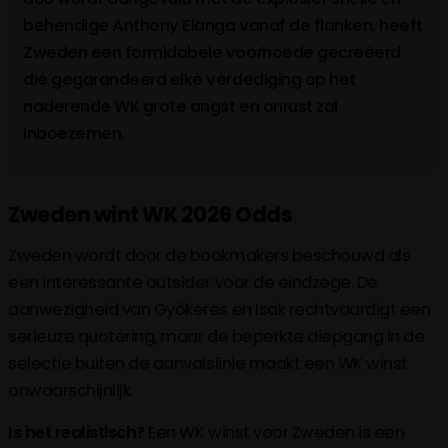
behendige Anthony Elanga vanaf de flanken, heeft
Zweden een formidabele voorhoede gecreëerd
die gegarandeerd elke verdediging op het
naderende WK grote angst en onrust zal
inboezemen.
Zweden wint WK 2026 Odds
Zweden wordt door de bookmakers beschouwd als
een interessante outsider voor de eindzege. De
aanwezigheid van Gyökeres en Isak rechtvaardigt een
serieuze quotering, maar de beperkte diepgang in de
selectie buiten de aanvalslinie maakt een WK winst
onwaarschijnlijk.
Is het realistisch?
Een WK winst voor Zweden is een