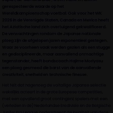
gerespecteerde waarde op het
Wereldkampioenschap voetbal. Ook voor het WK
2026 in de Verenigde Staten, Canada en Mexico heeft
het Aziatische land zich overtuigend gekwalificeerd.
De verwachtingen rondom de Japanse nationale
ploeg zijn de afgelopen jaren exponentieel gestegen.
Waar ze voorheen vaak werden gezien als een stugge
en gedisciplineerde, maar aanvallend onmachtige
tegenstander, heeft bondscoach Hajime Moriyasu
een ploeg gesmeed die barst van de aanvallende
creativiteit, snelheid en technische finesse.
Het feit dat nagenoeg de voltallige Japanse selectie
wekelijks acteert in de grote Europese competities,
met een opvallend groot contingent spelers met een
(verleden in de) Nederlandse Eredivisie en de Belgische
Jupiler Pro League, onderstreept de kwaliteit van deze