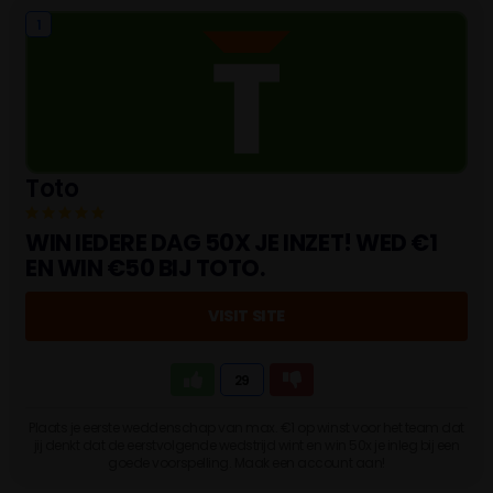
1
Toto
WIN IEDERE DAG 50X JE INZET! WED €1
EN WIN €50 BIJ TOTO.
VISIT SITE
29
Plaats je eerste weddenschap van max. €1 op winst voor het team dat
jij denkt dat de eerstvolgende wedstrijd wint en win 50x je inleg bij een
goede voorspelling. Maak een account aan!