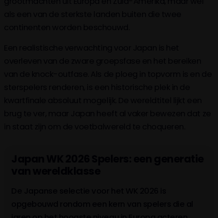
grootmachten uit Europa en Zuid-Amerika, maar wel
als een van de sterkste landen buiten die twee
continenten worden beschouwd.
Een realistische verwachting voor Japan is het
overleven van de zware groepsfase en het bereiken
van de knock-outfase. Als de ploeg in topvorm is en de
sterspelers renderen, is een historische plek in de
kwartfinale absoluut mogelijk. De wereldtitel lijkt een
brug te ver, maar Japan heeft al vaker bewezen dat ze
in staat zijn om de voetbalwereld te choqueren.
Japan WK 2026 Spelers: een generatie
van wereldklasse
De Japanse selectie voor het WK 2026 is
opgebouwd rondom een kern van spelers die al
jaren op het hoogste niveau in Europa acteren.