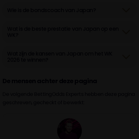
Wie is de bondscoach van Japan?
Wat is de beste prestatie van Japan op een
WK?
Wat zijn de kansen van Japan om het WK
2026 te winnen?
De mensen achter deze pagina
De volgende BettingOdds Experts hebben deze pagina
geschreven, gecheckt of bewerkt: