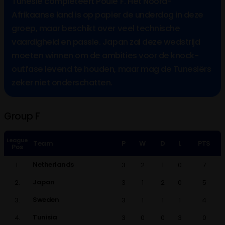
Tunesië completeert Poule F. Het Noord-
Afrikaanse land is op papier de underdog in deze
groep, maar beschikt over veel technische
vaardigheid en passie. Japan zal deze wedstrijd
moeten winnen om de ambities voor de knock-
outfase levend te houden, maar mag de Tunesiërs
zeker niet onderschatten.
Group F
League
Team
P
W
D
L
PTS
Pos
Netherlands
1.
3
2
1
0
7
Japan
2.
3
1
2
0
5
Sweden
3.
3
1
1
1
4
Tunisia
4.
3
0
0
3
0