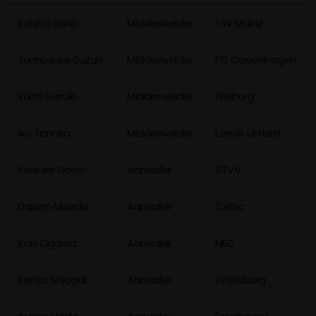
Kaishu Sano
Middenvelder
FSV Mainz
Junnosuke Suzuki
Middenvelder
FC Copenhagen
Yuito Suzuki
Middenvelder
Freiburg
Ao Tanaka
Middenvelder
Leeds United
Keisuke Goto
Aanvaller
STVV
Daizen Maeda
Aanvaller
Celtic
Koki Ogawa
Aanvaller
NEC
Kento Shiogai
Aanvaller
Wolfsburg