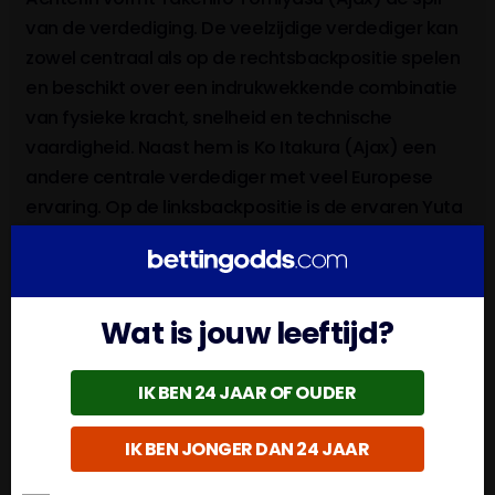
van de verdediging. De veelzijdige verdediger kan
zowel centraal als op de rechtsbackpositie spelen
en beschikt over een indrukwekkende combinatie
van fysieke kracht, snelheid en technische
vaardigheid. Naast hem is Ko Itakura (Ajax) een
andere centrale verdediger met veel Europese
ervaring. Op de linksbackpositie is de ervaren Yuta
Nagatomo een optie, al is de jonge Ayumu Seko
(Le Havre) hem aan het verdringen.
Op het middenveld beschikt Japan over een
Wat is jouw leeftijd?
enorme rijkdom aan talent. Wataru Endo
(Liverpool) is de onbetwiste aanvoerder en de
IK BEN 24 JAAR OF OUDER
verdedigende middenvelder die alles bij elkaar
houdt. Voor hem heeft Moriyasu de keuze uit een
IK BEN JONGER DAN 24 JAAR
groep van aanvallende middenvelders en
vleugelspelers die elk een gevaar op zich zijn.