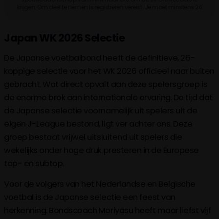
krijgen. Om deel te nemen is registreren vereist. Je moet minstens 24
jaar oud zijn om deel te nemen aan deze promotie. Wat kost gokken
jou? Stop op tijd 18+
Japan WK 2026 Selectie
De Japanse voetbalbond heeft de definitieve, 26-
koppige selectie voor het WK 2026 officieel naar buiten
gebracht. Wat direct opvalt aan deze spelersgroep is
de enorme brok aan internationale ervaring. De tijd dat
de Japanse selectie voornamelijk uit spelers uit de
eigen J-League bestond, ligt ver achter ons. Deze
groep bestaat vrijwel uitsluitend uit spelers die
wekelijks onder hoge druk presteren in de Europese
top- en subtop.
Voor de volgers van het Nederlandse en Belgische
voetbal is de Japanse selectie een feest van
herkenning. Bondscoach Moriyasu heeft maar liefst vijf