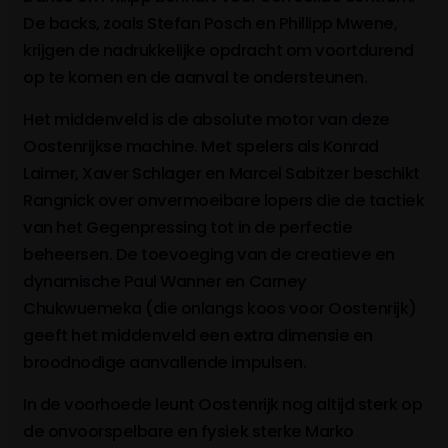
De backs, zoals Stefan Posch en Phillipp Mwene,
krijgen de nadrukkelijke opdracht om voortdurend
op te komen en de aanval te ondersteunen.
Het middenveld is de absolute motor van deze
Oostenrijkse machine. Met spelers als Konrad
Laimer, Xaver Schlager en Marcel Sabitzer beschikt
Rangnick over onvermoeibare lopers die de tactiek
van het Gegenpressing tot in de perfectie
beheersen. De toevoeging van de creatieve en
dynamische Paul Wanner en Carney
Chukwuemeka (die onlangs koos voor Oostenrijk)
geeft het middenveld een extra dimensie en
broodnodige aanvallende impulsen.
In de voorhoede leunt Oostenrijk nog altijd sterk op
de onvoorspelbare en fysiek sterke Marko