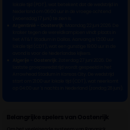
lokale tijd (PDT), wat betekent dat de wedstrijd in
Nederland om 06:00 uur in de vroege ochtend
(woensdag 17 juni) te zien is.
Argentinië - Oostenrijk
: Maandag 22 juni 2026. De
kraker tegen de wereldkampioen vindt plaats in
het AT&T Stadium in Dallas. Aanvang is 12:00 uur
lokale tijd (CDT), wat een gunstige 19:00 uur in de
avond is voor de Nederlandse kijkers.
Algerije - Oostenrijk
: Zaterdag 27 juni 2026. De
laatste groepswedstrijd wordt gespeeld in het
Arrowhead Stadium in Kansas City. De wedstrijd
start om 21:00 uur lokale tijd (CDT), wat neerkomt
op 04:00 uur 's nachts in Nederland (zondag 28 juni).
Belangrijke spelers van Oostenrijk
Om het veeleisende systeem van Rangnick