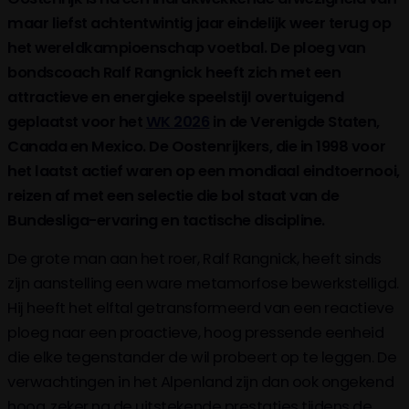
maar liefst achtentwintig jaar eindelijk weer terug op
het wereldkampioenschap voetbal. De ploeg van
bondscoach Ralf Rangnick heeft zich met een
attractieve en energieke speelstijl overtuigend
geplaatst voor het
WK 2026
in de Verenigde Staten,
Canada en Mexico. De Oostenrijkers, die in 1998 voor
het laatst actief waren op een mondiaal eindtoernooi,
reizen af met een selectie die bol staat van de
Bundesliga-ervaring en tactische discipline.
De grote man aan het roer, Ralf Rangnick, heeft sinds
zijn aanstelling een ware metamorfose bewerkstelligd.
Hij heeft het elftal getransformeerd van een reactieve
ploeg naar een proactieve, hoog pressende eenheid
die elke tegenstander de wil probeert op te leggen. De
verwachtingen in het Alpenland zijn dan ook ongekend
hoog, zeker na de uitstekende prestaties tijdens de