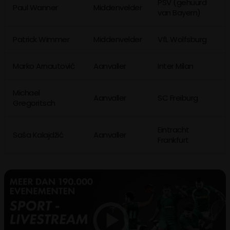
PSV (gehuurd
Paul Wanner
Middenvelder
van Bayern)
Patrick Wimmer
Middenvelder
VfL Wolfsburg
Marko Arnautović
Aanvaller
Inter Milan
Michael
Aanvaller
SC Freiburg
Gregoritsch
Eintracht
Saša Kalajdžić
Aanvaller
Frankfurt