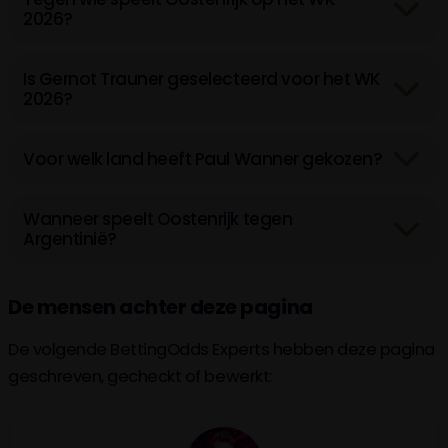
2026?
Is Gernot Trauner geselecteerd voor het WK
2026?
Voor welk land heeft Paul Wanner gekozen?
Wanneer speelt Oostenrijk tegen
Argentinië?
De mensen achter deze pagina
De volgende BettingOdds Experts hebben deze pagina
geschreven, gecheckt of bewerkt: