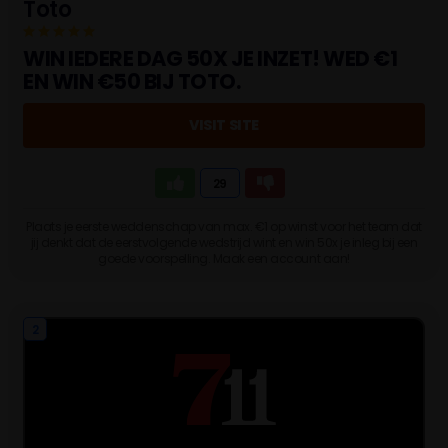
Toto
WIN IEDERE DAG 50X JE INZET! WED €1
EN WIN €50 BIJ TOTO.
VISIT SITE
29
Plaats je eerste weddenschap van max. €1 op winst voor het team dat
jij denkt dat de eerstvolgende wedstrijd wint en win 50x je inleg bij een
goede voorspelling. Maak een account aan!
2