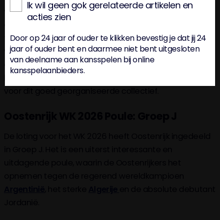
Ik wil geen gok gerelateerde artikelen en
verslaan dankzij de intensieve pressing, maar het
acties zien
ontbreekt wellicht aan de absolute individuele
Door op 24 jaar of ouder te klikken bevestig je dat jij 24
topklasse voorin om zeven wedstrijden op rij te winnen
jaar of ouder bent en daarmee niet bent uitgesloten
van de allerbeste landen ter wereld. De groepsfase
van deelname aan kansspelen bij online
overleven is een absolute must, en een achtste of
kansspelaanbieders.
kwartfinale is een zeer realistisch en verdienstelijk doel
voor dit goed georganiseerde collectief.
Oostenrijk WK 2026 Poule: Groep J
De loting voor het WK 2026 heeft Oostenrijk ingedeeld
in Groep J. Het is een uiterst interessante en
uitdagende poule, waarin de Oostenrijkers het
opnemen tegen de regerend wereldkampioen
Argentinië
, het sterke
Algerije
en de absolute debutant
Jordanië.