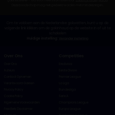
gokinitiatieven - Ga voor meer informatie naar:
Loket Kansspel
|
AGOG
Deze boodschap mag niet gedeeld worden met minderjarigen.
Om te voldoen aan de Nederlandse gokwetten, kunt u op de
volgende link klikken om de gokinhoud op de website in of uit te
schakelen
Huidige instelling:
Verander instelling
Over Ons
Competities
Over Ons
Eredivisie
Auteurs
Eerste Divisie
Contact Opnemen
Premier League
Verantwoord Gokken
La Liga
Privacy Policy
Bundesliga
Cookie Policy
Serie A
Algemene Voorwaarden
Champions League
Free Bets Disclaimer
Europa League