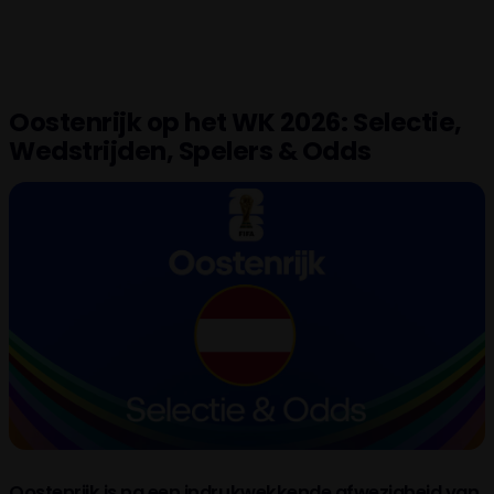
Oostenrijk op het WK 2026: Selectie,
Wedstrijden, Spelers & Odds
Oostenrijk is na een indrukwekkende afwezigheid van