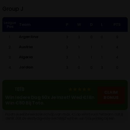
Group J
League
Team
P
W
D
L
PTS
Pos
Argentina
1.
3
3
0
0
9
Austria
2.
3
1
1
1
4
Algeria
3.
3
1
1
1
4
Jordan
4.
3
0
0
3
0
CLAIM
Win Iedere Dag 50x Je Inzet! Wed €1 En
BONUS
Win €50 Bij Toto.
Plaats je eerste weddenschap van max. €1 op winst voor het team dat jij
denkt dat de eerstvolgende wedstrijd wint en win 50x je inleg bij een
goede voorspelling. Maak een account aan!