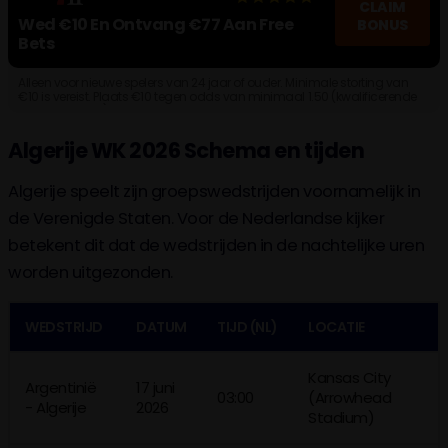
CLAIM
Wed €10 En Ontvang €77 Aan Free
BONUS
Bets
Alleen voor nieuwe spelers van 24 jaar of ouder. Minimale storting van
€10 is vereist. Plaats €10 tegen odds van minimaal 1.50 (kwalificerende
weddenschap) en ontvang 7 x €11 free bet. Free bets zijn 30 dagen geldig.
Wat kost gokken jou? Stop op tijd, 18+
Algerije WK 2026 Schema en tijden
Algerije speelt zijn groepswedstrijden voornamelijk in
de Verenigde Staten. Voor de Nederlandse kijker
betekent dit dat de wedstrijden in de nachtelijke uren
worden uitgezonden.
WEDSTRIJD
DATUM
TIJD (NL)
LOCATIE
Kansas City
Argentinië
17 juni
03:00
(Arrowhead
- Algerije
2026
Stadium)