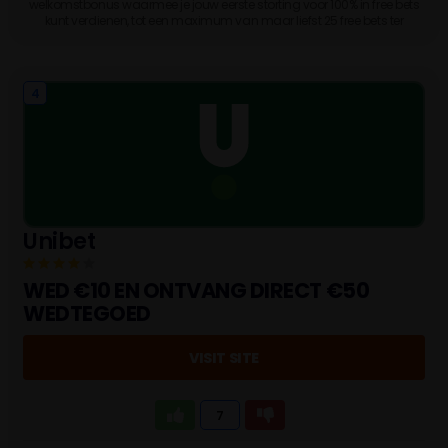
welkomstbonus waarmee je jouw eerste storting voor 100% in free bets
kunt verdienen, tot een maximum van maar liefst 25 free bets ter
waarde van €10. Wat kost gokken jou? Stop op tijd. 18+
4
Unibet
WED €10 EN ONTVANG DIRECT €50
WEDTEGOED
VISIT SITE
7