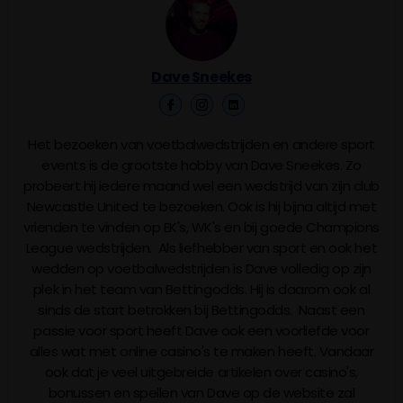
Dave Sneekes
Het bezoeken van voetbalwedstrijden en andere sport
events is de grootste hobby van Dave Sneekes. Zo
probeert hij iedere maand wel een wedstrijd van zijn club
Newcastle United te bezoeken. Ook is hij bijna altijd met
vrienden te vinden op EK's, WK's en bij goede Champions
League wedstrijden. Als liefhebber van sport en ook het
wedden op voetbalwedstrijden is Dave volledig op zijn
plek in het team van Bettingodds. Hij is daarom ook al
sinds de start betrokken bij Bettingodds. Naast een
passie voor sport heeft Dave ook een voorliefde voor
alles wat met online casino's te maken heeft. Vandaar
ook dat je veel uitgebreide artikelen over casino's,
bonussen en spellen van Dave op de website zal