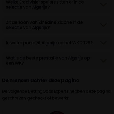
Welke Eredivisie-spelers zitten er in de
selectie van Algerije?
Zit de zoon van Zinédine Zidane in de
selectie van Algerije?
In welke poule zit Algerije op het WK 2026?
Wat is de beste prestatie van Algerije op
een WK?
De mensen achter deze pagina
De volgende BettingOdds Experts hebben deze pagina
geschreven, gecheckt of bewerkt: