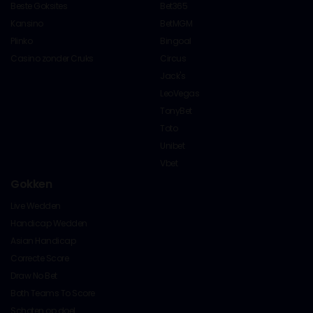
Beste Goksites
Bet365
Kansino
BetMGM
Plinko
Bingoal
Casino zonder Cruks
Circus
Jack's
LeoVegas
TonyBet
Toto
Unibet
Vbet
Gokken
Live Wedden
Handicap Wedden
Asian Handicap
Correcte Score
Draw No Bet
Both Teams To Score
Schoten op doel