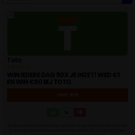
1
Toto
WIN IEDERE DAG 50X JE INZET! WED €1
EN WIN €50 BIJ TOTO.
VISIT SITE
29
Plaats je eerste weddenschap van max. €1 op winst voor het team dat
jij denkt dat de eerstvolgende wedstrijd wint en win 50x je inleg bij een