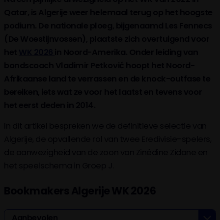
Qatar, is Algerije weer helemaal terug op het hoogste
podium. De nationale ploeg, bijgenaamd Les Fennecs
(De Woestijnvossen), plaatste zich overtuigend voor
het
WK 2026
in Noord-Amerika. Onder leiding van
bondscoach Vladimir Petković hoopt het Noord-
Afrikaanse land te verrassen en de knock-outfase te
bereiken, iets wat ze voor het laatst en tevens voor
het eerst deden in 2014.
In dit artikel bespreken we de definitieve selectie van
Algerije, de opvallende rol van twee Eredivisie-spelers,
de aanwezigheid van de zoon van Zinédine Zidane en
het speelschema in Groep J.
Bookmakers Algerije WK 2026
Aanbevolen