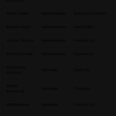
Farès Chaïbi
Middenvelder
Eintracht Frankfurt
Ibrahim Maza
Middenvelder
Hertha BSC
Yacine Titraoui
Middenvelder
Paradou AC
Ramiz Zerrouki
Middenvelder
Feyenoord
Mohamed
Aanvaller
Union SG
Amoura
Nadhir
Aanvaller
Charleroi
Benbouali
Adil Boulbina
Aanvaller
Paradou AC