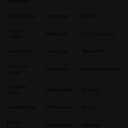
Bensebaïni
Samir Chergui
Verdediger
Paris FC
Jaouen
Verdediger
BSC Young Boys
Hadjam
Aïssa Mandi
Verdediger
Villarreal CF
Mohamed
Verdediger
Espérance de Tunis
Tougaï
Houssem
Middenvelder
AS Roma
Aouar
Nabil Bentaleb
Middenvelder
Lille OSC
Hicham
Middenvelder
OGC Nice
Boudaoui