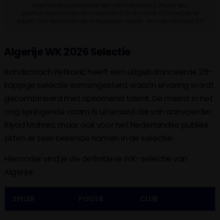
Algemene voorwaarden zijn van toepassing. Plaats een
sportweddenschap van minimaal €10 om de 5x €10 free bets te
krijgen. Om deel te nemen is registreren vereist. Je moet minstens 24
jaar oud zijn om deel te nemen aan deze promotie. Wat kost gokken
jou? Stop op tijd 18+
Algerije WK 2026 Selectie
Bondscoach Petković heeft een uitgebalanceerde 26-
koppige selectie samengesteld, waarin ervaring wordt
gecombineerd met opkomend talent. De meest in het
oog springende naam is uiteraard die van aanvoerder
Riyad Mahrez, maar ook voor het Nederlandse publiek
zitten er zeer bekende namen in de selectie.
Hieronder vind je de definitieve WK-selectie van
Algerije:
SPELER
POSITIE
CLUB