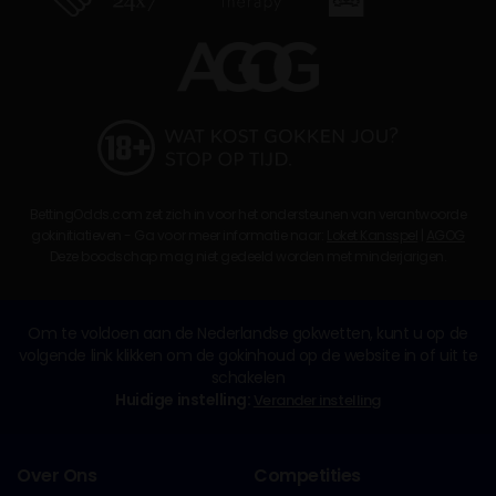
BettingOdds.com zet zich in voor het ondersteunen van verantwoorde
gokinitiatieven - Ga voor meer informatie naar:
Loket Kansspel
|
AGOG
Deze boodschap mag niet gedeeld worden met minderjarigen.
Om te voldoen aan de Nederlandse gokwetten, kunt u op de
volgende link klikken om de gokinhoud op de website in of uit te
schakelen
Huidige instelling:
Verander instelling
Over Ons
Competities