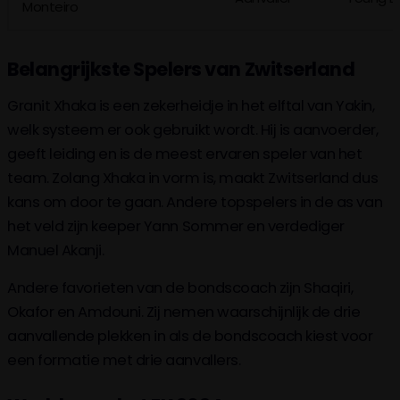
Monteiro
Belangrijkste Spelers van Zwitserland
Granit Xhaka is een zekerheidje in het elftal van Yakin,
welk systeem er ook gebruikt wordt. Hij is aanvoerder,
geeft leiding en is de meest ervaren speler van het
team. Zolang Xhaka in vorm is, maakt Zwitserland dus
kans om door te gaan. Andere topspelers in de as van
het veld zijn keeper Yann Sommer en verdediger
Manuel Akanji.
Andere favorieten van de bondscoach zijn Shaqiri,
Okafor en Amdouni. Zij nemen waarschijnlijk de drie
aanvallende plekken in als de bondscoach kiest voor
een formatie met drie aanvallers.