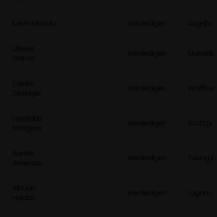
Kevin Mbadu
Verdediger
Augsbur
Ulisses
Verdediger
Marseille
Garcia
Cedric
Verdediger
Wolfbur
Zesinger
Leonidas
Verdediger
Stuttgar
Stergiou
Aurele
Verdediger
Young B
Amenda
Albuan
Verdediger
Lugano
Hajdari