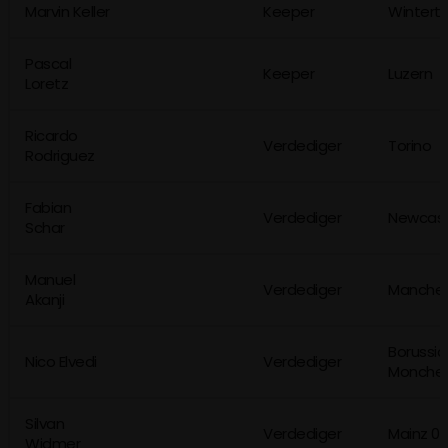
Marvin Keller
Keeper
Winterth
Pascal
Keeper
Luzern
Loretz
Ricardo
Verdediger
Torino
Rodriguez
Fabian
Verdediger
Newcast
Schar
Manuel
Verdediger
Manches
Akanji
Borussia
Nico Elvedi
Verdediger
Monche
Silvan
Verdediger
Mainz 0
Widmer