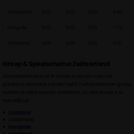
Zwitserland
6.50
6.50
6.50
6.40
Hongarije
8.00
8.00
8.00
7.75
Schotland
9.00
9.00
9.00
9.00
Groep & Speelschema Zwitserland
Zwitserland komt uit in Groep A samen met het
gastland uiteraard. Verder heeft Zwitserland een groep
waarin ze zeker kunnen overleven. Zo ziet Groep A er
namelijk uit:
Duitsland
Zwitserland
Hongarije
Schotland