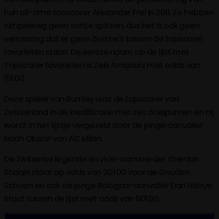
hun all-time topscorer Alexander Frei in 2011. Ze hebben
simpelweg geen echte spitsen, dus het is ook geen
verrassing dat er geen Zwitsers tussen de topscorer
favorieten staan. De eerste naam op de lijst met
Topscorer favorieten is Zeki Amdouni met odds van
151.00.
Deze speler van Burnley was de topscorer van
Zwitserland in de kwalificatie met zes doelpunten en hij
wordt in het lijstje vergezeld door de jonge aanvaller
Noah Okafor van AC Milan.
De Zwitserse legende en vice-aanvoerder Xherdan
Shaqiri staat op odds van 201.00 voor de Gouden
Schoen en ook de jonge Bologna-aanvaller Dan Ndoye
staat tussen de lijst met odds van 501.00.