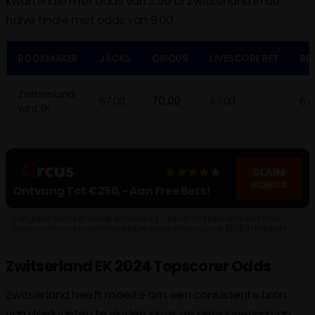
kwartfinale met odds van 3.50 of Zwitserland in de
halve finale met odds van 9.00.
BOOKMAKER
JACKS
CIRCUS
LIVESCORE BET
BE
Zwitserland
67.00
70.00
67.00
67.
wint EK
CLAIM
BONUS
Ontvang Tot €250,- Aan Free Bets!
Ben jij een sportliefhebber én nieuw bij Circus? Profiteer dan van onze
welkomstbonus waarmee je jouw eerste storting voor 100% in free bets
kunt verdienen, tot een maximum van maar liefst 25 free bets ter waarde
van €10. Wat kost gokken jou? Stop op tijd. 18+
Zwitserland EK 2024 Topscorer Odds
Zwitserland heeft moeite om een consistente bron
van doelpunten te vinden sinds de pensionering van