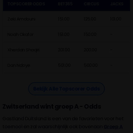
TOPSCORER ODDS
BET365
CIRCUS
JACKS
Zeki Amdouni
151.00
125.00
101.00
Noah Okafor
151.00
150.00
-
Xherdan Shaqiri
201.00
200.00
-
Dan Ndoye
501.00
500.00
-
Bekijk Alle Topscorer Odds
Zwitserland wint groep A - Odds
Gastland Duitsland is een van de favorieten voor het
toernooi en zal waarschijnlijk ook bovenaan
Groep A