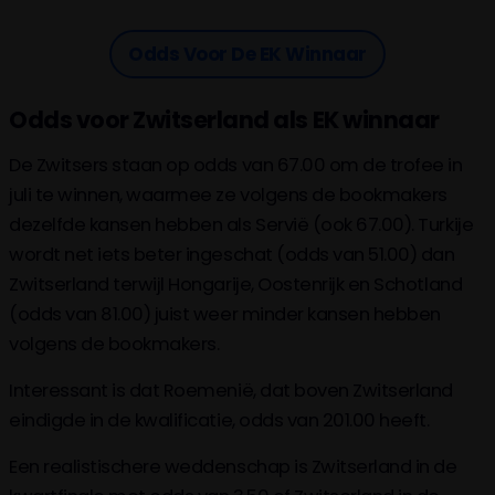
Odds Voor De EK Winnaar
Odds voor Zwitserland als EK winnaar
De Zwitsers staan op odds van 67.00 om de trofee in
juli te winnen, waarmee ze volgens de bookmakers
dezelfde kansen hebben als Servië (ook 67.00). Turkije
wordt net iets beter ingeschat (odds van 51.00) dan
Zwitserland terwijl Hongarije, Oostenrijk en Schotland
(odds van 81.00) juist weer minder kansen hebben
volgens de bookmakers.
Interessant is dat Roemenië, dat boven Zwitserland
eindigde in de kwalificatie, odds van 201.00 heeft.
Een realistischere weddenschap is Zwitserland in de