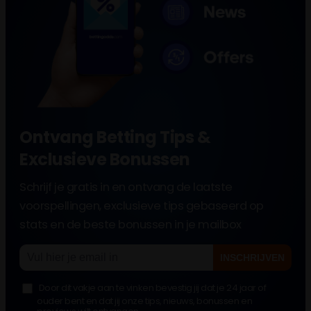
Ontvang Betting Tips &
Exclusieve Bonussen
Schrijf je gratis in en ontvang de laatste
voorspellingen, exclusieve tips gebaseerd op
stats en de beste bonussen in je mailbox
Door dit vakje aan te vinken bevestig jij dat je 24 jaar of
ouder bent en dat jij onze tips, nieuws, bonussen en