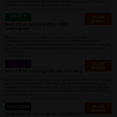
Algemene voorwaarden, tijdslimieten en uitsluitingen geld. Wat kost
gokken jou? Stop op tijd. 18+, loketkansspel.nl
CLAIM
BONUS
Wed €10 en ontvang direct €50
wedtegoed
Algemene voorwaarden zijn van toepassing. Plaats een
sportweddenschap van minimaal €10 om de 5x €10 free bets te
krijgen. Om deel te nemen is registreren vereist. Je moet minstens 24 jaar
oud zijn om deel te nemen aan deze promotie. Wat kost gokken jou?
Stop op tijd 18+
CLAIM
BONUS
Wed €10 en ontvang €50 aan free bets
Maak een account aan of log in op je account, Stort €10 of meer. Zet als
eerste weddenschap minimaal €10 in op een enkele of meervoudige
weddenschap (minimale odds: 1.8). Je krijgt automatisch een Free Bet
van €50 ongeacht de uitkomst van je weddenschap! Wat kost gokken
jou? Stop op tijd. 18+
CLAIM
BONUS
Registreer en ontvang een €10 Free bet