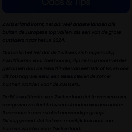
Zwitserland komt, net als veel andere landen die
buiten de Europese top vallen, als een van de grote
outsiders naar het EK 2024.
Ondanks het feit dat de Zwitsers zich regelmatig
kwalificeren voor toernooien, zijn ze nog nooit verder
gekomen dan de kwartfinale van een WK of EK. En ook
dit zou nog wel eens een teleurstellende zomer
kunnen worden voor de Zwitsers.
De EK kwalificatie van Zwitserland liet te wensen over,
aangezien ze slechts tweede konden worden achter
Roemenië in een relatief eenvoudige groep.
Dit suggereert dat het een moeilijk toernooi zou
kunnen worden voor Zwitserland.