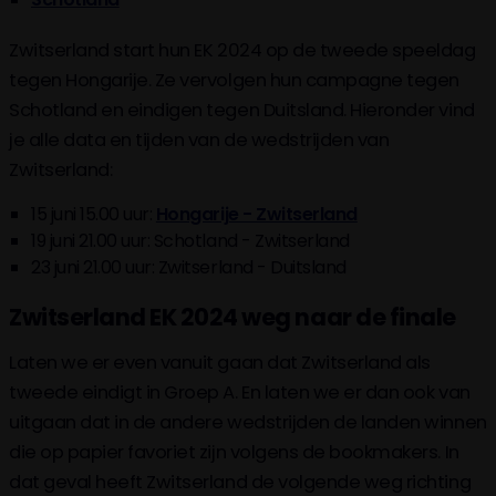
Zwitserland start hun EK 2024 op de tweede speeldag
tegen Hongarije. Ze vervolgen hun campagne tegen
Schotland en eindigen tegen Duitsland. Hieronder vind
je alle data en tijden van de wedstrijden van
Zwitserland:
15 juni 15.00 uur:
Hongarije - Zwitserland
19 juni 21.00 uur: Schotland - Zwitserland
23 juni 21.00 uur: Zwitserland - Duitsland
Zwitserland EK 2024 weg naar de finale
Laten we er even vanuit gaan dat Zwitserland als
tweede eindigt in Groep A. En laten we er dan ook van
uitgaan dat in de andere wedstrijden de landen winnen
die op papier favoriet zijn volgens de bookmakers. In
dat geval heeft Zwitserland de volgende weg richting