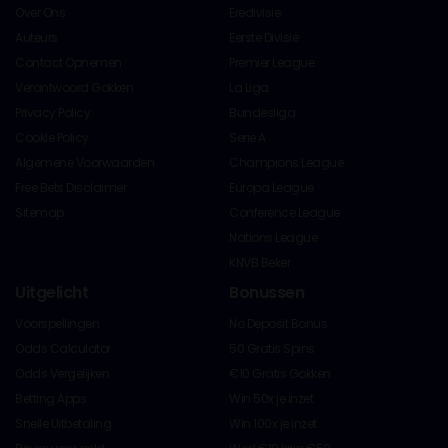
Over Ons
Eredivisie
Auteurs
Eerste Divisie
Contact Opnemen
Premier League
Verantwoord Gokken
La Liga
Privacy Policy
Bundesliga
Cookie Policy
Serie A
Algemene Voorwaarden
Champions League
Free Bets Disclaimer
Europa League
Sitemap
Conference League
Nations League
KNVB Beker
Uitgelicht
Bonussen
Voorspellingen
No Deposit Bonus
Odds Calculator
50 Gratis Spins
Odds Vergelijken
€10 Gratis Gokken
Betting Apps
Win 50x je inzet
Snelle Uitbetaling
Win 100x je inzet