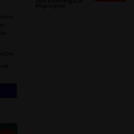
Stort €10 en krijg €30
Bingotegoed
ien we
den
wie
oetbal.
ende