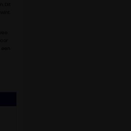
. Dit
wint.
twee
door
s een