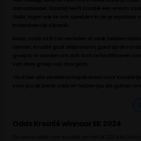
aanvalsleider. Daarbij heeft Kroatië een enorm zware
Italië, tegen wie ze ook speelden in de groepsfase va
buitenbeentje Albanië.
Maar, zoals ze in het verleden al vaak hebben laten
nemen. Kroatië gaat altijd enorm goed op de rol als
groep b te worden om zich toch te kwalificeren vo
van deze groep ook doorgaat.
Vind hier alle weddenschapskansen voor Kroatiëtijd
voor jou de beste odds en helpen jou als gokker om
Odds Kroatië winnaar EK 2024
De beste odds voor Kroatië om het EK 2024 in Duitsla