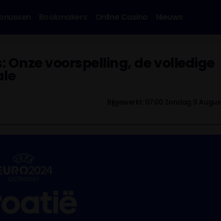
onussen
Bookmakers
Online Casino
Nieuws
 Onze voorspelling, de volledige
ale
Bijgewerkt: 07:00 Zondag 9 Augu