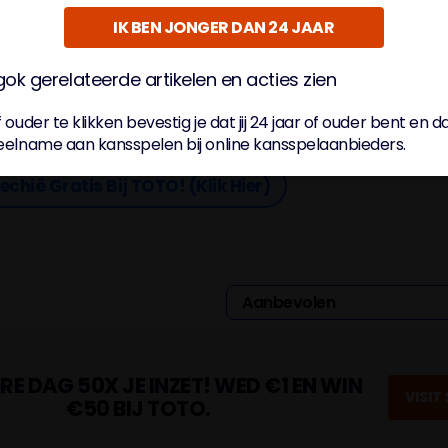
eel 'Live Wedden' of zoek de wedstrijd Zuid-Korea – Tsjechië 
IK BEN JONGER DAN 24 JAAR
 de wedstrijd om de live stream te starten. Je kunt de wedstri
 gok gerelateerde artikelen en acties zien
smartphone.
 ouder te klikken bevestig je dat jij 24 jaar of ouder bent en
eelname aan kansspelen bij online kansspelaanbieders.
echië Gratis Bij TOTO! (klik Hier)
Aanbevolen
RE DAG 50X JE INZET! WED €1 EN WIN
VISIT 
€50 BIJ TOTO.