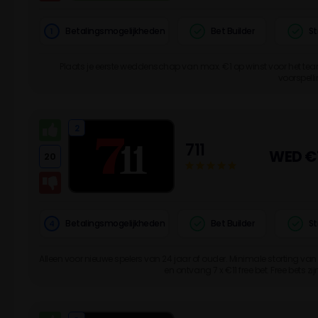
Betalingsmogelijkheden
Bet Builder
S
1
Plaats je eerste weddenschap van max. €1 op winst voor het team 
voorspell
2
711
WED €
20
Betalingsmogelijkheden
Bet Builder
S
4
Alleen voor nieuwe spelers van 24 jaar of ouder. Minimale storting v
en ontvang 7 x €11 free bet. Free bets z