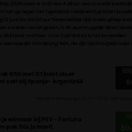
 2026 staat er in Groep A direct een cruciale wedstrij
het op tegen het Tsjechisch voetbalelftal in het Estadi
g 12 juni om 04:00 uur Nederlandse tijd. In een groep waa
ls outsider wordt gezien, is dit duel mogelijk direct besl
r de knock-outfase. Voor Zuid-Korea is het bovendien
e aanvoerder Son Heung-Min, die zijn land nog één keer 
Pak €60 met €1 inzet als er
6
t valt bij Spanje- Argentinië
Odds gecontroleerd op 2026-07-16 07:45 Odds kunnen 
je winnaar bij PSV - Fortuna
50
en pak 50x je inzet!