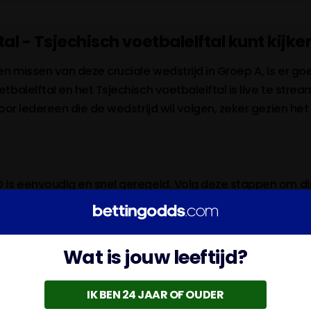
l - Tsjechisch voetbalelftal kunt kijke
 missen van deze cruciale wedstrijd in Groep A, is er go
balelftal en het Tsjechisch voetbalelftal is live te stre
oor iedereen die de wedstrijd wil volgen, zeker gezien het 
 is eenvoudig en snel geregeld. Volg deze stappen om di
 Bet365 of TOTO en registreer je als nieuwe speler. Het
ts enkele minuten.
Wat is jouw leeftijd?
an de live streaming service, moet je een positief saldo op j
de veilige betaalmethoden.
IK BEN 24 JAAR OF OUDER