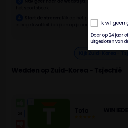
Navigeer naar de wedstrijd
: Ga naar het onderd
het sportsbook.
Start de stream
: Klik op het play-icoontje naast
Ik wil geen
in hoge kwaliteit bekijken op je computer, tablet of 
Door op 24 jaar of
uitgesloten van d
Kijk Zuid-Korea - Tsj
Wedden op Zuid-Korea - Tsjechië
1
WIN IEDE
Toto
29