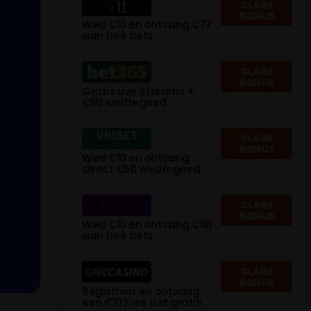
CLAIM
BONUS
Wed €10 en ontvang €77
aan free bets
CLAIM
BONUS
Gratis Live Streams +
€50 wedtegoed
CLAIM
BONUS
Wed €10 en ontvang
direct €50 wedtegoed
CLAIM
BONUS
Wed €10 en ontvang €50
aan free bets
CLAIM
BONUS
Registreer en ontvang
een €10 Free bet gratis