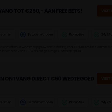
ANG TOT €250,- AAN FREE BETS!
VISIT 
treamen
Betaalmethoden
Promoties
24/7 S
5
 welkomstbonus waarmee je jouw eerste storting voor 100% in free bets kunt verdie
 ter waarde van €10. Wat kost gokken jou? Stop op tijd. 18+
EN ONTVANG DIRECT €50 WEDTEGOED
VISIT 
treamen
Betaalmethoden
Promoties
24/7 S
5