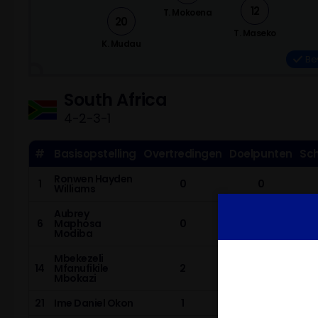
12
T. Mokoena
20
T. Maseko
K. Mudau
Be
South Africa
4-2-3-1
#
Basisopstelling
Overtredingen
Doelpunten
Sc
Ronwen Hayden
1
0
0
Williams
Aubrey
6
Maphosa
0
0
Modiba
Mbekezeli
14
Mfanufikile
2
0
Mbokazi
21
Ime Daniel Okon
1
0