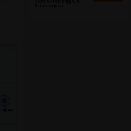
Stort €10 en krijg €30
Bingotegoed
16
 Crépeau