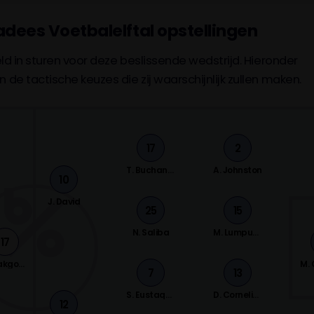
adees Voetbalelftal opstellingen
ld in sturen voor deze beslissende wedstrijd. Hieronder
e tactische keuzes die zij waarschijnlijk zullen maken.
17
2
T. Buchanan
A. Johnston
10
J. David
25
15
N. Saliba
M. Lumpungu
17
S. Makgopa
M.
7
13
S. Eustaquio
D. Cornelius
12