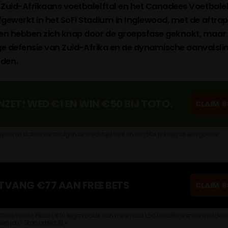
t Zuid-Afrikaans voetbalelftal en het Canadees Voetbalel
fgewerkt in het SoFi Stadium in Inglewood, met de aftrap
gen hebben zich knap door de groepsfase geknokt, maar 
tugge defensie van Zuid-Afrika en de dynamische aanvalsli
rden.
INZET! WED €1 EN WIN €50 BIJ TOTO.
CLAIM
B
j denkt dat de eerstvolgende wedstrijd wint en win 50x je inleg bij een goede
TVANG €77 AAN FREE BETS
CLAIM
B
n €10 is vereist. Plaats €10 tegen odds van minimaal 1.50 (kwalificerende wedde
en jou? Stop op tijd, 18+