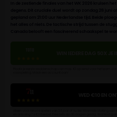
In de zestiende finales van het WK 2026 kruisen he
degens. Dit cruciale duel wordt op zondag 28 juni a
gepland om 21:00 uur Nederlandse tijd. Beide ploe
het alles of niets. De tactische strijd tussen de s
Canada belooft een fascinerend schaakspel te wo
WIN IEDERE DAG 50X JE 
Plaats je eerste weddenschap van max. €1 op winst voor het team dat ji
voorspelling. Maak een account aan!
WED €10 EN ON
Alleen voor nieuwe spelers van 24 jaar of ouder. Minimale storting va
en ontvang 7 x €11 free bet. Free bets zijn 30 dagen geldig. Wat kost gokk