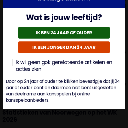
RONDE
DATUM
STADION
MEEST WAARSCHIJ
Wat is jouw leeftijd?
Hard Rock
Kwartfinale
11 juli
Stadium,
Engeland
Miami
IK BEN 24 JAAR OF OUDER
Mercedes-
IK BEN JONGER DAN 24 JAAR
Halve
Benz
15 juli
Argentinië of Zw
finale
Stadium,
Atlanta
Ik wil geen gok gerelateerde artikelen en
acties zien
MetLife
Door op 24 jaar of ouder te klikken bevestig je dat jij 24
Stadium,
Finale
19 juli
Frankrijk of Span
New
jaar of ouder bent en daarmee niet bent uitgesloten
York/NJ
van deelname aan kansspelen bij online
kansspelaanbieders.
Statistieken van Noorwegen op het WK
2026