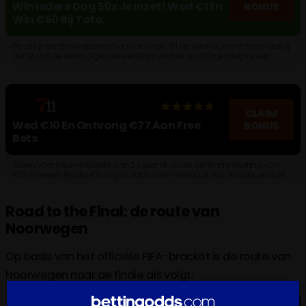
Win Iedere Dag 50x Je Inzet! Wed €1 En
BONUS
Win €50 Bij Toto.
Plaats je eerste weddenschap van max. €1 op winst voor het team dat jij
denkt dat de eerstvolgende wedstrijd wint en win 50x je inleg bij een
goede voorspelling. Maak een account aan!
CLAIM
Wed €10 En Ontvang €77 Aan Free
BONUS
Bets
Alleen voor nieuwe spelers van 24 jaar of ouder. Minimale storting van
€10 is vereist. Plaats €10 tegen odds van minimaal 1.50 (kwalificerende
weddenschap) en ontvang 7 x €11 free bet. Free bets zijn 30 dagen geldig.
Wat kost gokken jou? Stop op tijd, 18+
Road to the Final: de route van
Noorwegen
Op basis van het officiële FIFA-bracket is de route van
Noorwegen naar de finale als volgt: