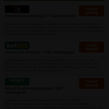
CLAIM
BONUS
Wed €10 en ontvang €77 aan free bets
Alleen voor nieuwe spelers van 24 jaar of ouder. Minimale storting van
€10 is vereist. Plaats €10 tegen odds van minimaal 1.50 (kwalificerende
weddenschap) en ontvang 7 x €11 free bet. Free bets zijn 30 dagen geldig.
Wat kost gokken jou? Stop op tijd, 18+
CLAIM
BONUS
Gratis Live Streams + €50 wedtegoed
#ad Alleen beschikbaar voor nieuwe klanten van 24 jaar of ouder.
Minimale storting vereist. Uitbetalingen zijn exclusief wedtegoed-inzet.
Algemene voorwaarden, tijdslimieten en uitsluitingen geld. Wat kost
gokken jou? Stop op tijd. 18+, loketkansspel.nl
CLAIM
BONUS
Wed €10 en ontvang direct €50
wedtegoed
Algemene voorwaarden zijn van toepassing. Plaats een
sportweddenschap van minimaal €10 om de 5x €10 free bets te
krijgen. Om deel te nemen is registreren vereist. Je moet minstens 24 jaar