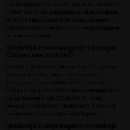
Leo Østigård kopte de 3-1 binnen in de 76e minuut
na een corner van Ødegaard. Een eigen doelpunt
in de 90e minuut maakte de score compleet: 4-1.
Het was een statement van Noorwegen: Haaland
is klaar voor het WK.
Wedstrijd 2: Noorwegen 3-2 Senegal
(22 juni, New York/NJ)
Een thriller in New York. Marcus Pedersen opende
de score in de 43e minuut na een fout van
Koulibaly. Haaland maakte het 2-0 in de 48e
minuut en de 3-0 in de 58e minuut. Senegal vocht
terug via Ismaïla Sarr (53' en 90+3'), maar
Noorwegen hield stand. Eindstand: 3-2. Haaland
stond na twee wedstrijden al op 4 goals.
Wedstrijd 3: Noorwegen 1-4 Frankrijk