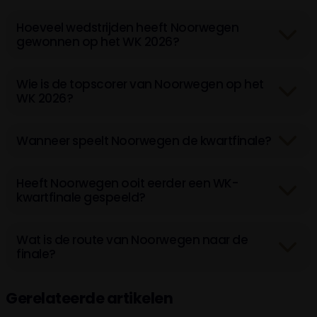
Hoeveel wedstrijden heeft Noorwegen
gewonnen op het WK 2026?
Wie is de topscorer van Noorwegen op het
WK 2026?
Wanneer speelt Noorwegen de kwartfinale?
Heeft Noorwegen ooit eerder een WK-
kwartfinale gespeeld?
Wat is de route van Noorwegen naar de
finale?
Gerelateerde artikelen