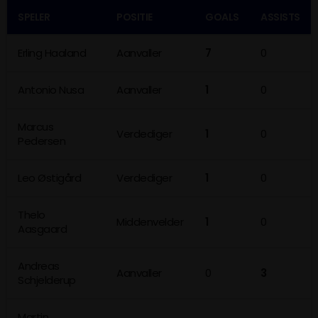
SPELER
POSITIE
GOALS
ASSISTS
Erling Haaland
Aanvaller
7
0
Antonio Nusa
Aanvaller
1
0
Marcus
Verdediger
1
0
Pedersen
Leo Østigård
Verdediger
1
0
Thelo
Middenvelder
1
0
Aasgaard
Andreas
Aanvaller
0
3
Schjelderup
Martin