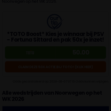
Noorwegen op het WK 2026.
*TOTO Boost* Kies je winnaar bij PSV
- Fortuna Sittard en pak 50x je inzet!
50.00
CLAIM DEZE 50X ACTIE BIJ TOTO! (KLIK HIER)
Odds gecontroleerd op 2026-08-07 07:10 Odds kunnen wijzigen.
Alle wedstrijden van Noorwegen op het
WK 2026