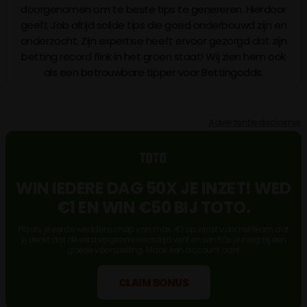
doorgenomen om te beste tips te genereren. Hierdoor
geeft Job altijd solide tips die goed onderbouwd zijn en
onderzocht. Zijn expertise heeft ervoor gezorgd dat zijn
betting record flink in het groen staat! Wij zien hem ook
als een betrouwbare tipper voor Bettingodds.
Advertentiedisclaimer
WIN IEDERE DAG 50X JE INZET! WED
€1 EN WIN €50 BIJ TOTO.
Plaats je eerste weddenschap van max. €1 op winst voor het team dat
jij denkt dat de eerstvolgende wedstrijd wint en win 50x je inleg bij een
goede voorspelling. Maak een account aan!
CLAIM BONUS