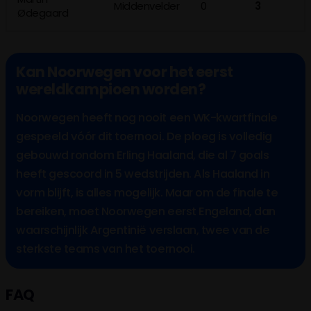
Middenvelder
0
3
Ødegaard
Kan Noorwegen voor het eerst
wereldkampioen worden?
Noorwegen heeft nog nooit een WK-kwartfinale
gespeeld vóór dit toernooi. De ploeg is volledig
gebouwd rondom Erling Haaland, die al 7 goals
heeft gescoord in 5 wedstrijden. Als Haaland in
vorm blijft, is alles mogelijk. Maar om de finale te
bereiken, moet Noorwegen eerst Engeland, dan
waarschijnlijk Argentinië verslaan, twee van de
sterkste teams van het toernooi.
FAQ