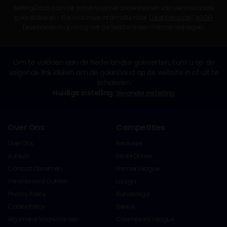
BettingOdds.com zet zich in voor het ondersteunen van verantwoorde
gokinitiatieven - Ga voor meer informatie naar:
Loket Kansspel
|
AGOG
Deze boodschap mag niet gedeeld worden met minderjarigen.
Om te voldoen aan de Nederlandse gokwetten, kunt u op de
volgende link klikken om de gokinhoud op de website in of uit te
schakelen
Huidige instelling:
Verander instelling
Over Ons
Competities
Over Ons
Eredivisie
Auteurs
Eerste Divisie
Contact Opnemen
Premier League
Verantwoord Gokken
La Liga
Privacy Policy
Bundesliga
Cookie Policy
Serie A
Algemene Voorwaarden
Champions League