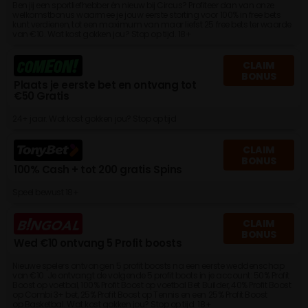
Ben jij een sportliefhebber én nieuw bij Circus? Profiteer dan van onze
welkomstbonus waarmee je jouw eerste storting voor 100% in free bets
kunt verdienen, tot een maximum van maar liefst 25 free bets ter waarde
van €10. Wat kost gokken jou? Stop op tijd. 18+
CLAIM
BONUS
Plaats je eerste bet en ontvang tot
€50 Gratis
24+ jaar. Wat kost gokken jou? Stop op tijd
CLAIM
BONUS
100% Cash + tot 200 gratis Spins
Speel bewust 18+
CLAIM
BONUS
Wed €10 ontvang 5 Profit boosts
Nieuwe spelers ontvangen 5 profit boosts na een eerste weddenschap
van €10. Je ontvangt de volgende 5 profit boots in je account: 50% Profit
Boost op voetbal, 100% Profit Boost op voetbal Bet Builder, 40% Profit Boost
op Combi 3+ bet, 25% Profit Boost op Tennis en een 25% Profit Boost
op Basketbal. Wat kost gokken jou? Stop op tijd. 18+