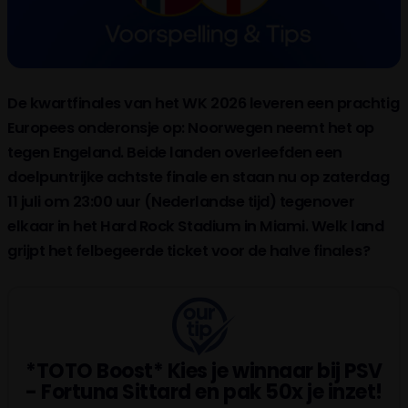
De kwartfinales van het WK 2026 leveren een prachtig
Europees onderonsje op: Noorwegen neemt het op
tegen Engeland. Beide landen overleefden een
doelpuntrijke achtste finale en staan nu op zaterdag
11 juli om 23:00 uur (Nederlandse tijd) tegenover
elkaar in het Hard Rock Stadium in Miami. Welk land
grijpt het felbegeerde ticket voor de halve finales?
*TOTO Boost* Kies je winnaar bij PSV
- Fortuna Sittard en pak 50x je inzet!