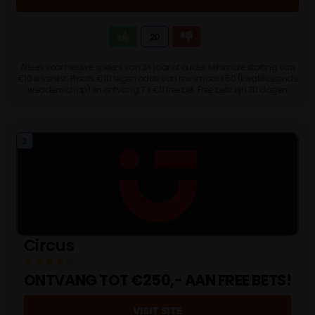
20
Alleen voor nieuwe spelers van 24 jaar of ouder. Minimale storting van
€10 is vereist. Plaats €10 tegen odds van minimaal 1.50 (kwalificerende
weddenschap) en ontvang 7 x €11 free bet. Free bets zijn 30 dagen
geldig. Wat kost gokken jou? Stop op tijd, 18+
3
Circus
ONTVANG TOT €250,- AAN FREE BETS!
VISIT SITE