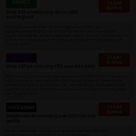
CLAIM
BONUS
Wed €10 en ontvang direct €50
wedtegoed
Algemene voorwaarden zijn van toepassing. Plaats een
sportweddenschap van minimaal €10 om de 5x €10 free bets te
krijgen. Om deel te nemen is registreren vereist. Je moet minstens 24 jaar
oud zijn om deel te nemen aan deze promotie. Wat kost gokken jou?
Stop op tijd 18+
CLAIM
BONUS
Wed €10 en ontvang €50 aan free bets
Maak een account aan of log in op je account, Stort €10 of meer. Zet als
eerste weddenschap minimaal €10 in op een enkele of meervoudige
weddenschap (minimale odds: 1.8). Je krijgt automatisch een Free Bet
van €50 ongeacht de uitkomst van je weddenschap! Wat kost gokken
jou? Stop op tijd. 18+
CLAIM
BONUS
Registreer en ontvang een €10 Free bet
gratis
De €10 free bet kan vrij woeden ingezet op sportwedden. 50%
stortingsbonus (max. €100,-). Bonussen hebben