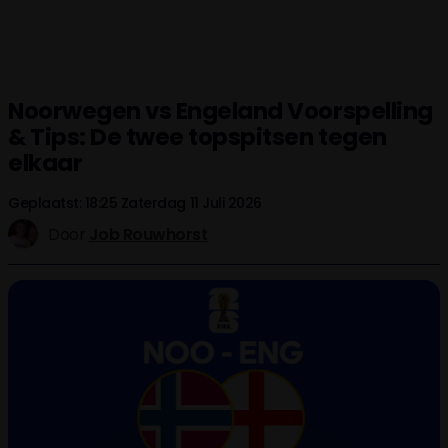
Noorwegen vs Engeland Voorspelling
& Tips: De twee topspitsen tegen
elkaar
Geplaatst: 18:25 Zaterdag 11 Juli 2026
Door
Job Rouwhorst