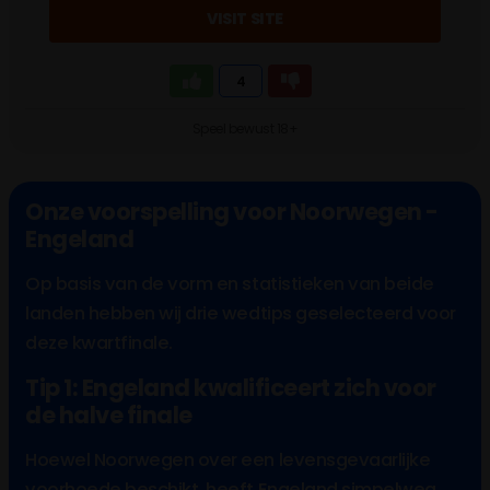
VISIT SITE
4
Speel bewust 18+
Onze voorspelling voor Noorwegen -
Engeland
Op basis van de vorm en statistieken van beide
landen hebben wij drie wedtips geselecteerd voor
deze kwartfinale.
Tip 1: Engeland kwalificeert zich voor
de halve finale
Hoewel Noorwegen over een levensgevaarlijke
voorhoede beschikt, heeft Engeland simpelweg