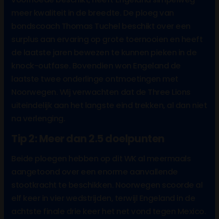
meer kwaliteit in de breedte. De ploeg van
bondscoach Thomas Tuchel beschikt over een
surplus aan ervaring op grote toernooien en heeft
de laatste jaren bewezen te kunnen pieken in de
knock-outfase. Bovendien won Engeland de
laatste twee onderlinge ontmoetingen met
Noorwegen. Wij verwachten dat de Three Lions
uiteindelijk aan het langste eind trekken, al dan niet
na verlenging.
Tip 2: Meer dan 2.5 doelpunten
Beide ploegen hebben op dit WK al meermaals
aangetoond over een enorme aanvallende
stootkracht te beschikken. Noorwegen scoorde al
elf keer in vier wedstrijden, terwijl Engeland in de
achtste finale drie keer het net vond tegen Mexico.