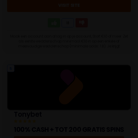
VISIT SITE
11
Maak een account aan of log in op je account, Stort €10 of meer. Zet
als eerste weddenschap minimaal €10 in op een enkele of
meervoudige weddenschap (minimale odds: 1.8). Je krijgt
automatisch een Free Bet van €50 ongeacht de uitkomst van je
weddenschap! Wat kost gokken jou? Stop op tijd. 18+
5
Tonybet
100% CASH + TOT 200 GRATIS SPINS