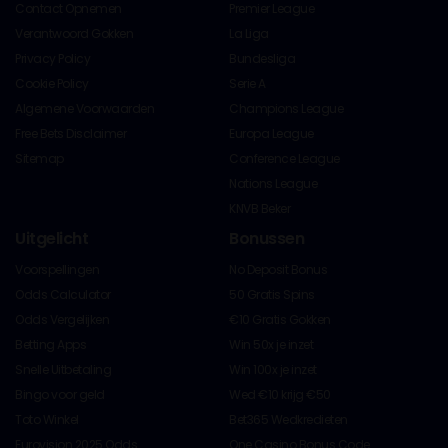
Contact Opnemen
Premier League
Verantwoord Gokken
La Liga
Privacy Policy
Bundesliga
Cookie Policy
Serie A
Algemene Voorwaarden
Champions League
Free Bets Disclaimer
Europa League
Sitemap
Conference League
Nations League
KNVB Beker
Uitgelicht
Bonussen
Voorspellingen
No Deposit Bonus
Odds Calculator
50 Gratis Spins
Odds Vergelijken
€10 Gratis Gokken
Betting Apps
Win 50x je inzet
Snelle Uitbetaling
Win 100x je inzet
Bingo voor geld
Wed €10 krijg €50
Toto Winkel
Bet365 Wedkredieten
Eurovision 2025 Odds
One Casino Bonus Code