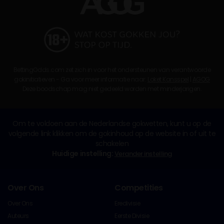
BettingOdds.com zet zich in voor het ondersteunen van verantwoorde
gokinitiatieven - Ga voor meer informatie naar:
Loket Kansspel
|
AGOG
Deze boodschap mag niet gedeeld worden met minderjarigen.
Om te voldoen aan de Nederlandse gokwetten, kunt u op de
volgende link klikken om de gokinhoud op de website in of uit te
schakelen
Huidige instelling:
Verander instelling
Over Ons
Competities
Over Ons
Eredivisie
Auteurs
Eerste Divisie