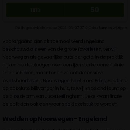
50
Odds gecontroleerd op 2026-08-07 07:10 Odds kunnen wijzigen.
Voorafgaand aan dit toernooi werd Engeland
beschouwd als een van de grote favorieten, terwijl
Noorwegen als gevaarlijke outsider gold. In de praktijk
blijken beide ploegen over een ijzersterke aanvalslinie
te beschikken, maar tonen ze ook defensieve
kwetsbaarheden. Noorwegen heeft met Erling Haaland
de absolute blikvanger in huis, terwijl Engeland leunt op
de bloedvorm van Jude Bellingham. Deze kwartfinale
belooft dan ook een waar spektakelstuk te worden.
Wedden op Noorwegen - Engeland