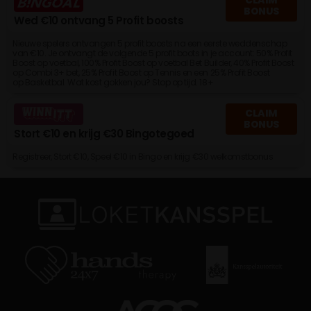
CLAIM
BONUS
Wed €10 ontvang 5 Profit boosts
Nieuwe spelers ontvangen 5 profit boosts na een eerste weddenschap
van €10. Je ontvangt de volgende 5 profit boots in je account: 50% Profit
Boost op voetbal, 100% Profit Boost op voetbal Bet Builder, 40% Profit Boost
op Combi 3+ bet, 25% Profit Boost op Tennis en een 25% Profit Boost
op Basketbal. Wat kost gokken jou? Stop op tijd. 18+
CLAIM
BONUS
Stort €10 en krijg €30 Bingotegoed
Registreer, Stort €10, Speel €10 in Bingo en krijg €30 welkomstbonus