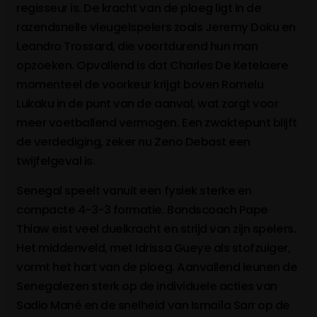
regisseur is. De kracht van de ploeg ligt in de
razendsnelle vleugelspelers zoals Jeremy Doku en
Leandro Trossard, die voortdurend hun man
opzoeken. Opvallend is dat Charles De Ketelaere
momenteel de voorkeur krijgt boven Romelu
Lukaku in de punt van de aanval, wat zorgt voor
meer voetballend vermogen. Een zwaktepunt blijft
de verdediging, zeker nu Zeno Debast een
twijfelgeval is.
Senegal speelt vanuit een fysiek sterke en
compacte 4-3-3 formatie. Bondscoach Pape
Thiaw eist veel duelkracht en strijd van zijn spelers.
Het middenveld, met Idrissa Gueye als stofzuiger,
vormt het hart van de ploeg. Aanvallend leunen de
Senegalezen sterk op de individuele acties van
Sadio Mané en de snelheid van Ismaïla Sarr op de