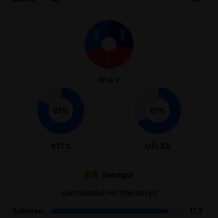
W
D
3
2
L
1
W G V
83%
67%
BTTS
O/U 2.5
Senegal
Gemiddeld Per Wedstrijd
Schoten
17.3