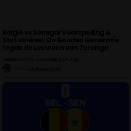
België vs Senegal Voorspelling &
Statistieken: De Gouden Generatie
tegen de Leeuwen van Teranga
Geplaatst: 17:03 Woensdag 1 Juli 2026
Door
Job Rouwhorst