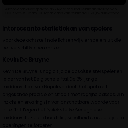
Alleen voor nieuwe spelers van 24 jaar of ouder. Minimale storting van
€10 is vereist. Plaats €10 tegen odds van minimaal 1.50 (kwalificerende
weddenschap) en ontvang 7 x €11 free bet. Free bets zijn 30 dagen geldig.
Wat kost gokken jou? Stop op tijd, 18+
Interessante statistieken van spelers
Voor deze achtste finale lichten wij vier spelers uit die
het verschil kunnen maken.
Kevin De Bruyne
Kevin De Bruyne is nog altijd de absolute sterspeler en
leider van het Belgische elftal. De 35-jarige
middenvelder van Napoli verdeelt het spel met
ongekende precisie en strooit met ragfijne passes. Zijn
inzicht en ervaring zijn van onschatbare waarde voor
dit elftal. Tegen het fysiek sterke Senegalese
middenveld zal zijn handelingssnelheid cruciaal zijn om
openingen te forceren.