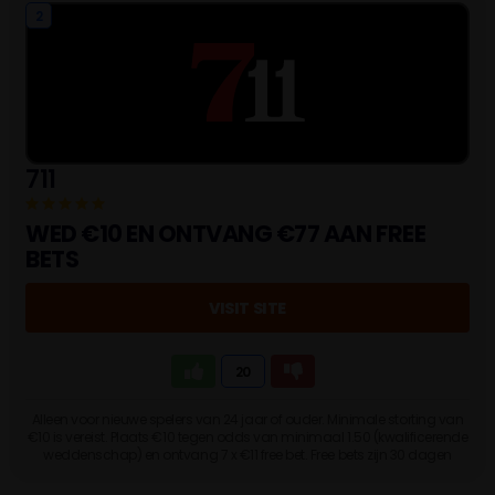
2
711
WED €10 EN ONTVANG €77 AAN FREE
BETS
VISIT SITE
20
Alleen voor nieuwe spelers van 24 jaar of ouder. Minimale storting van
€10 is vereist. Plaats €10 tegen odds van minimaal 1.50 (kwalificerende
weddenschap) en ontvang 7 x €11 free bet. Free bets zijn 30 dagen
geldig. Wat kost gokken jou? Stop op tijd, 18+