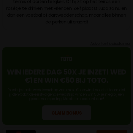
tennis of darten te kijken. Of hij zit op het terras een
rosétje te drinken met vrienden. Zelf plaatst Luca zo nu en
dan een voetbal of dartweddenschap, maar alles binnen
de perken uiteraard!
Advertentiedisclaimer
WIN IEDERE DAG 50X JE INZET! WED
€1 EN WIN €50 BIJ TOTO.
Plaats je eerste weddenschap van max. €1 op winst voor het team dat
jij denkt dat de eerstvolgende wedstrijd wint en win 50x je inleg bij een
goede voorspelling. Maak een account aan!
CLAIM BONUS