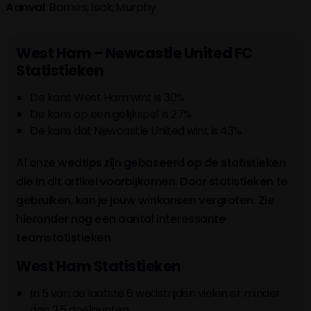
Aanval
: Barnes, Isak, Murphy
West Ham – Newcastle United FC
Statistieken
De kans West Ham wint is 30%
De kans op een gelijkspel is 27%
De kans dat Newcastle United wint is 43%
Al onze wedtips zijn gebaseerd op de statistieken
die in dit artikel voorbijkomen. Door statistieken te
gebruiken, kan je jouw winkansen vergroten. Zie
hieronder nog een aantal interessante
teamstatistieken
West Ham Statistieken
In 5 van de laatste 6 wedstrijden vielen er minder
dan 2,5 doelpunten