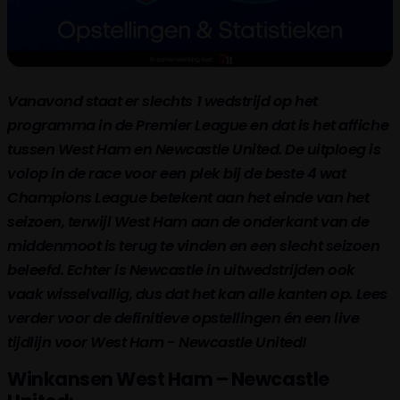
Vanavond staat er slechts 1 wedstrijd op het
programma in de Premier League en dat is het affiche
tussen West Ham en Newcastle United. De uitploeg is
volop in de race voor een plek bij de beste 4 wat
Champions League betekent aan het einde van het
seizoen, terwijl West Ham aan de onderkant van de
middenmoot is terug te vinden en een slecht seizoen
beleefd. Echter is Newcastle in uitwedstrijden ook
vaak wisselvallig, dus dat het kan alle kanten op. Lees
verder voor de definitieve opstellingen én een live
tijdlijn voor West Ham - Newcastle United!
Winkansen West Ham – Newcastle