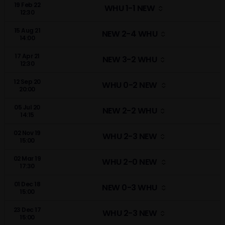
19 Feb 22
WHU 1-1 NEW
12:30
15 Aug 21
NEW 2-4 WHU
14:00
17 Apr 21
NEW 3-2 WHU
12:30
12 Sep 20
WHU 0-2 NEW
20:00
05 Jul 20
NEW 2-2 WHU
14:15
02 Nov 19
WHU 2-3 NEW
15:00
02 Mar 19
WHU 2-0 NEW
17:30
01 Dec 18
NEW 0-3 WHU
15:00
23 Dec 17
WHU 2-3 NEW
15:00