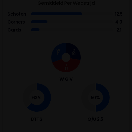
Gemiddeld Per Wedstrijd
S
-
-
-
88'
Longstaff
Schoten
12.5
Corners
4.0
-
-
-
S Tonali
Cards
2.1
O James
-
-
-
Scarles
W
D
11
10
-
-
-
T Livramento
L
17
-
-
-
M Kilman
W G V
L
-
-
-
65'
Paquetá
63%
50%
-
-
-
N Pope
-
-
-
A Wan-Bissaka
BTTS
O/U 2.5
K