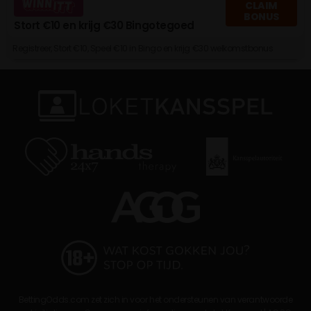
CLAIM
BONUS
Stort €10 en krijg €30 Bingotegoed
Registreer, Stort €10, Speel €10 in Bingo en krijg €30 welkomstbonus
BettingOdds.com zet zich in voor het ondersteunen van verantwoorde