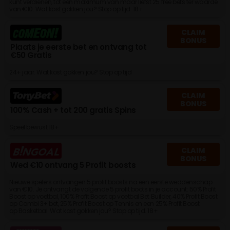
kunt verdienen, tot een maximum van maar liefst 25 free bets ter waarde
van €10. Wat kost gokken jou? Stop op tijd. 18+
CLAIM
BONUS
Plaats je eerste bet en ontvang tot
€50 Gratis
24+ jaar. Wat kost gokken jou? Stop op tijd
CLAIM
BONUS
100% Cash + tot 200 gratis Spins
Speel bewust 18+
CLAIM
BONUS
Wed €10 ontvang 5 Profit boosts
Nieuwe spelers ontvangen 5 profit boosts na een eerste weddenschap
van €10. Je ontvangt de volgende 5 profit boots in je account: 50% Profit
Boost op voetbal, 100% Profit Boost op voetbal Bet Builder, 40% Profit Boost
op Combi 3+ bet, 25% Profit Boost op Tennis en een 25% Profit Boost
op Basketbal. Wat kost gokken jou? Stop op tijd. 18+