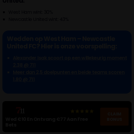
United:
West Ham wint: 30%
Newcastle United wint: 43%
Wedden op West Ham – Newcastle
United FC? Hier is onze voorspelling:
Alexander Isak scoort op een willekeurig moment
2.38 @ 711
Meer dan 2,5 doelpunten en beide teams scoren
1.80 @ 711
CLAIM
Wed €10 En Ontvang €77 Aan Free
BONUS
Bets