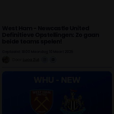
West Ham - Newcastle United
Definitieve Opstellingen: Zo gaan
beide teams spelen!
Geplaatst: 18:00 Maandag 10 Maart 2025
Door
Luca Zut