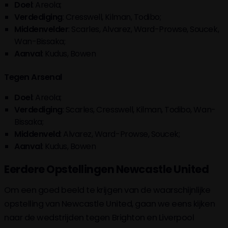
Doel
: Areola;
Verdediging
: Cresswell, Kilman, Todibo;
Middenvelder
: Scarles, Alvarez, Ward-Prowse, Soucek,
Wan-Bissaka;
Aanval
: Kudus, Bowen
Tegen Arsenal
Doel
: Areola;
Verdediging
: Scarles, Cresswell, Kilman, Todibo, Wan-
Bissaka;
Middenveld
: Alvarez, Ward-Prowse, Soucek;
Aanval
: Kudus, Bowen
Eerdere Opstellingen Newcastle United
Om een goed beeld te krijgen van de waarschijnlijke
opstelling van Newcastle United, gaan we eens kijken
naar de wedstrijden tegen Brighton en Liverpool