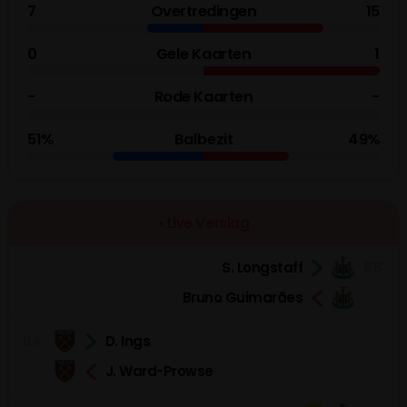
7
Overtredingen
15
0
Gele Kaarten
1
-
Rode Kaarten
-
51%
Balbezit
49%
• Live Verslag
S. Longstaff
88'
Bruno Guimarães
84'
D. Ings
J. Ward-Prowse