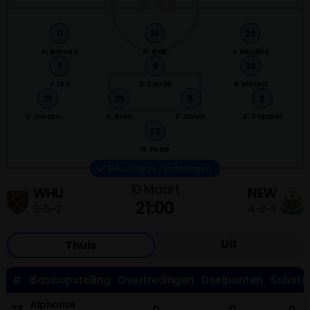
65'
Lucas Paquetá
T. Souček
11
14
23
H. Barnes
A. Isak
J. Murphy
Bruno Guimarães
63'
(0-1)
7
8
39
J. Lira
S. Tonali
B. Moura
21
33
5
2
V. Livramento
D. Burn
F. Schär
K. Trippier
22
N. Pope
Bevestigde Opstellingen
10 Maart
WHU
NEW
21:00
3-5-2
4-3-3
Uit
Thuis
#
Basisopstelling
Overtredingen
Doelpunten
Schote
Alphonse
23
0
0
0