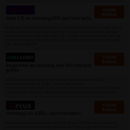
CLAIM
BONUS
Wed €10 en ontvang €50 aan free bets
Maak een account aan of log in op je account, Stort €10 of meer. Zet als
eerste weddenschap minimaal €10 in op een enkele of meervoudige
weddenschap (minimale odds: 1.8). Je krijgt automatisch een Free Bet
van €50 ongeacht de uitkomst van je weddenschap! Wat kost gokken
jou? Stop op tijd. 18+
CLAIM
BONUS
Registreer en ontvang een €10 Free bet
gratis
De €10 free bet kan vrij woeden ingezet op sportwedden. 50%
stortingsbonus (max. €100,-). Bonussen hebben
rondspeelvoorwaarden. Geld uit stortingen kan altijd worden uitbetaald.
Voorwaarden zijn van toepassing. Wat kost gokken jou? Stop op tijd.
CLAIM
BONUS
Ontvang tot €250,- aan free bets!
Ben jij een sportliefhebber én nieuw bij Circus? Profiteer dan van onze
welkomstbonus waarmee je jouw eerste storting voor 100% in free bets