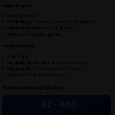
Tegen Brighton
Doel:
Dubravka;
Verdediging
: Livramento, Burn, Schar, Trippier;
Middenveld
: Joelinton, Tonali, Miley;
Aanval
: Gordon, Isak, Barnes
Tegen Liverpool
Doel:
Pope;
Verdediging
: Hall, Burn, Schar, Livramento;
Middenveld
: Tonali, Guimaraes, Gordon;
Aanval
: Willock, Wilson, Murphy
Gerelateerde artikelen