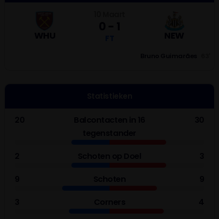
10 Maart
0 - 1
WHU
NEW
FT
Bruno Guimarães
63'
Statistieken
20
Balcontacten in 16
30
tegenstander
2
Schoten op Doel
3
9
Schoten
9
3
Corners
4