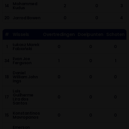
Mohammed
14
2
0
3
Kudus
20
Jarrod Bowen
0
0
4
#
Wissels
Overtredingen
Doelpunten
Schoten
Łukasz Marek
1
0
0
0
Fabiański
Evan Joe
34
1
0
1
Ferguson
Daniel
18
William John
0
0
0
Ings
Luís
Guilherme
17
0
0
0
Lira dos
Santos
Konstantinos
15
0
0
0
Mavropanos
Emerson