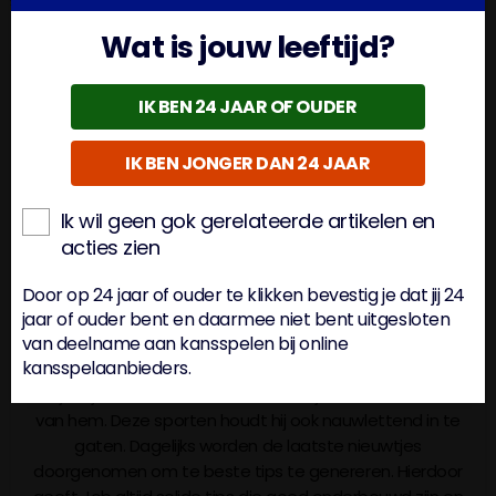
Wat is jouw leeftijd?
IK BEN 24 JAAR OF OUDER
Job Rouwhorst
IK BEN JONGER DAN 24 JAAR
Job houdt wel van een weddenschapje hier en daar.
Ik wil geen gok gerelateerde artikelen en
Daarom past Bettingodds perfect bij hem. Hij werkt al 4
acties zien
jaar als Content Creator in the business. Naast
Bettingodds schrijft hij ook nog voor zijn eigen project,
Door op 24 jaar of ouder te klikken bevestig je dat jij 24
jaar of ouder bent en daarmee niet bent uitgesloten
Gamblingdeals. Deze site is meer gefocust op casino. Job
van deelname aan kansspelen bij online
heeft over alles geschreven wat met online casino te
kansspelaanbieders.
maken heeft, maar ook veel over sportwedden. Het liefst
schrijft hij over voetbal en tennis, dit zijn ook twee hobbies
van hem. Deze sporten houdt hij ook nauwlettend in te
gaten. Dagelijks worden de laatste nieuwtjes
doorgenomen om te beste tips te genereren. Hierdoor