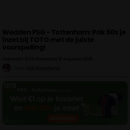
Wedden PSG - Tottenham: Pak 50x je
inzet bij TOTO met de juiste
voorspelling!
Geplaatst: 12:09 Woensdag 13 Augustus 2025
Door
Job Rouwhorst