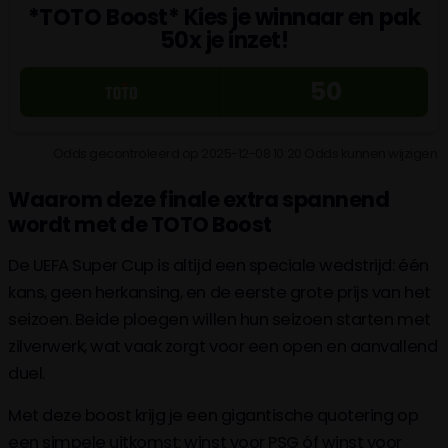
*TOTO Boost* Kies je winnaar en pak
50x je inzet!
50
Odds gecontroleerd op 2025-12-08 10:20 Odds kunnen wijzigen.
Waarom deze finale extra spannend
wordt met de TOTO Boost
De UEFA Super Cup is altijd een speciale wedstrijd: één
kans, geen herkansing, en de eerste grote prijs van het
seizoen. Beide ploegen willen hun seizoen starten met
zilverwerk, wat vaak zorgt voor een open en aanvallend
duel.
Met deze boost krijg je een gigantische quotering op
een simpele uitkomst: winst voor PSG óf winst voor