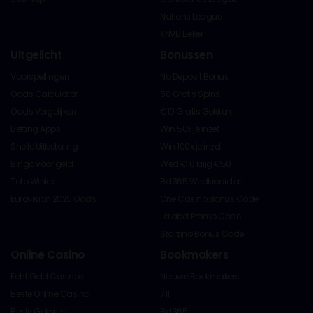
Nations League
KNVB Beker
Uitgelicht
Bonussen
Voorspellingen
No Deposit Bonus
Odds Calculator
50 Gratis Spins
Odds Vergelijken
€10 Gratis Gokken
Betting Apps
Win 50x je inzet
Snelle Uitbetaling
Win 100x je inzet
Bingo voor geld
Wed €10 krijg €50
Toto Winkel
Bet365 Wedkredieten
Eurovision 2025 Odds
One Casino Bonus Code
Lalabet Promo Code
Starzino Bonus Code
Online Casino
Bookmakers
Echt Geld Casinos
Nieuwe Bookmakers
Beste Online Casino
711
Beste Goksites
Bet365