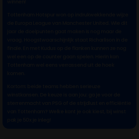
winnen!
Tottenham Hotspur won op indrukwekkende wijze
de Europa League van Manchester United. Wie dit
jaar de doelpunten gaat maken is nog maar de
vraag. Hoogstwaarschijnlijk staat Richarlison in de
finale. En met Kudus op de flanken kunnen ze nog
wel een op de counter gaan spelen. Hierin kan
Tottenham wel eens verrassend uit de hoek
komen.
Kortom: beide teams hebben serieuze
winstkansen. De keuze is aan jou: ga je voor de
sterrenmacht van PSG of de strijdlust en efficiëntie
van Tottenham? Welke kant je ook kiest, bij winst
pak je 50x je inleg!