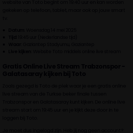
website van Toto begint om 19:40 uur en kan worden
gekeken op telefoon, tablet, maar ook op jouw smart
tv.
Datum
: Woensdag 14 mei 2025
Tijd
: 19:45 uur (Nederlandse tijd)
Waar
: Gaziantep Stadyumu, Gaziantep
Live kijken
: Website Toto middels online live stream
Gratis Online Live Stream Trabzonspor -
Galatasaray kijken bij Toto
Zoals gezegd is Toto de plek waar je een gratis online
live stream van de Turkse beker finale tussen
Trabzonspor en Galatasaray kunt kijken. De online live
stream start om 19:45 uur en je kijkt deze door in te
loggen bij Toto.
Je moet dus ingelogd zijn. Heb jij nog geen account?