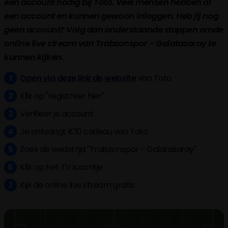
een account nodig bij Toto. Veel mensen hebben al
een account en kunnen gewoon inloggen. Heb jij nog
geen account? Volg dan onderstaande stappen omde
online live stream van Trabzonspor - Galatasaray te
kunnen kijken.
Open via deze link de website
van Toto
Klik op "registreer hier"
Verifieer je account
Je ontvangt €10 cadeau van Toto
Zoek de wedstrijd "Trabzonspor - Galatasaray"
Klik op het TV icoontje
Kijk de online live stream gratis