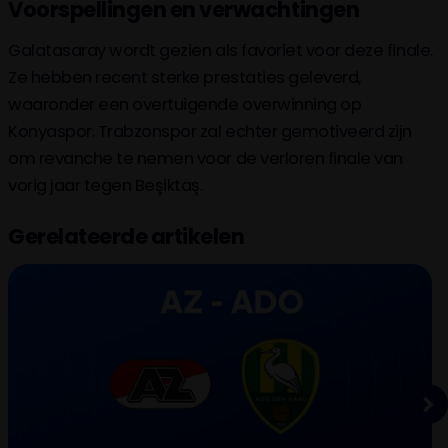
Voorspellingen en verwachtingen
Galatasaray wordt gezien als favoriet voor deze finale.
Ze hebben recent sterke prestaties geleverd,
waaronder een overtuigende overwinning op
Konyaspor. Trabzonspor zal echter gemotiveerd zijn
om revanche te nemen voor de verloren finale van
vorig jaar tegen Beşiktaş.
Gerelateerde artikelen
Next