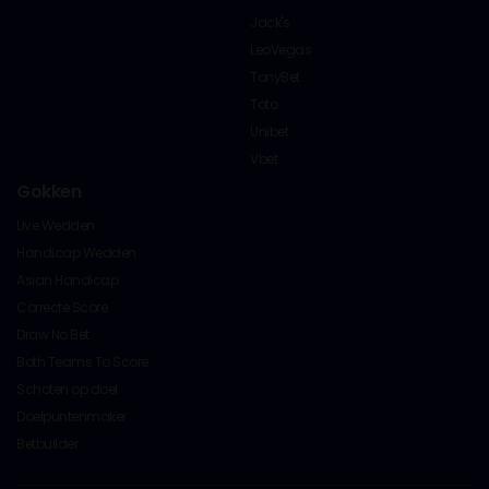
Jack's
LeoVegas
TonyBet
Toto
Unibet
Vbet
Gokken
Live Wedden
Handicap Wedden
Asian Handicap
Correcte Score
Draw No Bet
Both Teams To Score
Schoten op doel
Doelpuntenmaker
Betbuilder