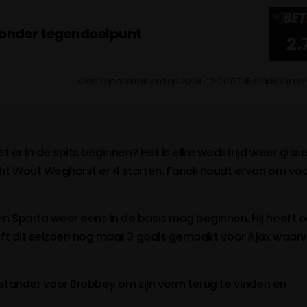
zonder tegendoelpunt
2.
Odds gecontroleerd op 2024-12-20 07:35 Odds kunnen 
t er in de spits beginnen? Het is elke wedstrijd weer giss
ht Wout Weghorst er 4 starten. Farioli houdt ervan om voo
en Sparta weer eens in de basis mag beginnen. Hij heeft 
eeft dit seizoen nog maar 3 goals gemaakt voor Ajax waar
genstander voor Brobbey om zijn vorm terug te vinden en