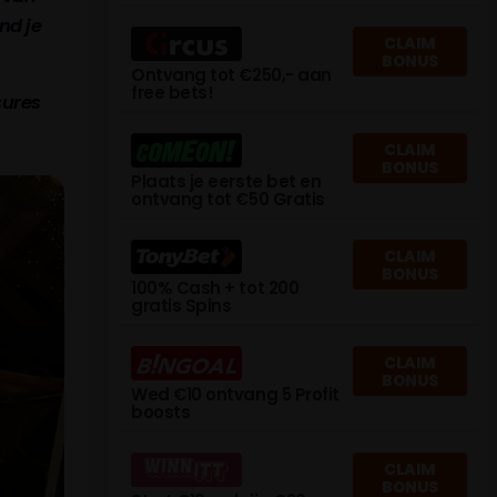
nd je
CLAIM
BONUS
Ontvang tot €250,- aan
free bets!
sures
CLAIM
BONUS
Plaats je eerste bet en
ontvang tot €50 Gratis
CLAIM
BONUS
100% Cash + tot 200
gratis Spins
CLAIM
BONUS
Wed €10 ontvang 5 Profit
boosts
CLAIM
BONUS