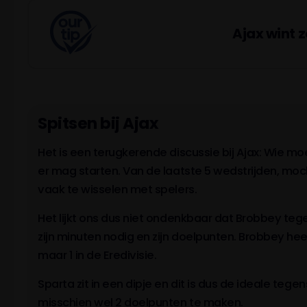
Ajax wint 
Spitsen bij Ajax
Het is een terugkerende discussie bij Ajax: Wie moe
er mag starten. Van de laatste 5 wedstrijden, moc
vaak te wisselen met spelers.
Het lijkt ons dus niet ondenkbaar dat Brobbey teg
zijn minuten nodig en zijn doelpunten. Brobbey h
maar 1 in de Eredivisie.
Sparta zit in een dipje en dit is dus de ideale te
misschien wel 2 doelpunten te maken.