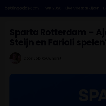
WK 2026
Live Voetbal Kijken
B
Sparta Rotterdam – Aj
Steijn en Farioli spelen
Door
Job Rouwhorst