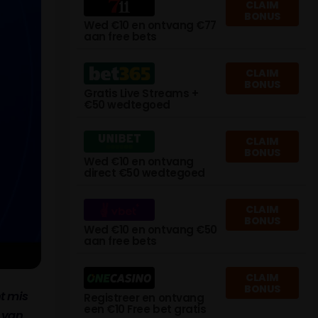
CLAIM
BONUS
Wed €10 en ontvang €77
aan free bets
CLAIM
BONUS
Gratis Live Streams +
€50 wedtegoed
CLAIM
BONUS
Wed €10 en ontvang
direct €50 wedtegoed
CLAIM
BONUS
Wed €10 en ontvang €50
aan free bets
CLAIM
BONUS
nt mis
Registreer en ontvang
een €10 Free bet gratis
t van