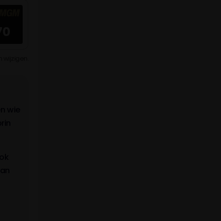
70
wijzigen.
en wie
rin
ook
van