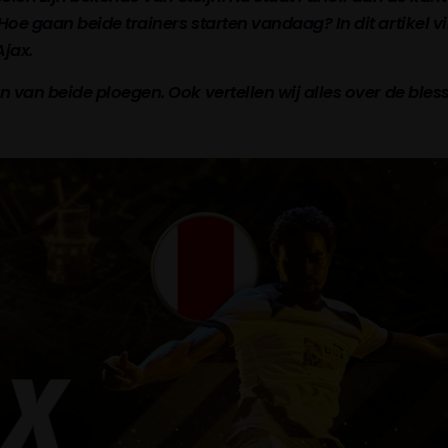
oe gaan beide trainers starten vandaag? In dit artikel vi
Ajax.
n van beide ploegen. Ook vertellen wij alles over de bles