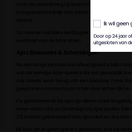
Over de ziekenboeg bij Sparta Rotterdam kunnen w
hoogstwaarschijnlijk niet inzetbaar zijn tegen Ajax 
Sparta.
Ik wil geen
Ze moeten wel Mike Eerdhuijzen missen door een sc
Door op 24 jaar of
wedstrijd aan de kant zitten.
uitgesloten van d
Ajax Blessures & Schorsingen
Na een lange periode van afwezigheid is Mika Godt
van de weinige Ajax-spelers die wél gevaarlijk is
ook alweer even terug van een blessure, maar daa
gesproken vooraan loopt in het druk zetten lijkt er
De geblesseerde bij Ajax zijn alleen maar langdur
meer weten dat ze überhaupt bij Ajax spelen. Den
2,5 maand geblesseerd aan zijn enkel en dus niet
Bij Ajax zijn er geen spelers geschorst, wat betek