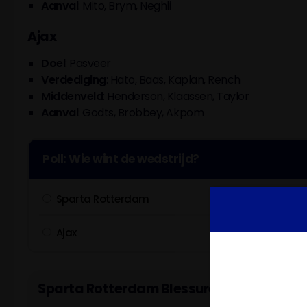
Aanval
: Mito, Brym, Neghli
Ajax
Doel
: Pasveer
Verdediging
: Hato, Baas, Kaplan, Rench
Middenveld
: Henderson, Klaassen, Taylor
Aanval
: Godts, Brobbey, Akpom
Poll: Wie wint de wedstrijd?
Sparta Rotterdam
Ajax
Sparta Rotterdam Blessures & Schorsing