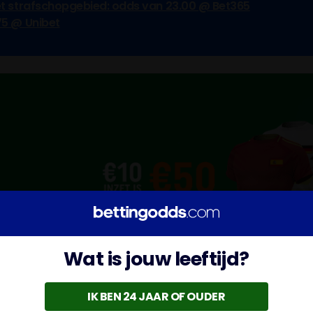
het strafschopgebied: odds van 23.00 @ Bet365
75 @ Unibet
Wat is jouw leeftijd?
IK BEN 24 JAAR OF OUDER
ij TOTO