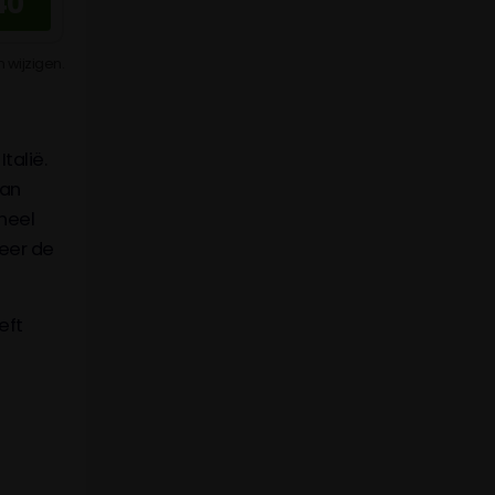
40
 wijzigen.
talië.
van
heel
keer de
eft