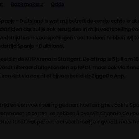
st
Bookmakers
Odds
anje - Duitsland is wat mij betreft de eerste echte krak
trijd en dat zul je ook terug zien in mijn voorspelling vo
wedstrijd is om voorspellingen voor te doen hebben wij t
strijd Spanje - Duitsland.
ld in de MHPArena in Stuttgart. De aftrap is 5 juli om 18
wordt uiteraard uitgezonden op NPO1, maar ook via Kana
 dan kan dat via nos.nl of bijvoorbeeld de ZiggoGo App.
ijd en een voorspelling gedaan, hoe lastig het ook is. Sp
weten neer te zetten. Ze hebben 3 overwinningen in de Pou
heeft het niet per se heel veel moeilijker gehad, maar he