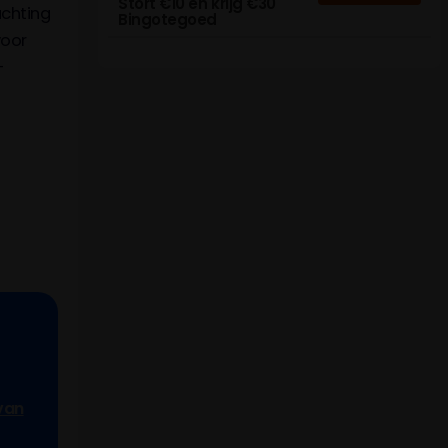
Stort €10 en krijg €30
achting
Bingotegoed
voor
–
van