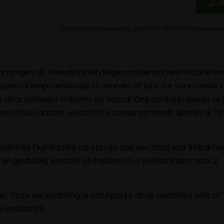
2.
Odds gecontroleerd op 2024-07-02 11:30 Odds kunnen
inningen uit 4 wedstrijden tegen onder andere Kroatië en I
Europees Kampioenschap te winnen dit jaar. De voorhoede 
n daar omheen Williams en Yamal. Ook achterin geven ze 
n in hun laatste wedstrijd. Voorderest heeft Spanje al 3 
dstrijd. Duitsland is na Spanje ook een land wat indruk he
f en geduldig voetbal. Ze hebben in 4 wedstrijden maar 2
en. Onze verwachting is dat Spanje deze wedstrijd wint of
e wedstrijd.