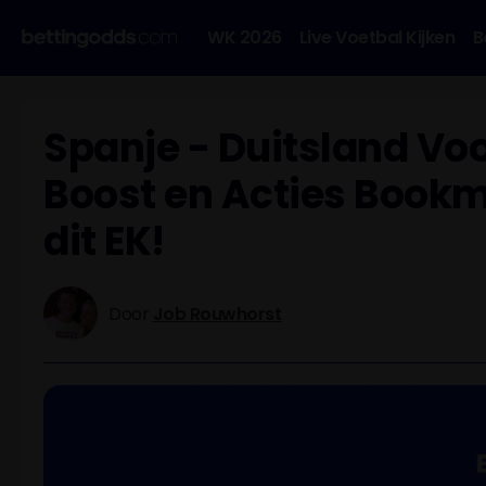
WK 2026
Live Voetbal Kijken
B
Spanje - Duitsland Voo
Boost en Acties Bookm
dit EK!
Door
Job Rouwhorst