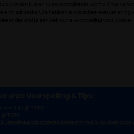
ijd zal worden tussen twee aanvallende teams. Onze verw
e eind zal trekken. Ze hebben er misschien een verlening 
Hieronder vind je een beknopte voorspelling voor Spanje 
e
r onze Voorspelling & Tips:
dds van 2.40 @ TOTO
82 @ TOTO
& Jamal Musiala schieten beide minimal 1x op doel: odds 