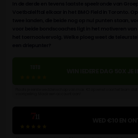
In de derde en tevens laatste speelronde van Groep 
Voetbalelftal elkaar in het BMO Field in Toronto. Op
twee landen, die beide nog op nul punten staan, voo
voor beide bondscoaches ligt in het motiveren van 
het toernooivervolg. Welke ploeg weet de teleurste
een driepunter?
WIN IEDERE DAG 50X JE 
Plaats je eerste weddenschap van max. €1 op winst voor het team dat ji
voorspelling. Maak een account aan!
WED €10 EN ON