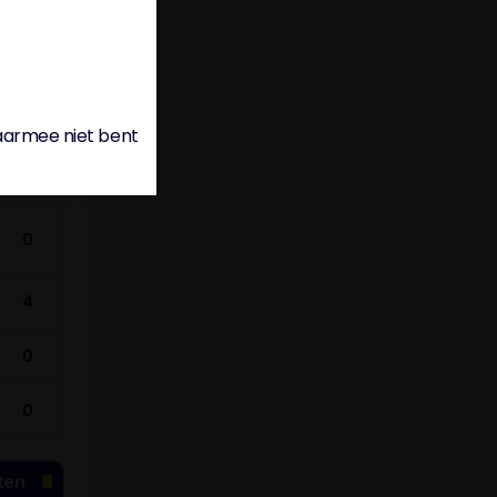
0
0
0
0
1
0
 daarmee niet bent
0
0
0
0
0
0
4
0
0
0
0
0
0
0
0
ten