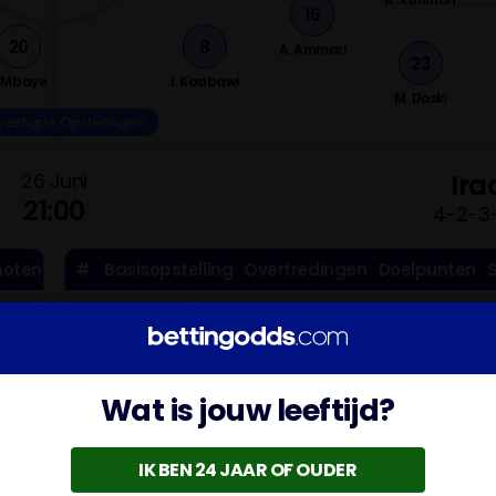
16
20
8
A. Ammari
23
. Mbaye
I. Kaabawi
M. Doski
vestigde Opstellingen
26 Juni
Ira
21:00
4-2-3-
hoten
#
Basisopstelling
Overtredingen
Doelpunten
0
0
0
Ahmed Basil
22
0
0
Fadhil Al Fadhli
1
0
0
Merchas Ghazi
23
2
0
Salih Doski
Wat is jouw leeftijd?
1
0
0
Akam Hashim
5
0
0
Rahman
2
1
0
IK BEN 24 JAAR OF OUDER
Rebin Ghareeb
2
Sulaka
1
0
1
0
0