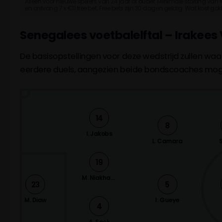
Alleen voor nieuwe spelers van 24 jaar of ouder. Minimale storting va
en ontvang 7 x €11 free bet. Free bets zijn 30 dagen geldig. Wat kost gokk
Senegalees voetbalelftal – Irakees 
De basisopstellingen voor deze wedstrijd zullen waar
eerdere duels, aangezien beide bondscoaches moge
14
8
I. Jakobs
L. Camara
19
M. Niakhaté
5
23
I. Gueye
M. Diaw
4
A. Seck