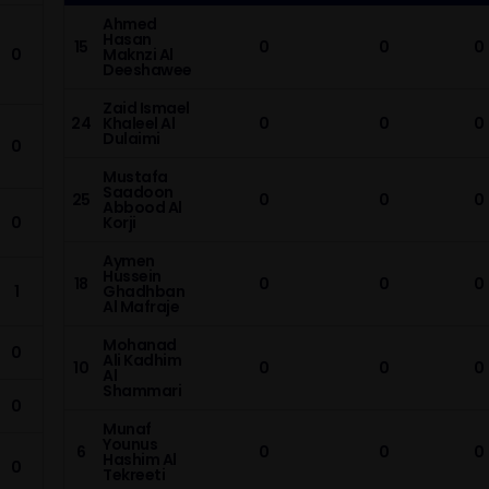
Ahmed
Hasan
15
0
0
0
0
0
Maknzi Al
Deeshawee
Zaid Ismael
24
Khaleel Al
0
0
0
Dulaimi
0
0
Mustafa
Saadoon
25
0
0
0
Abbood Al
0
0
Korji
Aymen
Hussein
18
0
0
0
1
0
Ghadhban
Al Mafraje
Mohanad
0
0
Ali Kadhim
10
0
0
0
Al
Shammari
0
0
Munaf
Younus
6
0
0
0
Hashim Al
0
0
Tekreeti