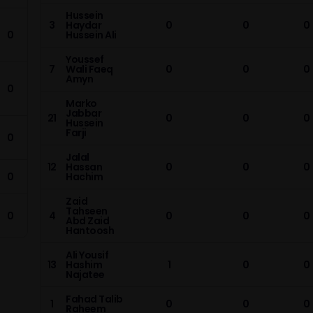
Hussein
3
Haydar
0
0
0
0
0
Hussein Ali
Youssef
7
Wali Faeq
0
0
0
Amyn
0
0
Marko
Jabbar
21
0
0
0
Hussein
Farji
0
0
Jalal
12
Hassan
0
0
0
0
0
Hachim
Zaid
Tahseen
0
0
4
0
0
0
Abd Zaid
Hantoosh
Ali Yousif
13
Hashim
1
0
0
Najatee
Fahad Talib
1
0
0
0
Raheem