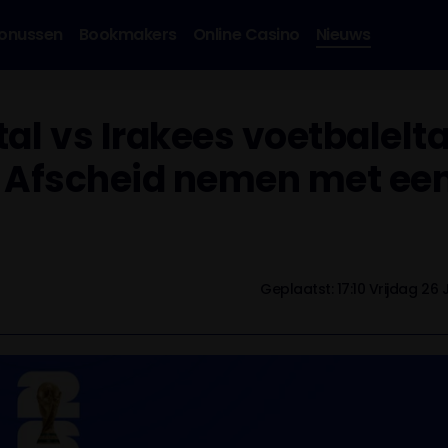
onussen
Bookmakers
Online Casino
Nieuws
al vs Irakees voetbalelta
n: Afscheid nemen met ee
Geplaatst: 17:10 Vrijdag 26 