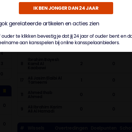
Adhamat
IK BEN JONGER DAN 24 JAAR
1
0
0
Frans Dhia Jirjis
26
2
0
Haddad
1
0
0
 gok gerelateerde artikelen en acties zien
Amir Fouad
16
Abboud Al
1
0
Ammari
 ouder te klikken bevestig je dat jij 24 jaar of ouder bent en
2
0
0
eelname aan kansspelen bij online kansspelaanbieders.
Zidane Aamar
14
0
0
Iqbal
4
0
0
Ibrahim Bayesh
3
0
8
0
Kamil Al
2
0
Kaabawi
0
0
0
Ali Jasim Elaibi Al
17
1
0
Tameemi
Ahmed Ihab
11
0
0
Ahmed
0
0
Ali Ibrahim Karim
9
0
0
Ali Al Hamadi
0
0
#
Wissels
Overtredingen
Doelpunten
Scho