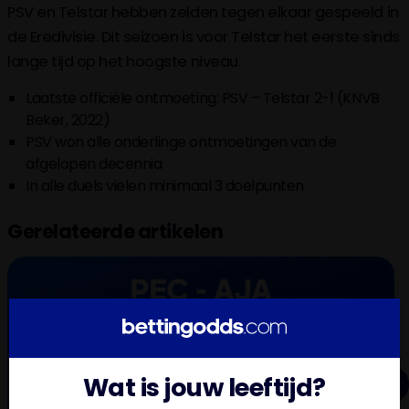
PSV en Telstar hebben zelden tegen elkaar gespeeld in
de Eredivisie. Dit seizoen is voor Telstar het eerste sinds
lange tijd op het hoogste niveau.
Laatste officiële ontmoeting: PSV – Telstar 2-1 (KNVB
Beker, 2022)
PSV won alle onderlinge ontmoetingen van de
afgelopen decennia
In alle duels vielen minimaal 3 doelpunten
Gerelateerde artikelen
Wat is jouw leeftijd?
Next