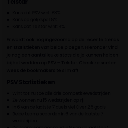
Telstar
Kans dat PSV wint: 88%
Kans op gelijkspel: 8%
Kans dat Telstar wint: 4%
Er wordt ook nog ingezoomd op de recente trends
en statistieken van beide ploegen. Hieronder vind
je nog een aantal leuke stats die je kunnen helpen
bij het wedden op PSV – Telstar. Check ze snel en
wees de bookmakers te slim af!
PSV Statistieken
Wint tot nu toe alle drie competitiewedstrijden
Ze wonnen nu 15 wedstrijden op rij
In 6 van de laatste 7 duels viel Over 2,5 goals
Beide teams scoorden in 6 van de laatste 7
wedstrijden
De score werd geopend in 8 van de laatste 10