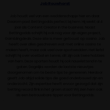
Job Rouwhorst
Job houdt wel van een weddenschapje hier en daar.
Daarom past Bettingodds perfect bij hem. Hij werkt al 4
jaar als Content Creator in the business. Naast
Bettingodds schrijft hij ook nog voor zijn eigen project,
Gamblingdeals. Deze site is meer gefocust op casino. Job
heeft over alles geschreven wat met online casino te
maken heeft, maar ook veel over sportwedden. Het liefst
schrijft hij over voetbal en tennis, dit zijn ook twee hobbies
van hem. Deze sporten houdt hij ook nauwlettend in te
gaten. Dagelijks worden de laatste nieuwtjes
doorgenomen om te beste tips te genereren. Hierdoor
geeft Job altijd solide tips die goed onderbouwd zijn en
onderzocht. Zijn expertise heeft ervoor gezorgd dat zijn
betting record flink in het groen staat! Wij zien hem ook
als een betrouwbare tipper voor Bettingodds.