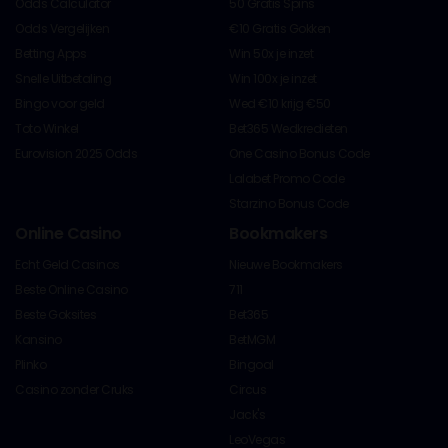
Odds Calculator
50 Gratis Spins
Odds Vergelijken
€10 Gratis Gokken
Betting Apps
Win 50x je inzet
Snelle Uitbetaling
Win 100x je inzet
Bingo voor geld
Wed €10 krijg €50
Toto Winkel
Bet365 Wedkredieten
Eurovision 2025 Odds
One Casino Bonus Code
Lalabet Promo Code
Starzino Bonus Code
Online Casino
Bookmakers
Echt Geld Casinos
Nieuwe Bookmakers
Beste Online Casino
711
Beste Goksites
Bet365
Kansino
BetMGM
Plinko
Bingoal
Casino zonder Cruks
Circus
Jack's
LeoVegas