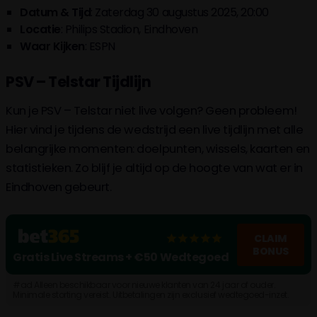
Datum & Tijd
: Zaterdag 30 augustus 2025, 20:00
Locatie
: Philips Stadion, Eindhoven
Waar
Kijken
: ESPN
PSV – Telstar Tijdlijn
Kun je PSV – Telstar niet live volgen? Geen probleem!
Hier vind je tijdens de wedstrijd een live tijdlijn met alle
belangrijke momenten: doelpunten, wissels, kaarten en
statistieken. Zo blijf je altijd op de hoogte van wat er in
Eindhoven gebeurt.
CLAIM
BONUS
Gratis Live Streams + €50 Wedtegoed
#ad Alleen beschikbaar voor nieuwe klanten van 24 jaar of ouder.
Minimale storting vereist. Uitbetalingen zijn exclusief wedtegoed-inzet.
Algemene voorwaarden, tijdslimieten en uitsluitingen geld. Wat kost
gokken jou? Stop op tijd. 18+, loketkansspel.nl