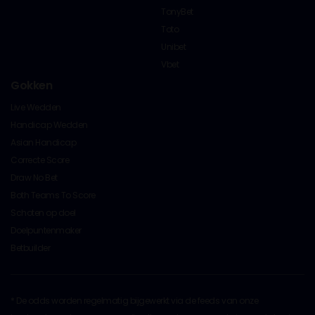
TonyBet
Toto
Unibet
Vbet
Gokken
Live Wedden
Handicap Wedden
Asian Handicap
Correcte Score
Draw No Bet
Both Teams To Score
Schoten op doel
Doelpuntenmaker
Betbuilder
* De odds worden regelmatig bijgewerkt via de feeds van onze