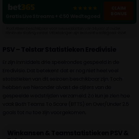
CLAIM
BONUS
Gratis Live Streams + €50 Wedtegoed
#ad Alleen beschikbaar voor nieuwe klanten van 24 jaar of ouder.
Minimale storting vereist. Uitbetalingen zijn exclusief wedtegoed-inzet.
Algemene voorwaarden, tijdslimieten en uitsluitingen geld. Wat kost
gokken jou? Stop op tijd. 18+, loketkansspel.nl
PSV – Telstar Statistieken Eredivisie
Er zijn inmiddels drie speelrondes gespeeld in de
Eredivisie. Dat betekent dat er nog niet heel veel
statistieken van dit seizoen beschikbaar zijn. Toch
hebben we hieronder alvast de cijfers van de
gespeelde wedstrijden verzameld. Zo kun je zien hoe
vaak Both Teams To Score (BTTS) en Over/Under 2.5
goals tot nu toe zijn voorgekomen.
Winkansen & Teamstatistieken PSV &