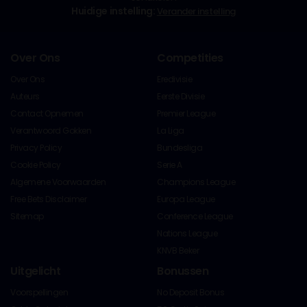
Huidige instelling:
Verander instelling
Over Ons
Competities
Over Ons
Eredivisie
Auteurs
Eerste Divisie
Contact Opnemen
Premier League
Verantwoord Gokken
La Liga
Privacy Policy
Bundesliga
Cookie Policy
Serie A
Algemene Voorwaarden
Champions League
Free Bets Disclaimer
Europa League
Sitemap
Conference League
Nations League
KNVB Beker
Uitgelicht
Bonussen
Voorspellingen
No Deposit Bonus