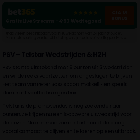
CLAIM
BONUS
Gratis Live Streams + €50 Wedtegoed
#ad Alleen beschikbaar voor nieuwe klanten van 24 jaar of ouder.
Minimale storting vereist. Uitbetalingen zijn exclusief wedtegoed-inzet.
Algemene voorwaarden, tijdslimieten en uitsluitingen geld. Wat kost
gokken jou? Stop op tijd. 18+, loketkansspel.nl
PSV – Telstar Wedstrijden & H2H
PSV startte uitstekend met 9 punten uit 3 wedstrijden
en wil de reeks voortzetten om ongeslagen te blijven.
Het team van Peter Bosz scoort makkelijk en speelt
dominant voetbal in eigen huis.
Telstar is de promovendus is nog zoekende naar
punten. Ze krijgen nu een loodzware uitwedstrijd voor
de kiezen. Na een moeizame start hoopt de ploeg
vooral compact te blijven en te loeren op een uitbraak.