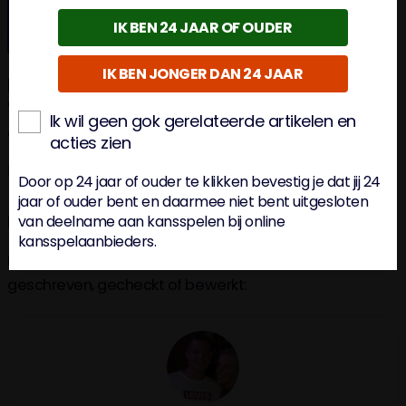
IK BEN 24 JAAR OF OUDER
IK BEN JONGER DAN 24 JAAR
PEC Zwolle vs Ajax Statistieken &
Voorspelling: Ajax op jacht naar
Ik wil geen gok gerelateerde artikelen en
eremetaal!
acties zien
Door
Job Rouwhorst
• 36 Minuut Geleden
Door op 24 jaar of ouder te klikken bevestig je dat jij 24
jaar of ouder bent en daarmee niet bent uitgesloten
De mensen achter deze pagina
van deelname aan kansspelen bij online
kansspelaanbieders.
De volgende BettingOdds Experts hebben deze pagina
geschreven, gecheckt of bewerkt: