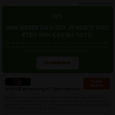
Advertentiedisclaimer
WIN IEDERE DAG 50X JE INZET! WED
€1 EN WIN €50 BIJ TOTO.
Plaats je eerste weddenschap van max. €1 op winst voor het team dat
jij denkt dat de eerstvolgende wedstrijd wint en win 50x je inleg bij een
goede voorspelling. Maak een account aan!
CLAIM BONUS
CLAIM
BONUS
Wed €10 en ontvang €77 aan free bets
Alleen voor nieuwe spelers van 24 jaar of ouder. Minimale storting van
€10 is vereist. Plaats €10 tegen odds van minimaal 1.50 (kwalificerende
weddenschap) en ontvang 7 x €11 free bet. Free bets zijn 30 dagen geldig.
Wat kost gokken jou? Stop op tijd, 18+