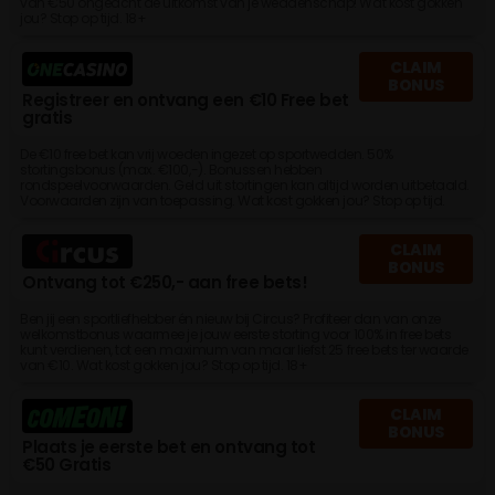
van €50 ongeacht de uitkomst van je weddenschap! Wat kost gokken
jou? Stop op tijd. 18+
CLAIM
BONUS
Registreer en ontvang een €10 Free bet
gratis
De €10 free bet kan vrij woeden ingezet op sportwedden. 50%
stortingsbonus (max. €100,-). Bonussen hebben
rondspeelvoorwaarden. Geld uit stortingen kan altijd worden uitbetaald.
Voorwaarden zijn van toepassing. Wat kost gokken jou? Stop op tijd.
CLAIM
BONUS
Ontvang tot €250,- aan free bets!
Ben jij een sportliefhebber én nieuw bij Circus? Profiteer dan van onze
welkomstbonus waarmee je jouw eerste storting voor 100% in free bets
kunt verdienen, tot een maximum van maar liefst 25 free bets ter waarde
van €10. Wat kost gokken jou? Stop op tijd. 18+
CLAIM
BONUS
Plaats je eerste bet en ontvang tot
€50 Gratis