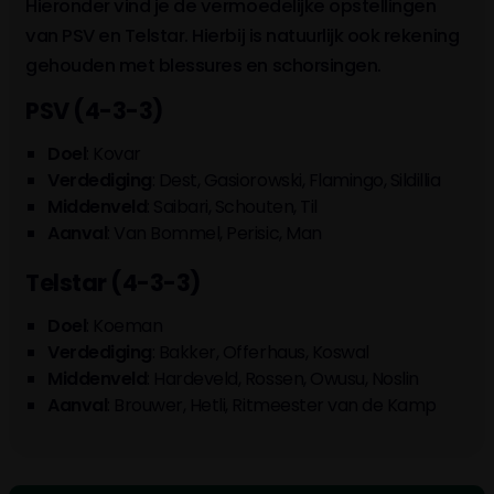
Hieronder vind je de vermoedelijke opstellingen
van PSV en Telstar. Hierbij is natuurlijk ook rekening
gehouden met blessures en schorsingen.
PSV (4-3-3)
Doel
: Kovar
Verdediging
: Dest, Gasiorowski, Flamingo, Sildillia
Middenveld
: Saibari, Schouten, Til
Aanval
: Van Bommel, Perisic, Man
Telstar (4-3-3)
Doel
: Koeman
Verdediging
: Bakker, Offerhaus, Koswal
Middenveld
: Hardeveld, Rossen, Owusu, Noslin
Aanval
: Brouwer, Hetli, Ritmeester van de Kamp