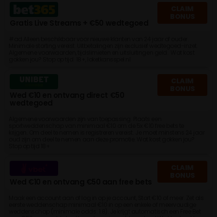
CLAIM
BONUS
Gratis Live Streams + €50 wedtegoed
#ad Alleen beschikbaar voor nieuwe klanten van 24 jaar of ouder.
Minimale storting vereist. Uitbetalingen zijn exclusief wedtegoed-inzet.
Algemene voorwaarden, tijdslimieten en uitsluitingen geld. Wat kost
gokken jou? Stop op tijd. 18+, loketkansspel.nl
CLAIM
BONUS
Wed €10 en ontvang direct €50
wedtegoed
Algemene voorwaarden zijn van toepassing. Plaats een
sportweddenschap van minimaal €10 om de 5x €10 free bets te
krijgen. Om deel te nemen is registreren vereist. Je moet minstens 24 jaar
oud zijn om deel te nemen aan deze promotie. Wat kost gokken jou?
Stop op tijd 18+
CLAIM
BONUS
Wed €10 en ontvang €50 aan free bets
Maak een account aan of log in op je account, Stort €10 of meer. Zet als
eerste weddenschap minimaal €10 in op een enkele of meervoudige
weddenschap (minimale odds: 1.8). Je krijgt automatisch een Free Bet