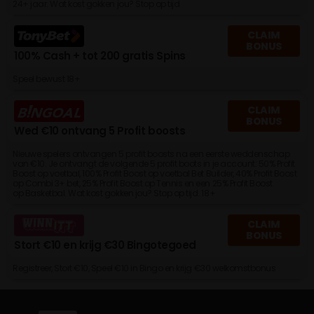
24+ jaar. Wat kost gokken jou? Stop op tijd
CLAIM
BONUS
100% Cash + tot 200 gratis Spins
Speel bewust 18+
CLAIM
BONUS
Wed €10 ontvang 5 Profit boosts
Nieuwe spelers ontvangen 5 profit boosts na een eerste weddenschap
van €10. Je ontvangt de volgende 5 profit boots in je account: 50% Profit
Boost op voetbal, 100% Profit Boost op voetbal Bet Builder, 40% Profit Boost
op Combi 3+ bet, 25% Profit Boost op Tennis en een 25% Profit Boost
op Basketbal. Wat kost gokken jou? Stop op tijd. 18+
CLAIM
BONUS
Stort €10 en krijg €30 Bingotegoed
Registreer, Stort €10, Speel €10 in Bingo en krijg €30 welkomstbonus