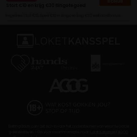
BONUS
Stort €10 en krijg €30 Bingotegoed
Registreer, Stort €10, Speel €10 in Bingo en krijg €30 welkomstbonus
BettingOdds.com zet zich in voor het ondersteunen van verantwoorde
gokinitiatieven - Ga voor meer informatie naar:
Loket Kansspel
|
AGOG