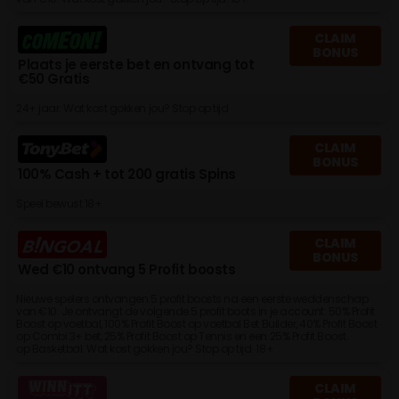
CLAIM
BONUS
Plaats je eerste bet en ontvang tot
€50 Gratis
24+ jaar. Wat kost gokken jou? Stop op tijd
CLAIM
BONUS
100% Cash + tot 200 gratis Spins
Speel bewust 18+
CLAIM
BONUS
Wed €10 ontvang 5 Profit boosts
Nieuwe spelers ontvangen 5 profit boosts na een eerste weddenschap
van €10. Je ontvangt de volgende 5 profit boots in je account: 50% Profit
Boost op voetbal, 100% Profit Boost op voetbal Bet Builder, 40% Profit Boost
op Combi 3+ bet, 25% Profit Boost op Tennis en een 25% Profit Boost
op Basketbal. Wat kost gokken jou? Stop op tijd. 18+
CLAIM