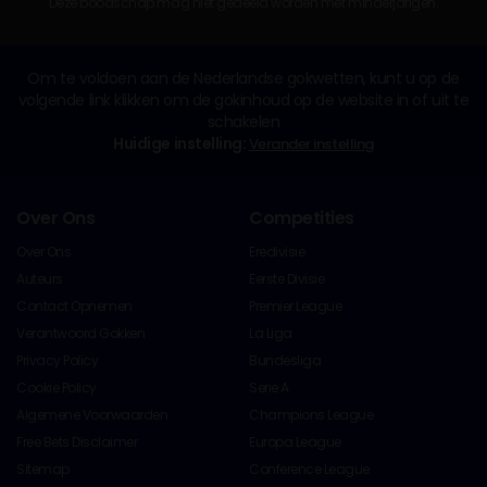
Deze boodschap mag niet gedeeld worden met minderjarigen.
Om te voldoen aan de Nederlandse gokwetten, kunt u op de
volgende link klikken om de gokinhoud op de website in of uit te
schakelen
Huidige instelling:
Verander instelling
Over Ons
Competities
Over Ons
Eredivisie
Auteurs
Eerste Divisie
Contact Opnemen
Premier League
Verantwoord Gokken
La Liga
Privacy Policy
Bundesliga
Cookie Policy
Serie A
Algemene Voorwaarden
Champions League
Free Bets Disclaimer
Europa League
Sitemap
Conference League