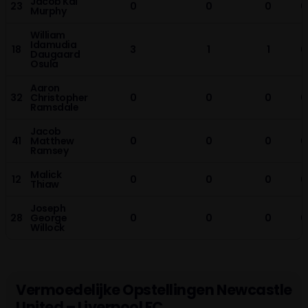
Jacob Kai
23
0
0
0
0
Murphy
William
Idamudia
18
3
1
1
0
Daugaard
Osula
Aaron
32
Christopher
0
0
0
0
Ramsdale
Jacob
41
Matthew
0
0
0
0
Ramsey
Malick
12
0
0
0
0
Thiaw
Joseph
28
George
0
0
0
0
Willock
Vermoedelijke Opstellingen Newcastle
United – Liverpool FC