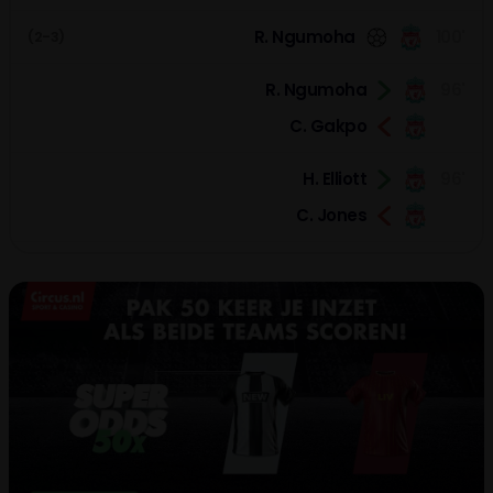
R. Ngumoha
100'
(2-3)
R. Ngumoha
96'
C. Gakpo
H. Elliott
96'
C. Jones
88'
W. Osula
(2-2)
C. Bradley
87'
81'
M. Thiaw
F. Schär
C. Bradley
80'