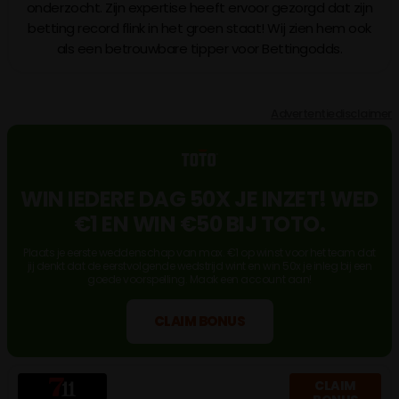
onderzocht. Zijn expertise heeft ervoor gezorgd dat zijn
betting record flink in het groen staat! Wij zien hem ook
als een betrouwbare tipper voor Bettingodds.
Advertentiedisclaimer
WIN IEDERE DAG 50X JE INZET! WED
€1 EN WIN €50 BIJ TOTO.
Plaats je eerste weddenschap van max. €1 op winst voor het team dat
jij denkt dat de eerstvolgende wedstrijd wint en win 50x je inleg bij een
goede voorspelling. Maak een account aan!
CLAIM BONUS
CLAIM