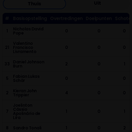
Uit
Thuis
#
Basisopstelling
Overtredingen
Doelpunten
Schote
Nicholas David
1
0
0
0
Pope
Valentino
21
Francisco
0
0
0
Livramento
Daniel Johnson
33
2
0
1
Burn
Fabian Lukas
5
0
0
0
Schär
Kieran John
2
4
0
0
Trippier
Joelinton
Cássio
7
1
0
1
Apolinário de
Lira
8
Sandro Tonali
1
0
2