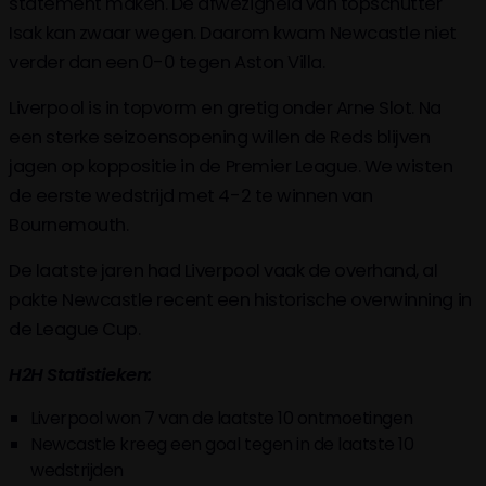
statement maken. De afwezigheid van topschutter
Isak kan zwaar wegen. Daarom kwam Newcastle niet
verder dan een 0-0 tegen Aston Villa.
Liverpool is in topvorm en gretig onder Arne Slot. Na
een sterke seizoensopening willen de Reds blijven
jagen op koppositie in de Premier League. We wisten
de eerste wedstrijd met 4-2 te winnen van
Bournemouth.
De laatste jaren had Liverpool vaak de overhand, al
pakte Newcastle recent een historische overwinning in
de League Cup.
H2H Statistieken:
Liverpool won 7 van de laatste 10 ontmoetingen
Newcastle kreeg een goal tegen in de laatste 10
wedstrijden