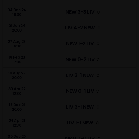
04 Dec 24
NEW 3-3 LIV
19:30
01 Jan 24
LIV 4-2 NEW
20:00
27 Aug 23
NEW 1-2 LIV
16:30
18 Feb 23
NEW 0-2 LIV
17:30
31 Aug 22
LIV 2-1 NEW
20:00
30 Apr 22
NEW 0-1 LIV
12:30
16 Dec 21
LIV 3-1 NEW
20:00
24 Apr 21
LIV 1-1 NEW
12:30
30 Dec 20
NEW 0-0 LIV