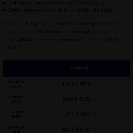
In 4 van de laatste 5 duels viel Over 2,5 goals
Beide teams scoorden in 4 van de laatste 5 duels
Hieronder kun je nog de laatste wedstrijden vinden
tussen Newcastle United en Liverpool. Je kunt per
wedstrijd het scoreverloop en de doelpuntenmakers
checken.
Wedstrijd
31 Jan 26
LIV 4-1 NEW
20:00
25 Aug 25
NEW 2-3 LIV
20:00
16 Mar 25
LIV 1-2 NEW
16:30
26 Feb 25
LIV 2-0 NEW
20:15