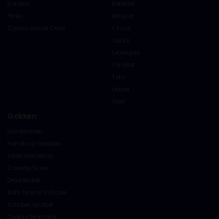
Kansino
BetMGM
Plinko
Bingoal
Casino zonder Cruks
Circus
Jack's
LeoVegas
TonyBet
Toto
Unibet
Vbet
Gokken
Live Wedden
Handicap Wedden
Asian Handicap
Correcte Score
Draw No Bet
Both Teams To Score
Schoten op doel
Doelpuntenmaker