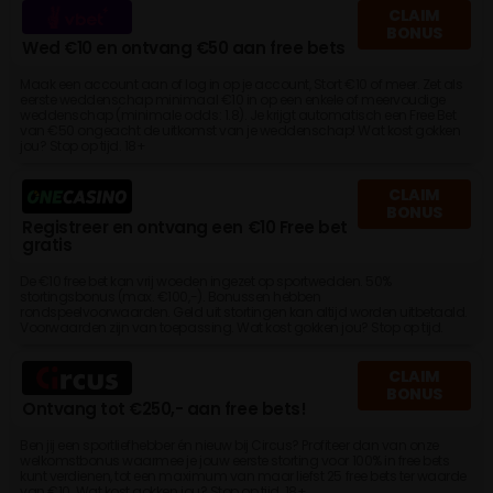
CLAIM
BONUS
Wed €10 en ontvang €50 aan free bets
Maak een account aan of log in op je account, Stort €10 of meer. Zet als
eerste weddenschap minimaal €10 in op een enkele of meervoudige
weddenschap (minimale odds: 1.8). Je krijgt automatisch een Free Bet
van €50 ongeacht de uitkomst van je weddenschap! Wat kost gokken
jou? Stop op tijd. 18+
CLAIM
BONUS
Registreer en ontvang een €10 Free bet
gratis
De €10 free bet kan vrij woeden ingezet op sportwedden. 50%
stortingsbonus (max. €100,-). Bonussen hebben
rondspeelvoorwaarden. Geld uit stortingen kan altijd worden uitbetaald.
Voorwaarden zijn van toepassing. Wat kost gokken jou? Stop op tijd.
CLAIM
BONUS
Ontvang tot €250,- aan free bets!
Ben jij een sportliefhebber én nieuw bij Circus? Profiteer dan van onze
welkomstbonus waarmee je jouw eerste storting voor 100% in free bets
kunt verdienen, tot een maximum van maar liefst 25 free bets ter waarde
van €10. Wat kost gokken jou? Stop op tijd. 18+