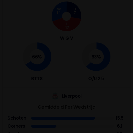
W
D
14
7
L
17
W G V
66%
63%
BTTS
O/U 2.5
Liverpool
Gemiddeld Per Wedstrijd
Schoten
15.5
Corners
6.1