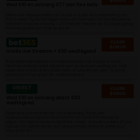
BONUS
Wed €10 en ontvang €77 aan free bets
Alleen voor nieuwe spelers van 24 jaar of ouder. Minimale storting van
€10 is vereist. Plaats €10 tegen odds van minimaal 1.50 (kwalificerende
weddenschap) en ontvang 7 x €11 free bet. Free bets zijn 30 dagen geldig.
Wat kost gokken jou? Stop op tijd, 18+
CLAIM
BONUS
Gratis Live Streams + €50 wedtegoed
#ad Alleen beschikbaar voor nieuwe klanten van 24 jaar of ouder.
Minimale storting vereist. Uitbetalingen zijn exclusief wedtegoed-inzet.
Algemene voorwaarden, tijdslimieten en uitsluitingen geld. Wat kost
gokken jou? Stop op tijd. 18+, loketkansspel.nl
CLAIM
BONUS
Wed €10 en ontvang direct €50
wedtegoed
Algemene voorwaarden zijn van toepassing. Plaats een
sportweddenschap van minimaal €10 om de 5x €10 free bets te
krijgen. Om deel te nemen is registreren vereist. Je moet minstens 24 jaar
oud zijn om deel te nemen aan deze promotie. Wat kost gokken jou?
Stop op tijd 18+