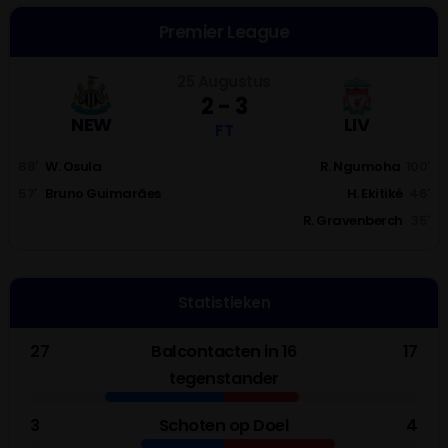
Premier League
25 Augustus
2 - 3
NEW
LIV
FT
88'
W. Osula
R. Ngumoha
100'
57'
Bruno Guimarães
H. Ekitiké
46'
R. Gravenberch
35'
Statistieken
27
Balcontacten in 16
17
tegenstander
3
Schoten op Doel
4