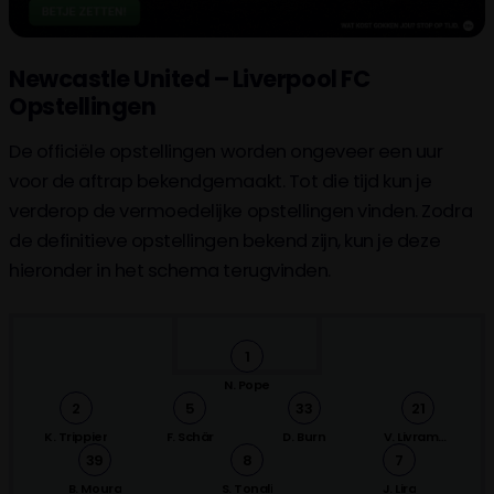
F. Wirtz
F. Chiesa
80'
Newcastle United – Liverpool FC
H. Ekitiké
Opstellingen
76'
J. Ramsey
De officiële opstellingen worden ongeveer een uur
voor de aftrap bekendgemaakt. Tot die tijd kun je
Joelinton
verderop de vermoedelijke opstellingen vinden. Zodra
76'
L. Hall
de definitieve opstellingen bekend zijn, kun je deze
hieronder in het schema terugvinden.
K. Trippier
76'
W. Osula
1
H. Barnes
N. Pope
2
5
33
21
66'
L. Miley
K. Trippier
F. Schär
D. Burn
V. Livramento
S. Tonali
39
8
7
B. Moura
S. Tonali
J. Lira