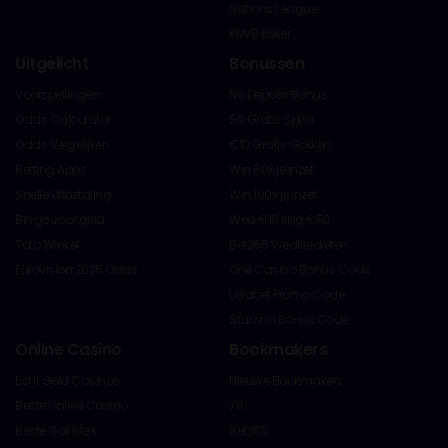
Nations League
KNVB Beker
Uitgelicht
Bonussen
Voorspellingen
No Deposit Bonus
Odds Calculator
50 Gratis Spins
Odds Vergelijken
€10 Gratis Gokken
Betting Apps
Win 50x je inzet
Snelle Uitbetaling
Win 100x je inzet
Bingo voor geld
Wed €10 krijg €50
Toto Winkel
Bet365 Wedkredieten
Eurovision 2025 Odds
One Casino Bonus Code
Lalabet Promo Code
Starzino Bonus Code
Online Casino
Bookmakers
Echt Geld Casinos
Nieuwe Bookmakers
Beste Online Casino
711
Beste Goksites
Bet365