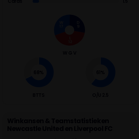
Cards
1.5
W
D
17
9
L
12
W G V
68%
61%
BTTS
O/U 2.5
Winkansen & Teamstatistieken
Newcastle United en Liverpool FC