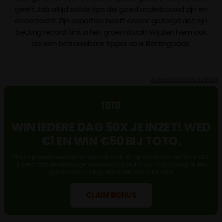
geeft Job altijd solide tips die goed onderbouwd zijn en
onderzocht. Zijn expertise heeft ervoor gezorgd dat zijn
betting record flink in het groen staat! Wij zien hem ook
als een betrouwbare tipper voor Bettingodds.
Advertentiedisclaimer
WIN IEDERE DAG 50X JE INZET! WED
€1 EN WIN €50 BIJ TOTO.
Plaats je eerste weddenschap van max. €1 op winst voor het team dat
jij denkt dat de eerstvolgende wedstrijd wint en win 50x je inleg bij een
goede voorspelling. Maak een account aan!
CLAIM BONUS