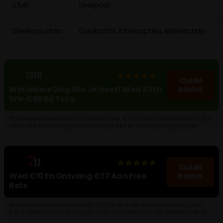
Club
Liverpool
Sterke punten
Duelkracht, intercepties, leiderschap
CLAIM
Win Iedere Dag 50x Je Inzet! Wed €1 En
BONUS
Win €50 Bij Toto.
Plaats je eerste weddenschap van max. €1 op winst voor het team dat jij
denkt dat de eerstvolgende wedstrijd wint en win 50x je inleg bij een
goede voorspelling. Maak een account aan!
CLAIM
Wed €10 En Ontvang €77 Aan Free
BONUS
Bets
Alleen voor nieuwe spelers van 24 jaar of ouder. Minimale storting van
€10 is vereist. Plaats €10 tegen odds van minimaal 1.50 (kwalificerende
weddenschap) en ontvang 7 x €11 free bet. Free bets zijn 30 dagen geldig.