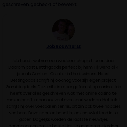
geschreven, gecheckt of bewerkt:
Job Rouwhorst
Job houdt wel van een weddenschapje hier en daar.
Daarom past Bettingodds perfect bij hem. Hij werkt al 4
jaar als Content Creator in the business. Naast
Bettingodds schrijft hij ook nog voor zijn eigen project,
Gamblingdeals. Deze site is meer gefocust op casino. Job
heeft over alles geschreven wat met online casino te
maken heeft, maar ook veel over sportwedden. Het liefst
schrijft hij over voetbal en tennis, dit zijn ook twee hobbies
van hem. Deze sporten houdt hij ook nauwlettend in te
gaten. Dagelijks worden de laatste nieuwtjes
doorgenomen om te beste tips te genereren. Hierdoor