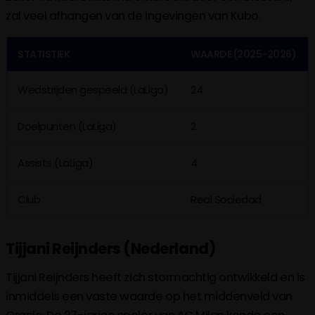
zal veel afhangen van de ingevingen van Kubo.
STATISTIEK
WAARDE (2025-2026)
Wedstrijden gespeeld (LaLiga)
24
Doelpunten (LaLiga)
2
Assists (LaLiga)
4
Club
Real Sociedad
Tijjani Reijnders (Nederland)
Tijjani Reijnders heeft zich stormachtig ontwikkeld en is
inmiddels een vaste waarde op het middenveld van