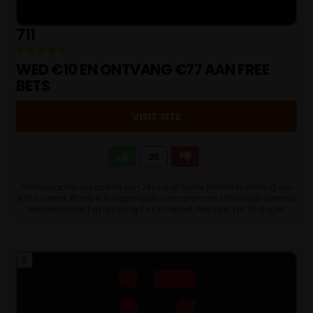
711
WED €10 EN ONTVANG €77 AAN FREE
BETS
VISIT SITE
20
Alleen voor nieuwe spelers van 24 jaar of ouder. Minimale storting van
€10 is vereist. Plaats €10 tegen odds van minimaal 1.50 (kwalificerende
weddenschap) en ontvang 7 x €11 free bet. Free bets zijn 30 dagen
geldig. Wat kost gokken jou? Stop op tijd, 18+
3