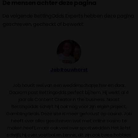
De mensen achter deze pagina
De volgende BettingOdds Experts hebben deze pagina
geschreven, gecheckt of bewerkt:
Job Rouwhorst
Job houdt wel van een weddenschapje hier en daar.
Daarom past Bettingodds perfect bij hem. Hij werkt al 4
jaar als Content Creator in the business. Naast
Bettingodds schrijft hij ook nog voor zijn eigen project,
Gamblingdeals. Deze site is meer gefocust op casino. Job
heeft over alles geschreven wat met online casino te
maken heeft, maar ook veel over sportwedden. Het liefst
schrijft hij over voetbal en tennis, dit zijn ook twee hobbies