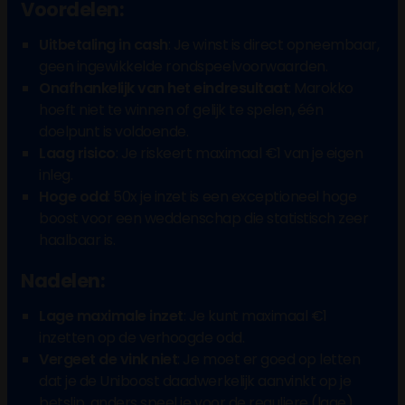
Voordelen:
Uitbetaling in cash
: Je winst is direct opneembaar,
geen ingewikkelde rondspeelvoorwaarden.
Onafhankelijk van het eindresultaat
: Marokko
hoeft niet te winnen of gelijk te spelen, één
doelpunt is voldoende.
Laag risico
: Je riskeert maximaal €1 van je eigen
inleg.
Hoge odd
: 50x je inzet is een exceptioneel hoge
boost voor een weddenschap die statistisch zeer
haalbaar is.
Nadelen:
Lage maximale inzet
: Je kunt maximaal €1
inzetten op de verhoogde odd.
Vergeet de vink niet
: Je moet er goed op letten
dat je de Uniboost daadwerkelijk aanvinkt op je
betslip, anders speel je voor de reguliere (lage)