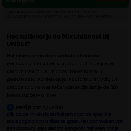
Wedtegoed
Algemene voorwaarden zijn van toepassing. Plaats een
sportweddenschap van minimaal €10 om de 5x €10 free bets te
krijgen. Om deel te nemen is registreren vereist. Je moet minstens 24 jaar
oud zijn om deel te nemen aan deze promotie. Wat kost gokken jou?
Stop op tijd 18+
Hoe activeer je de 50x Uniboost bij
Unibet?
Het claimen van deze welkomstbonus is
eenvoudig, maar het is cruciaal dat je de juiste
stappen volgt. De Uniboost moet namelijk
geactiveerd worden op je wedformulier. Volg dit
stappenplan om er zeker van te zijn dat je de 50x
boost succesvol inzet.
Meld je aan bij Unibet
Klik op de link in dit artikel om naar de speciale
actiepagina van Unibet te gaan. Het aanmaken van
een account kost slechts een paar minuten. Vul je