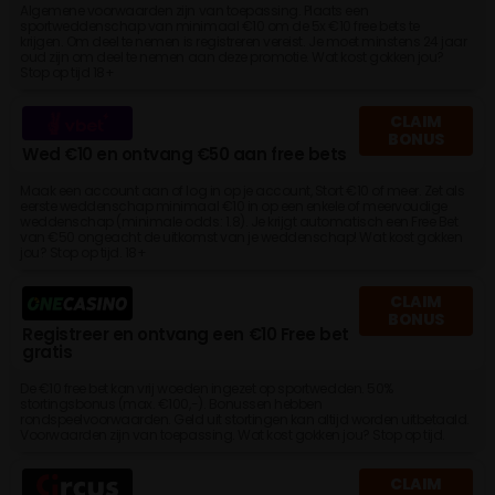
Algemene voorwaarden zijn van toepassing. Plaats een
sportweddenschap van minimaal €10 om de 5x €10 free bets te
krijgen. Om deel te nemen is registreren vereist. Je moet minstens 24 jaar
oud zijn om deel te nemen aan deze promotie. Wat kost gokken jou?
Stop op tijd 18+
CLAIM
BONUS
Wed €10 en ontvang €50 aan free bets
Maak een account aan of log in op je account, Stort €10 of meer. Zet als
eerste weddenschap minimaal €10 in op een enkele of meervoudige
weddenschap (minimale odds: 1.8). Je krijgt automatisch een Free Bet
van €50 ongeacht de uitkomst van je weddenschap! Wat kost gokken
jou? Stop op tijd. 18+
CLAIM
BONUS
Registreer en ontvang een €10 Free bet
gratis
De €10 free bet kan vrij woeden ingezet op sportwedden. 50%
stortingsbonus (max. €100,-). Bonussen hebben
rondspeelvoorwaarden. Geld uit stortingen kan altijd worden uitbetaald.
Voorwaarden zijn van toepassing. Wat kost gokken jou? Stop op tijd.
CLAIM