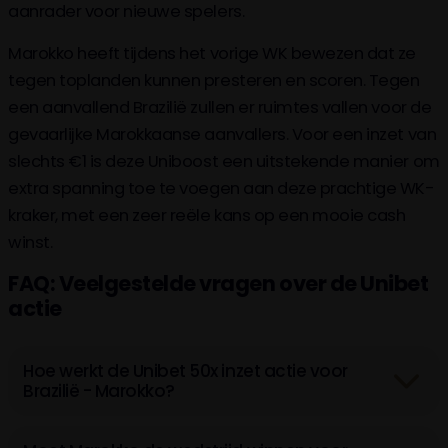
aanrader voor nieuwe spelers.
Marokko heeft tijdens het vorige WK bewezen dat ze
tegen toplanden kunnen presteren en scoren. Tegen
een aanvallend Brazilië zullen er ruimtes vallen voor de
gevaarlijke Marokkaanse aanvallers. Voor een inzet van
slechts €1 is deze Uniboost een uitstekende manier om
extra spanning toe te voegen aan deze prachtige WK-
kraker, met een zeer reële kans op een mooie cash
winst.
FAQ: Veelgestelde vragen over de Unibet
actie
Hoe werkt de Unibet 50x inzet actie voor
Brazilië - Marokko?