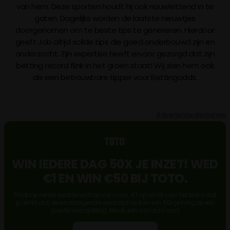
van hem. Deze sporten houdt hij ook nauwlettend in te
gaten. Dagelijks worden de laatste nieuwtjes
doorgenomen om te beste tips te genereren. Hierdoor
geeft Job altijd solide tips die goed onderbouwd zijn en
onderzocht. Zijn expertise heeft ervoor gezorgd dat zijn
betting record flink in het groen staat! Wij zien hem ook
als een betrouwbare tipper voor Bettingodds.
Advertentiedisclaimer
WIN IEDERE DAG 50X JE INZET! WED
€1 EN WIN €50 BIJ TOTO.
Plaats je eerste weddenschap van max. €1 op winst voor het team dat
jij denkt dat de eerstvolgende wedstrijd wint en win 50x je inleg bij een
goede voorspelling. Maak een account aan!