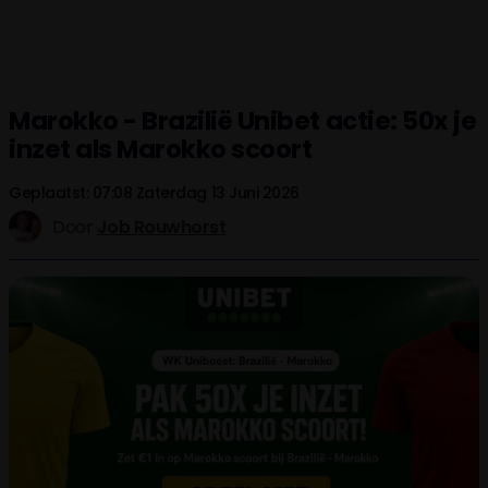
Marokko - Brazilië Unibet actie: 50x je
inzet als Marokko scoort
Geplaatst: 07:08 Zaterdag 13 Juni 2026
Door
Job Rouwhorst