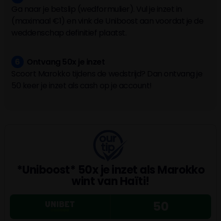
Ga naar je betslip (wedformulier). Vul je inzet in
(maximaal €1) en vink de Uniboost aan voordat je de
weddenschap definitief plaatst.
Ontvang 50x je inzet
Scoort Marokko tijdens de wedstrijd? Dan ontvang je
50 keer je inzet als cash op je account!
*Uniboost* 50x je inzet als Marokko
wint van Haïti!
50