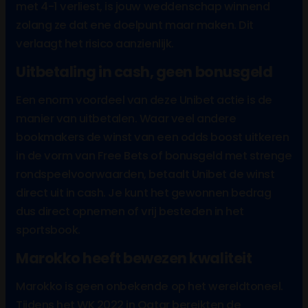
met 4-1 verliest, is jouw weddenschap winnend
zolang ze dat ene doelpunt maar maken. Dit
verlaagt het risico aanzienlijk.
Uitbetaling in cash, geen bonusgeld
Een enorm voordeel van deze Unibet actie is de
manier van uitbetalen. Waar veel andere
bookmakers de winst van een odds boost uitkeren
in de vorm van Free Bets of bonusgeld met strenge
rondspeelvoorwaarden, betaalt Unibet de winst
direct uit in cash. Je kunt het gewonnen bedrag
dus direct opnemen of vrij besteden in het
sportsbook.
Marokko heeft bewezen kwaliteit
Marokko is geen onbekende op het wereldtoneel.
Tijdens het WK 2022 in Qatar bereikten de