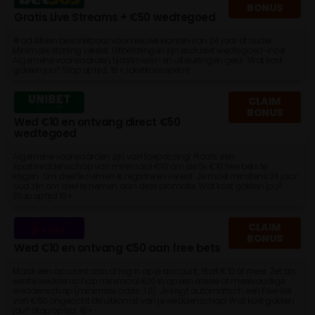
BONUS
Gratis Live Streams + €50 wedtegoed
#ad Alleen beschikbaar voor nieuwe klanten van 24 jaar of ouder.
Minimale storting vereist. Uitbetalingen zijn exclusief wedtegoed-inzet.
Algemene voorwaarden, tijdslimieten en uitsluitingen geld. Wat kost
gokken jou? Stop op tijd. 18+, loketkansspel.nl
CLAIM
BONUS
Wed €10 en ontvang direct €50
wedtegoed
Algemene voorwaarden zijn van toepassing. Plaats een
sportweddenschap van minimaal €10 om de 5x €10 free bets te
krijgen. Om deel te nemen is registreren vereist. Je moet minstens 24 jaar
oud zijn om deel te nemen aan deze promotie. Wat kost gokken jou?
Stop op tijd 18+
CLAIM
BONUS
Wed €10 en ontvang €50 aan free bets
Maak een account aan of log in op je account, Stort €10 of meer. Zet als
eerste weddenschap minimaal €10 in op een enkele of meervoudige
weddenschap (minimale odds: 1.8). Je krijgt automatisch een Free Bet
van €50 ongeacht de uitkomst van je weddenschap! Wat kost gokken
jou? Stop op tijd. 18+