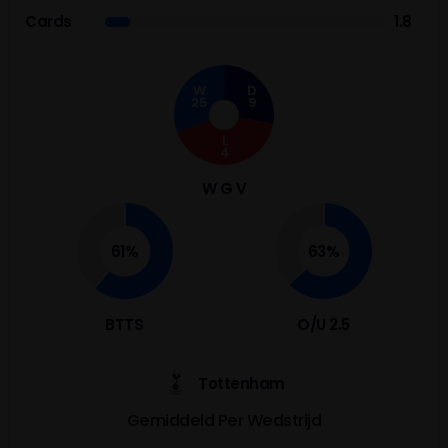
Cards
1.8
W
D
25
9
L
4
W G V
61%
63%
BTTS
O/U 2.5
Tottenham
Gemiddeld Per Wedstrijd