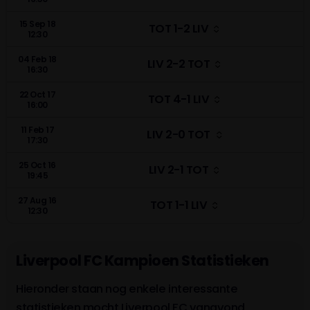
15 Sep 18
TOT 1-2 LIV
12:30
04 Feb 18
LIV 2-2 TOT
16:30
22 Oct 17
TOT 4-1 LIV
16:00
11 Feb 17
LIV 2-0 TOT
17:30
25 Oct 16
LIV 2-1 TOT
19:45
27 Aug 16
TOT 1-1 LIV
12:30
Liverpool FC Kampioen Statistieken
Hieronder staan nog enkele interessante
statistieken mocht Liverpool FC vanavond