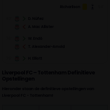
Richarlison
94'
83'
D. Núñez
A. Mac Allister
76'
W. Endō
T. Alexander-Arnold
76'
H. Elliott
L. Díaz
Liverpool FC – Tottenham Definitieve
Opstellingen
D. Udogie
69'
(5-1)
Eigen Doelpunt
Hieronder staan de definitieve opstellingen van
W. Odobert
68'
Liverpool FC - Tottenham!
M. Tel