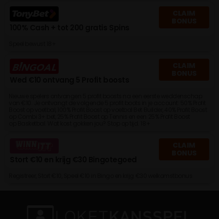
CLAIM
BONUS
100% Cash + tot 200 gratis Spins
Speel bewust 18+
CLAIM
BONUS
Wed €10 ontvang 5 Profit boosts
Nieuwe spelers ontvangen 5 profit boosts na een eerste weddenschap
van €10. Je ontvangt de volgende 5 profit boots in je account: 50% Profit
Boost op voetbal, 100% Profit Boost op voetbal Bet Builder, 40% Profit Boost
op Combi 3+ bet, 25% Profit Boost op Tennis en een 25% Profit Boost
op Basketbal. Wat kost gokken jou? Stop op tijd. 18+
CLAIM
BONUS
Stort €10 en krijg €30 Bingotegoed
Registreer, Stort €10, Speel €10 in Bingo en krijg €30 welkomstbonus