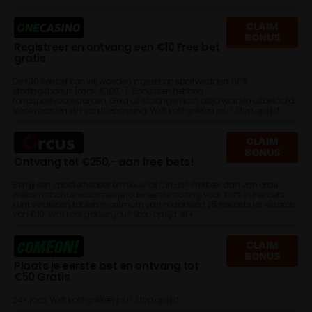
CLAIM
BONUS
Registreer en ontvang een €10 Free bet
gratis
De €10 free bet kan vrij woeden ingezet op sportwedden. 50%
stortingsbonus (max. €100,-). Bonussen hebben
rondspeelvoorwaarden. Geld uit stortingen kan altijd worden uitbetaald.
Voorwaarden zijn van toepassing. Wat kost gokken jou? Stop op tijd.
CLAIM
BONUS
Ontvang tot €250,- aan free bets!
Ben jij een sportliefhebber én nieuw bij Circus? Profiteer dan van onze
welkomstbonus waarmee je jouw eerste storting voor 100% in free bets
kunt verdienen, tot een maximum van maar liefst 25 free bets ter waarde
van €10. Wat kost gokken jou? Stop op tijd. 18+
CLAIM
BONUS
Plaats je eerste bet en ontvang tot
€50 Gratis
24+ jaar. Wat kost gokken jou? Stop op tijd