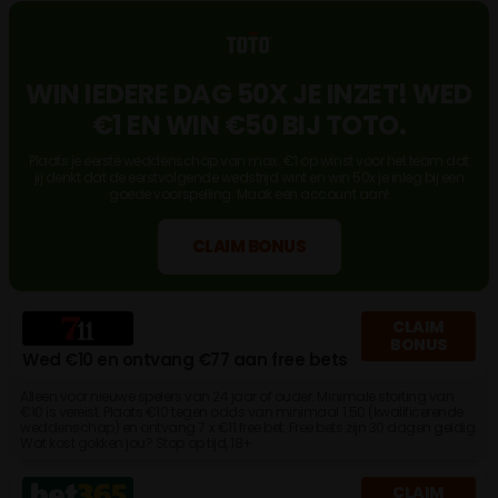
WIN IEDERE DAG 50X JE INZET! WED
€1 EN WIN €50 BIJ TOTO.
Plaats je eerste weddenschap van max. €1 op winst voor het team dat
jij denkt dat de eerstvolgende wedstrijd wint en win 50x je inleg bij een
goede voorspelling. Maak een account aan!
CLAIM BONUS
CLAIM
BONUS
Wed €10 en ontvang €77 aan free bets
Alleen voor nieuwe spelers van 24 jaar of ouder. Minimale storting van
€10 is vereist. Plaats €10 tegen odds van minimaal 1.50 (kwalificerende
weddenschap) en ontvang 7 x €11 free bet. Free bets zijn 30 dagen geldig.
Wat kost gokken jou? Stop op tijd, 18+
CLAIM