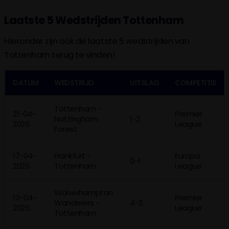
Laatste 5 Wedstrijden Tottenham
Hieronder zijn ook de laatste 5 wedstrijden van
Tottenham terug te vinden!
DATUM
WEDSTRIJD
UITSLAG
COMPETITIE
Tottenham -
21-04-
Premier
Nottingham
1-2
2025
League
Forest
17-04-
Frankfurt -
Europa
0-1
2025
Tottenham
League
Wolverhampton
13-04-
Premier
Wanderers -
4-2
2025
League
Tottenham