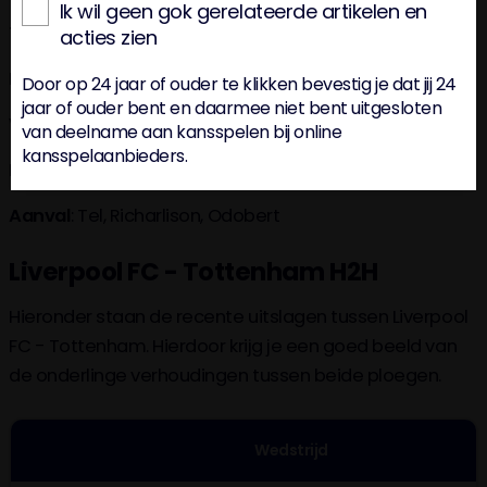
Ik wil geen gok gerelateerde artikelen en
Tottenham
acties zien
Doel:
Vicario;
Door op 24 jaar of ouder te klikken bevestig je dat jij 24
jaar of ouder bent en daarmee niet bent uitgesloten
Verdediging
: Spence, van de Ven, Romero, Porro;
van deelname aan kansspelen bij online
kansspelaanbieders.
Middenveld
: Sarr, Bentancur, Kulusevski;
Aanval
: Tel, Richarlison, Odobert
Liverpool FC - Tottenham H2H
Hieronder staan de recente uitslagen tussen Liverpool
FC - Tottenham. Hierdoor krijg je een goed beeld van
de onderlinge verhoudingen tussen beide ploegen.
Wedstrijd