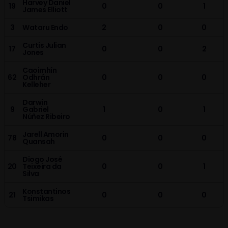
Harvey Daniel
19
0
0
1
James Elliott
3
Wataru Endo
2
0
0
Curtis Julian
17
0
0
2
Jones
Caoimhín
62
Odhrán
0
0
0
Kelleher
Darwin
9
Gabriel
1
0
1
Núñez Ribeiro
Jarell Amorin
78
0
0
0
Quansah
Diogo José
20
Teixeira da
0
0
1
Silva
Konstantinos
21
0
0
0
Tsimikas