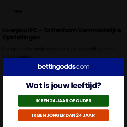
Nee
Liverpool FC – Tottenham Vermoedelijke
Opstellingen
Hieronder staan de vermoedelijke opstellingen van
beide teams.
Liverpool FC
Doel:
Allison;
Wat is jouw leeftijd?
Verdediging
: Robertson, van Dijk, Konate, Alexander-
Arnold;
IK BEN 24 JAAR OF OUDER
Middenveld
: Mac Allister, Gravenberch, Szoboszlai;
IK BEN JONGER DAN 24 JAAR
Aanval
: Gakpo, Diaz, Salah