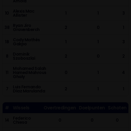
Arnold
Alexis Mac
10
1
1
3
Allister
Ryan Jiro
38
2
0
1
Gravenberch
Cody Mathès
18
1
1
3
Gakpo
Dominik
8
2
0
2
Szoboszlai
Mohamed Salah
11
Hamed Mahrous
0
1
4
Ghaly
Luis Fernando
7
2
1
1
Díaz Marulanda
#
Wissels
Overtredingen
Doelpunten
Schoten
Federico
14
0
0
0
Chiesa