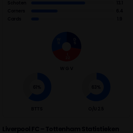
Schoten
13.1
Corners
6.4
Cards
1.9
W
D
11
5
L
22
W G V
61%
63%
BTTS
O/U 2.5
Liverpool FC – Tottenham Statistieken