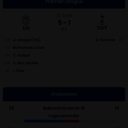
Premier League
27 April
5 - 1
LIV
TOT
FT
69'
D. Udogie (OG)
D. Solanke
12'
63'
Mohamed Salah
34'
C. Gakpo
24'
A. Mac Allister
16'
L. Díaz
Statistieken
36
Balcontacten in 16
14
tegenstander