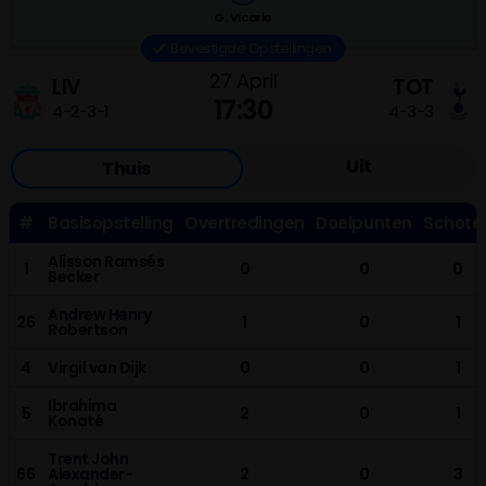
G. Vicario
34'
C. Gakpo
Bevestigde Opstellingen
34'
C. Gakpo
27 April
(3-1)
LIV
TOT
17:30
4-2-3-1
4-3-3
24'
A. Mac Allister
(2-1)
Uit
Thuis
L. Díaz
18'
(1-1)
VAR
Goal not awarded - Cancelled
#
Basisopstelling
Overtredingen
Doelpunten
Schote
16'
L. Díaz
(1-1)
Alisson Ramsés
1
0
0
0
Becker
D. Solanke
12'
(0-1)
Andrew Henry
26
1
0
1
Robertson
4
Virgil van Dijk
0
0
1
Ibrahima
5
2
0
1
Konaté
Trent John
66
Alexander-
2
0
3