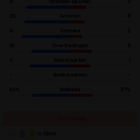
8
Schoten op Doel
3
25
Schoten
8
8
Corners
2
16
Overtredingen
9
2
Gele Kaarten
1
-
Rode Kaarten
-
63%
Balbezit
37%
• Live Verslag
94'
H. Elliott