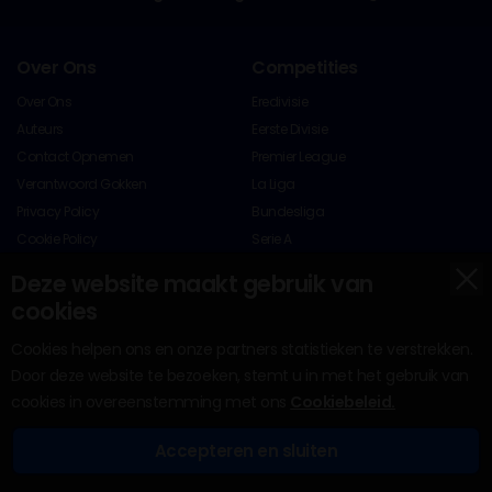
Over Ons
Competities
Over Ons
Eredivisie
Auteurs
Eerste Divisie
Contact Opnemen
Premier League
Verantwoord Gokken
La Liga
Privacy Policy
Bundesliga
Cookie Policy
Serie A
x
Algemene Voorwaarden
Champions League
Deze website maakt gebruik van
Free Bets Disclaimer
Europa League
cookies
Sitemap
Conference League
Cookies helpen ons en onze partners statistieken te verstrekken.
Nations League
Door deze website te bezoeken, stemt u in met het gebruik van
KNVB Beker
cookies in overeenstemming met ons
Cookiebeleid.
Uitgelicht
Bonussen
Voorspellingen
No Deposit Bonus
Accepteren en sluiten
Odds Calculator
50 Gratis Spins
Bonussen
Bookmakers
Tips
Casino