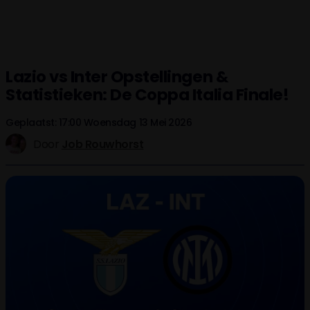
Lazio vs Inter Opstellingen &
Statistieken: De Coppa Italia Finale!
Geplaatst: 17:00 Woensdag 13 Mei 2026
Door
Job Rouwhorst