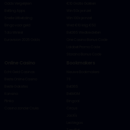
Odds Vergelijken
€10 Gratis Gokken
Betting Apps
Win 50x je inzet
Snelle Uitbetaling
Win 100x je inzet
Bingo voor geld
Wed €10 krijg €50
Toto Winkel
Bet365 Wedkredieten
Eurovision 2025 Odds
One Casino Bonus Code
Lalabet Promo Code
Starzino Bonus Code
Online Casino
Bookmakers
Echt Geld Casinos
Nieuwe Bookmakers
Beste Online Casino
711
Beste Goksites
Bet365
Kansino
BetMGM
Plinko
Bingoal
Casino zonder Cruks
Circus
Jack's
LeoVegas
TonyBet