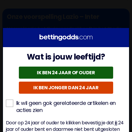
Onze voorspelling Lazio – Inter
Hoewel Lazio het thuisvoordeel heeft in het Stadio
Olimpico, verwachten wij dat de pure individuele
klasse en de sterke vorm van Inter uiteindelijk de
doorslag zullen geven. De kersverse kampioen wil
Wat is jouw leeftijd?
de dubbel pakken en zal geen fouten willen maken
in deze finale.
IK BEN 24 JAAR OF OUDER
Betting tip 1 - Inter wint
IK BEN JONGER DAN 24 JAAR
Wij verwachten dat Inter de overwinning zal
pakken. De ploeg van Cristian Chivu heeft veel
Ik wil geen gok gerelateerde artikelen en
kwaliteit en is bezig aan een uitstekend seizoen.
acties zien
Betting tip 2 - Beide teams scoren: Ja
Door op 24 jaar of ouder te klikken bevestig je dat jij 24
jaar of ouder bent en daarmee niet bent uitgesloten