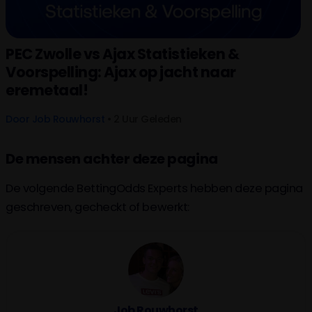
PEC Zwolle vs Ajax Statistieken &
Voorspelling: Ajax op jacht naar
eremetaal!
Door
Job Rouwhorst
• 2 Uur Geleden
De mensen achter deze pagina
De volgende BettingOdds Experts hebben deze pagina
geschreven, gecheckt of bewerkt:
Job Rouwhorst