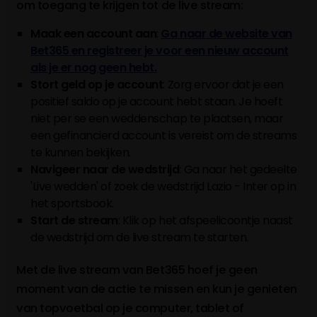
om toegang te krijgen tot de live stream:
Maak een account aan
:
Ga naar de website van
Bet365 en registreer je voor een nieuw account
als je er nog geen hebt.
Stort geld op je account
: Zorg ervoor dat je een
positief saldo op je account hebt staan. Je hoeft
niet per se een weddenschap te plaatsen, maar
een gefinancierd account is vereist om de streams
te kunnen bekijken.
Navigeer naar de wedstrijd
: Ga naar het gedeelte
'Live wedden' of zoek de wedstrijd Lazio - Inter op in
het sportsbook.
Start de stream
: Klik op het afspeelicoontje naast
de wedstrijd om de live stream te starten.
Met de live stream van Bet365 hoef je geen
moment van de actie te missen en kun je genieten
van topvoetbal op je computer, tablet of