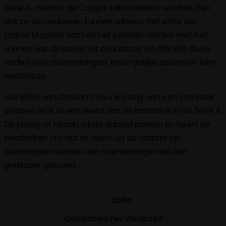
Serie A, maar in de Coppa Italia hebben ze laten zien
dat ze van iedereen kunnen winnen. Het elftal van
trainer Maurizio Sarri wil het seizoen redden met het
winnen van de beker. Uit de laatste vijf officiële duels
rolde twee overwinningen, twee gelijke spelen en één
nederlaag.
Het elftal van Cristian Chivu is bezig aan een ijzersterk
seizoen en is al verzekerd van de landstitel in de Serie A.
De ploeg uit Milaan wil de dubbel pakken en heeft de
kwaliteiten om dat te doen. Uit de laatste vijf
wedstrijden werden vier overwinningen en één
gelijkspel geboekt.
Lazio
Gemiddeld Per Wedstrijd