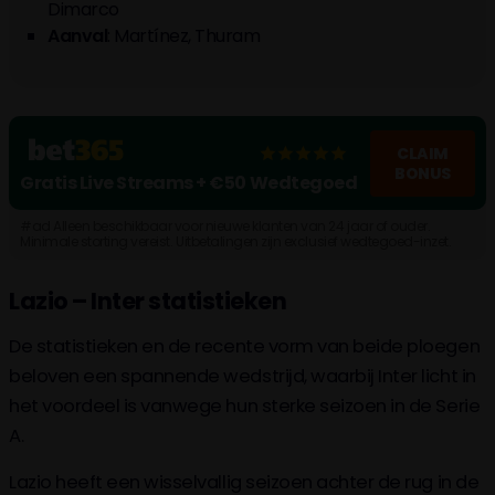
Dimarco
Aanval
: Martínez, Thuram
CLAIM
BONUS
Gratis Live Streams + €50 Wedtegoed
#ad Alleen beschikbaar voor nieuwe klanten van 24 jaar of ouder.
Minimale storting vereist. Uitbetalingen zijn exclusief wedtegoed-inzet.
Algemene voorwaarden, tijdslimieten en uitsluitingen geld. Wat kost
gokken jou? Stop op tijd. 18+, loketkansspel.nl
Lazio – Inter statistieken
De statistieken en de recente vorm van beide ploegen
beloven een spannende wedstrijd, waarbij Inter licht in
het voordeel is vanwege hun sterke seizoen in de Serie
A.
Lazio heeft een wisselvallig seizoen achter de rug in de