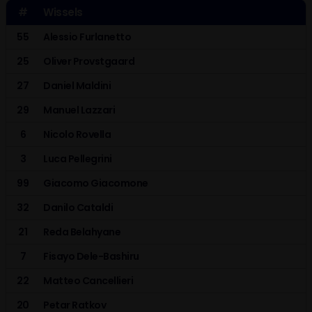
#
Wissels
55
Alessio Furlanetto
25
Oliver Provstgaard
27
Daniel Maldini
29
Manuel Lazzari
6
Nicolo Rovella
3
Luca Pellegrini
99
Giacomo Giacomone
32
Danilo Cataldi
21
Reda Belahyane
7
Fisayo Dele-Bashiru
22
Matteo Cancellieri
20
Petar Ratkov