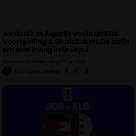
Jordanië vs Algerije voetbalelftal
Voorspelling & Statistieken: De strijd
om overleving in Groep J
Geplaatst: 22:34 Maandag 22 Juni 2026
Door
Dave Sneekes