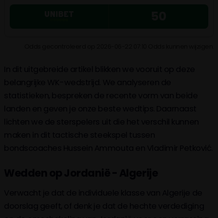
50
Odds gecontroleerd op 2026-06-22 07:10 Odds kunnen wijzigen.
In dit uitgebreide artikel blikken we vooruit op deze
belangrijke WK-wedstrijd. We analyseren de
statistieken, bespreken de recente vorm van beide
landen en geven je onze beste wedtips. Daarnaast
lichten we de sterspelers uit die het verschil kunnen
maken in dit tactische steekspel tussen
bondscoaches Hussein Ammouta en Vladimir Petković.
Wedden op Jordanië - Algerije
Verwacht je dat de individuele klasse van Algerije de
doorslag geeft, of denk je dat de hechte verdediging