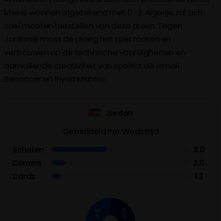
Messi, wonnen afgetekend met 0-3. Algerije zal zich
snel moeten herstellen van deze dreun. Tegen
Jordanië moet de ploeg het spel maken en
vertrouwen op de technische vaardigheden en
aanvallende creativiteit van spelers als Ismaïl
Bennacer en Riyad Mahrez.
Jordan
Gemiddeld Per Wedstrijd
Schoten
8.0
Corners
2.0
Cards
1.3
W
D
0
0