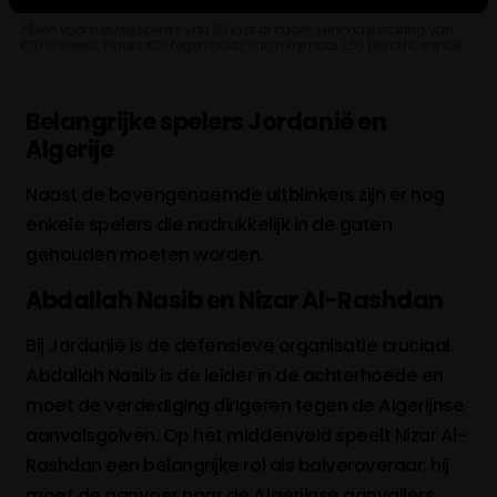
Alleen voor nieuwe spelers van 24 jaar of ouder. Minimale storting van
€10 is vereist. Plaats €10 tegen odds van minimaal 1.50 (kwalificerende
weddenschap) en ontvang 7 x €11 free bet. Free bets zijn 30 dagen geldig.
Wat kost gokken jou? Stop op tijd, 18+
Belangrijke spelers Jordanië en
Algerije
Naast de bovengenoemde uitblinkers zijn er nog
enkele spelers die nadrukkelijk in de gaten
gehouden moeten worden.
Abdallah Nasib en Nizar Al-Rashdan
Bij Jordanië is de defensieve organisatie cruciaal.
Abdallah Nasib is de leider in de achterhoede en
moet de verdediging dirigeren tegen de Algerijnse
aanvalsgolven. Op het middenveld speelt Nizar Al-
Rashdan een belangrijke rol als balveroveraar; hij
moet de aanvoer naar de Algerijnse aanvallers