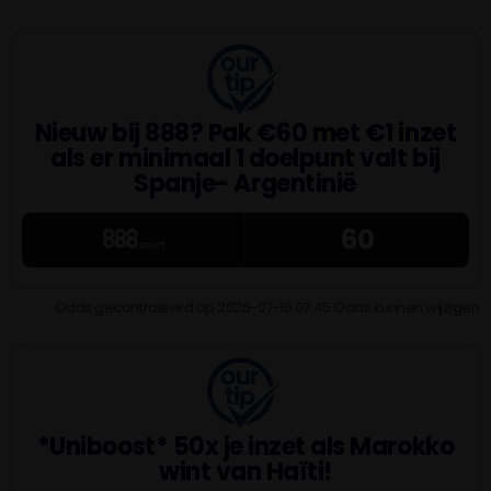
Nieuw bij 888? Pak €60 met €1 inzet
als er minimaal 1 doelpunt valt bij
Spanje- Argentinië
60
Odds gecontroleerd op 2026-07-16 07:45 Odds kunnen wijzigen.
*Uniboost* 50x je inzet als Marokko
wint van Haïti!