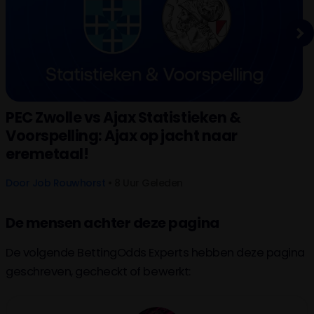
Next
PEC Zwolle vs Ajax Statistieken &
Voorspelling: Ajax op jacht naar
eremetaal!
Door
Job Rouwhorst
• 8 Uur Geleden
De mensen achter deze pagina
De volgende BettingOdds Experts hebben deze pagina
geschreven, gecheckt of bewerkt: